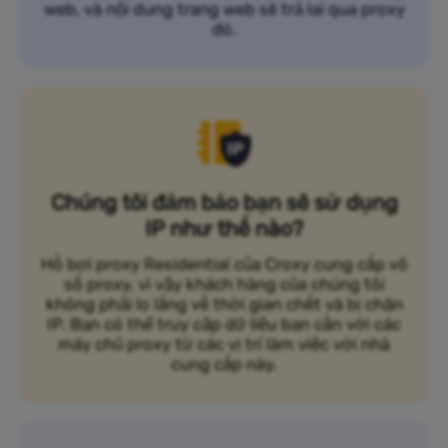
web, và nội dung trang web sẽ trả lại qua proxy
đó.
Chúng tôi đảm bảo bạn sẽ sử dụng
IP như thế nào?
Hồ bơi proxy Residential của Croxy cung cấp vô
số proxy, vì vậy khách hàng của chúng tôi
không phải lo lắng về thời gian chết và bị chặn
IP. Bạn có thể truy cập dữ liệu bạn cần với các
máy chủ proxy từ các vị trí làm việc với nhà
cung cấp này.