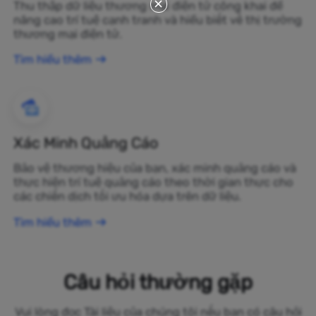
Thu thập dữ liệu thương mại điện tử công khai để
nâng cao trí tuệ cạnh tranh và hiểu biết về thị trường
thương mại điện tử.
Tìm hiểu thêm
Xác Minh Quảng Cáo
Bảo vệ thương hiệu của bạn, xác minh quảng cáo và
thực hiện trí tuệ quảng cáo theo thời gian thực cho
các chiến dịch tối ưu hóa dựa trên dữ liệu.
Tìm hiểu thêm
Câu hỏi thường gặp
Vui lòng đọc Tài liệu của chúng tôi nếu bạn có câu hỏi