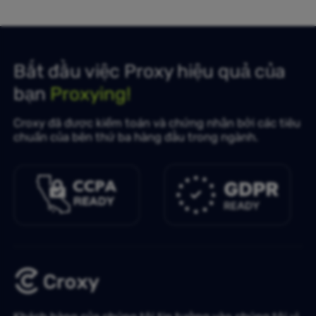
Bắt đầu việc Proxy hiệu quả của
bạn
Proxying!
Croxy đã được kiểm toán và chứng nhận bởi các tiêu
chuẩn của bên thứ ba hàng đầu trong ngành.