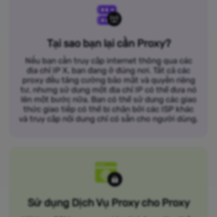
Tại sao bạn lại cần Proxy?
Nếu bạn cần truy cập internet thông qua các
địa chỉ IP X, bạn đang ở đúng nơi. Tất cả các
proxy đều tăng cường bảo mật và quyền riêng
tư, nhưng sử dụng một địa chỉ IP có thể đưa nó
lên một bước nữa. Bạn có thể sử dụng các giao
thức giao tiếp có thể bị chặn bởi các ISP khác
và truy cập nội dung chỉ có sẵn cho người dùng.
Sử dụng Dịch Vụ Proxy cho Proxy