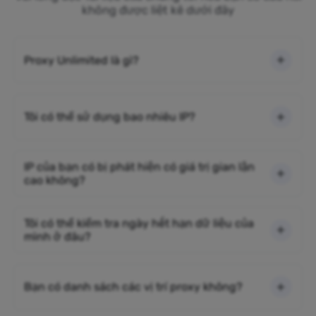
không được liệt kê dưới đây
Proxy Unlimited là gì?
Tôi có thể sử dụng bao nhiêu IP?
IP của bạn có bị phát hiện có giá trị gian lận
cao không?
Tôi có thể kiểm tra ngày hết hạn dữ liệu của
mình ở đâu?
Bạn có danh sách các vị trí proxy không?