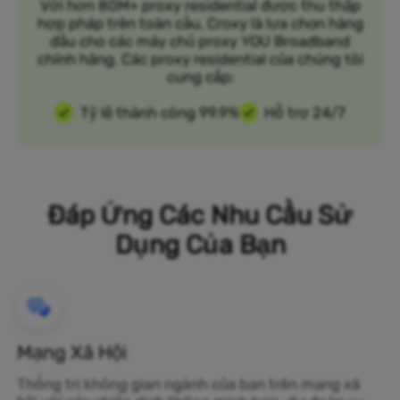
Với hơn 80M+ proxy residential được thu thập
hợp pháp trên toàn cầu, Croxy là lựa chọn hàng
đầu cho các máy chủ proxy YOU Broadband
chính hãng. Các proxy residential của chúng tôi
cung cấp:
Tỷ lệ thành công 99.9%
Hỗ trợ 24/7
Đáp Ứng Các Nhu Cầu Sử
Dụng Của Bạn
Mạng Xã Hội
Thống trị không gian ngành của bạn trên mạng xã