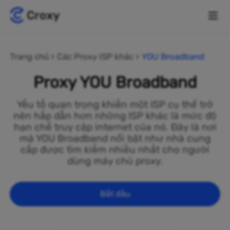
Trang chủ
Các Proxy ISP khác
YOU Broadband
Proxy YOU Broadband
Yếu tố quan trọng khiến một ISP cụ thể trở
nên hấp dẫn hơn những ISP khác là mức độ
hạn chế truy cập internet của nó. Đây là nơi
mà YOU Broadband nổi bật như nhà cung
cấp được tìm kiếm nhiều nhất cho người
dùng máy chủ proxy.
Bắt đầu