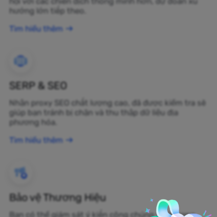
hội với các chiến dịch thông minh hơn, dự đoán xu
hướng lớn tiếp theo.
Tìm hiểu thêm
SERP & SEO
Nhận proxy SEO chất lượng cao, đã được kiểm tra sẽ
giúp bạn tránh bị chặn và thu thập dữ liệu địa
phương hóa.
Tìm hiểu thêm
Bảo vệ Thương Hiệu
Bạn có thể giám sát ý kiến công chúng về thương