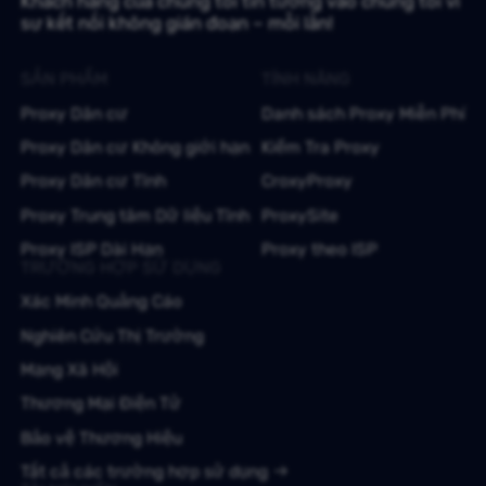
Khách hàng của chúng tôi tin tưởng vào chúng tôi vì
sự kết nối không gián đoạn – mỗi lần!
SẢN PHẨM
TÍNH NĂNG
Proxy Dân cư
Danh sách Proxy Miễn Phí
Proxy Dân cư Không giới hạn
Kiểm Tra Proxy
Proxy Dân cư Tĩnh
CroxyProxy
Proxy Trung tâm Dữ liệu Tĩnh
ProxySite
Proxy ISP Dài Hạn
Proxy theo ISP
TRƯỜNG HỢP SỬ DỤNG
Xác Minh Quảng Cáo
Nghiên Cứu Thị Trường
Mạng Xã Hội
Thương Mại Điện Tử
Bảo vệ Thương Hiệu
Tất cả các trường hợp sử dụng