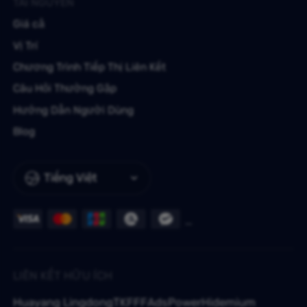
TÀI NGUYÊN
Giá cả
Vị Trí
Chương Trình Tiếp Thị Liên Kết
Câu Hỏi Thường Gặp
Hướng Dẫn Người Dùng
Blog
Tiếng Việt
LIÊN KẾT HỮU ÍCH
Huayang Lingdong
TKFFF
AdsPower
Hidemium