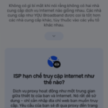
Không có gì bí mật khi nói rằng không có hai nhà
cung cấp dịch vụ Internet nào giống nhau. Các nhà
cung cấp như YOU Broadband được coi là tốt hơn
các nhà cung cấp khác, tùy thuộc vào các yếu tố
khác nhau.
ISP hạn chế truy cập internet như
thế nào?
Dịch vụ proxy hoạt động như một trung gian
giữa thiết bị của bạn và Internet. Nó rất dễ sử
dụng – chỉ cần nhập địa chỉ web bạn muốn truy
cập. Yêu cầu của bạn sẽ đi qua proxy đến trang