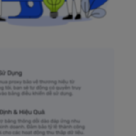
Sử Dụng
mua proxy bảo vệ thương hiệu từ
g tôi, bạn sẽ tự động có quyền truy
vào bảng điều khiển dễ sử dụng.
Định & Hiệu Quả
rợ băng thông dồi dào đáp ứng nhu
kinh doanh. Đảm bảo tỷ lệ thành công
% cho các hoạt động thu thập dữ liệu.