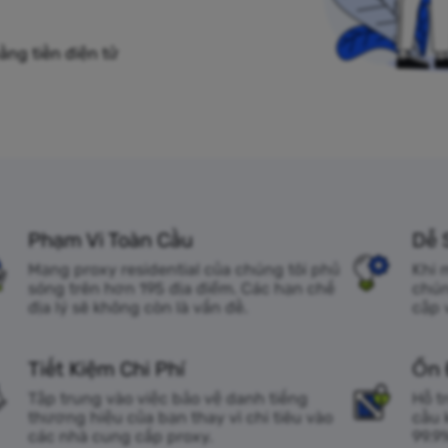
ằng tiền điện tử
Phạm Vi Toàn Cầu
Dễ 
Mạng proxy residential của chúng tôi phủ
Khi 
sóng trên hơn 195 địa điểm. Các hạn chế
chún
địa lý sẽ không còn là vấn đề.
cập 
Tiết Kiệm Chi Phí
Ổn 
Tập trung vào việc bảo vệ danh tiếng
Hỗ t
thương hiệu của bạn thay vì chi tiêu vào
cầu 
các nhà cung cấp proxy.
99.9