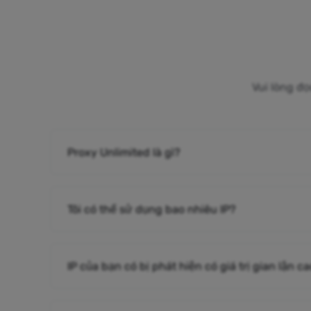
Vui lòng đọ
Proxy Unlimited là gì?
Tôi có thể sử dụng bao nhiêu IP?
IP của bạn có bị phát hiện có giá trị gian lận 