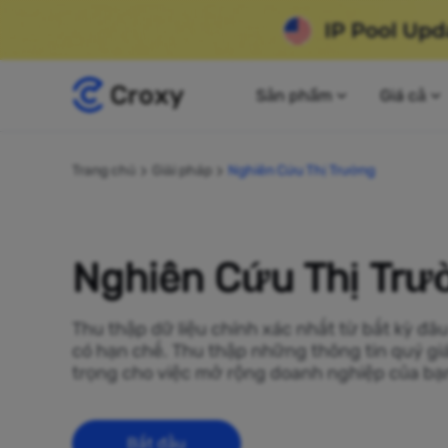
Sản phẩm
Giá cả
Trang chủ
Giải pháp
Nghiên Cứu Thị Trường
Nghiên Cứu Thị Trư
Thu thập dữ liệu chính xác nhất từ bất kỳ đâ
có hạn chế. Thu thập những thông tin quý giá
trọng cho việc mở rộng doanh nghiệp của bạ
Bắt đầu