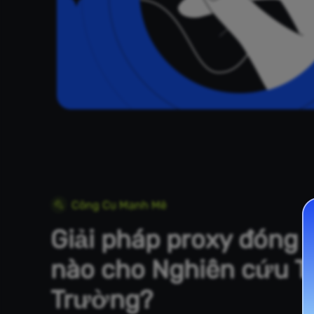
Công Cụ Mạnh Mẽ
Giải pháp proxy đóng 
nào cho Nghiên cứu T
Trường?