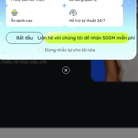
ập dữ liệu quy mô lớn
ập dữ liệu web hoặc
sức.
Ẩn danh cao
Hỗ trợ kỹ thuật 24/7
người dùng địa phương
Bắt đầu
Liên hệ với chúng tôi để nhận 500M miễn phí
c đăng nhập vào ứng
Đừng nhắc lại cho tôi nữa
 nhiều nhà cung cấp
 hiểu rõ nhu cầu chi