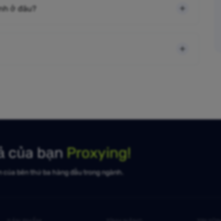
ình ở đâu?
uả của bạn
Proxying!
n của bên thứ ba hàng đầu trong ngành.