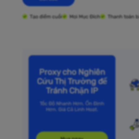
Tạo điểm cuối
Mọi Mục Đích
Thanh toán b
Proxy cho Nghiên
Cứu Thị Trường để
Tránh Chặn IP
Tốc Độ Nhanh Hơn. Ổn Định
Hơn. Giá Cả Linh Hoạt.
Mua ngay