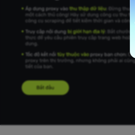
Áp dụng proxy vào
thu thập dữ liệu
:
Đừng thu th
một cách thủ công! Hãy sử dụng công cụ thu th
công cụ scraping để tiết kiệm thời gian và công 
Truy cập nội dung
bị giới hạn địa lý
:
Bắt chước 
thực để yêu cầu phiên truy cập trang web hoặ
dụng.
Tốc độ kết nối
tùy thuộc vào
proxy bạn chọn:
Có
proxy trên thị trường, nhưng không phải ai cũng
tiết của bạn.
Bắt đầu