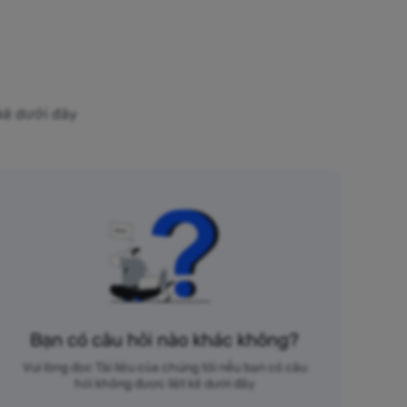
 kê dưới đây
Bạn có câu hỏi nào khác không?
Vui lòng đọc Tài liệu của chúng tôi nếu bạn có câu
hỏi không được liệt kê dưới đây