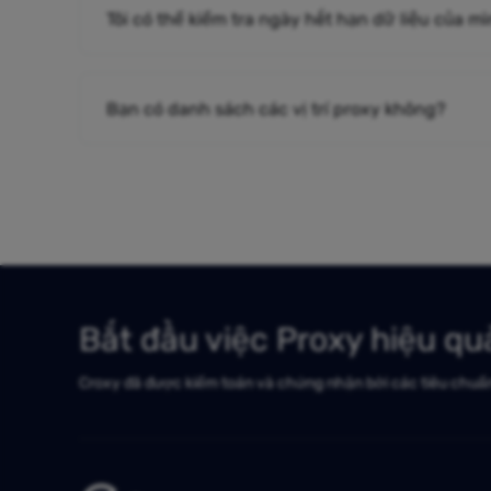
Tôi có thể kiểm tra ngày hết hạn dữ liệu của m
Bạn có danh sách các vị trí proxy không?
Bắt đầu việc Proxy hiệu q
Croxy đã được kiểm toán và chứng nhận bởi các tiêu chuẩ