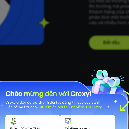
Có một số trường 
thị trường mà pro
Khách hàng của ch
phân tích môi trư
cáo và nhiều hơn 
Bắt đầu
Chào mừng đến với Croxy!
góp thế
Croxy ở đây để trở thành đối tác đáng tin cậy của bạn!
hị
Liên hệ hỗ trợ cho
500M miễn phí thử nghiệm lưu lượng
!
Proxy Dân Cư Thực
Dễ dàng quản lý