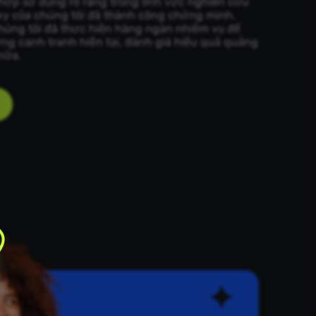
hợp sử dụng rõ ràng trong lĩnh vực nghiên cứu
xy của chúng tôi đã thành công chứng minh.
úng tôi đã thực hiện hàng ngàn nhiệm vụ để
ờng cạnh tranh hiện tại, đánh giá hiệu quả quảng
nữa.