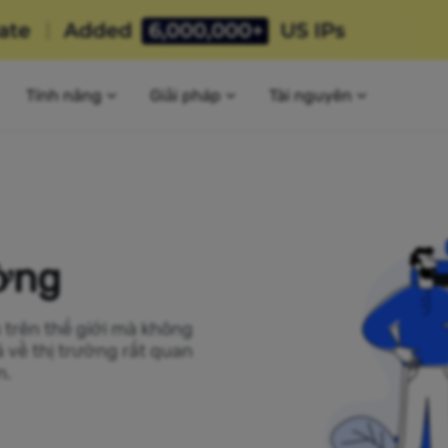
Tính năng
Giải pháp
Tài nguyên
ờng
u trên thế giới mà không
 về thị trường rất quan
n.