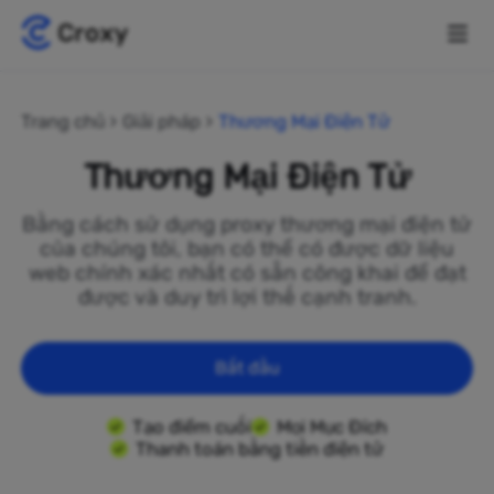
Trang chủ
Giải pháp
Thương Mại Điện Tử
Thương Mại Điện Tử
Bằng cách sử dụng proxy thương mại điện tử
của chúng tôi, bạn có thể có được dữ liệu
web chính xác nhất có sẵn công khai để đạt
được và duy trì lợi thế cạnh tranh.
Bắt đầu
Tạo điểm cuối
Mọi Mục Đích
Thanh toán bằng tiền điện tử