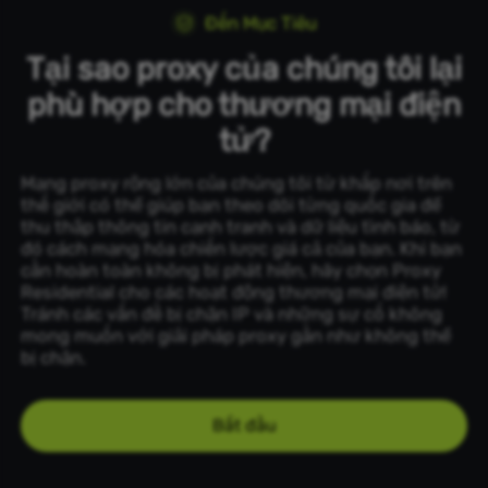
Đến Mục Tiêu
Tại sao proxy của chúng tôi lại
phù hợp cho thương mại điện
tử?
Mạng proxy rộng lớn của chúng tôi từ khắp nơi trên
thế giới có thể giúp bạn theo dõi từng quốc gia để
thu thập thông tin cạnh tranh và dữ liệu tình báo, từ
đó cách mạng hóa chiến lược giá cả của bạn. Khi bạn
cần hoàn toàn không bị phát hiện, hãy chọn Proxy
Residential cho các hoạt động thương mại điện tử!
Tránh các vấn đề bị chặn IP và những sự cố không
mong muốn với giải pháp proxy gần như không thể
bị chặn.
Bắt đầu