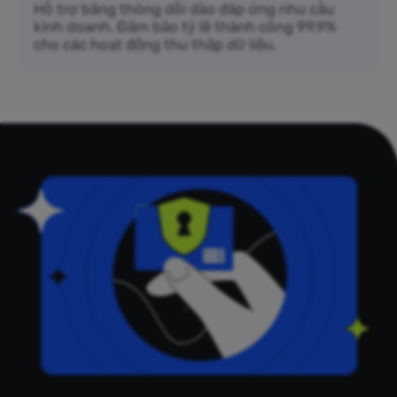
Hỗ trợ băng thông dồi dào đáp ứng nhu cầu
kinh doanh. Đảm bảo tỷ lệ thành công 99.9%
cho các hoạt động thu thập dữ liệu.