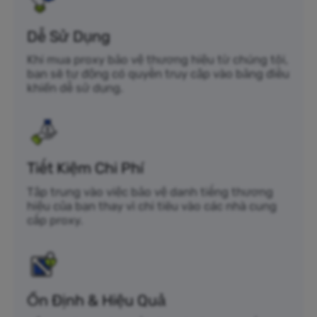
Dễ Sử Dụng
Khi mua proxy bảo vệ thương hiệu từ chúng tôi,
bạn sẽ tự động có quyền truy cập vào bảng điều
khiển dễ sử dụng.
Tiết Kiệm Chi Phí
Tập trung vào việc bảo vệ danh tiếng thương
hiệu của bạn thay vì chi tiêu vào các nhà cung
cấp proxy.
Ổn Định & Hiệu Quả