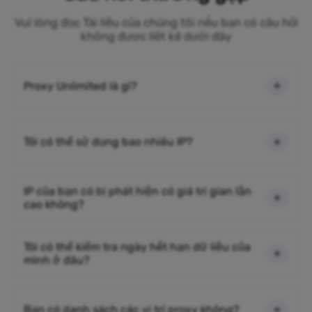
Vui lòng đọc Tài liệu của chúng tôi nếu bạn có câu hỏi
không được liệt kê dưới đây
Proxy Unlimited là gì?
Tôi có thể sử dụng bao nhiêu IP?
IP của bạn có bị phát hiện có giá trị gian lận
cao không?
Tôi có thể kiểm tra ngày hết hạn dữ liệu của
mình ở đâu?
Bạn có danh sách các vị trí proxy không?