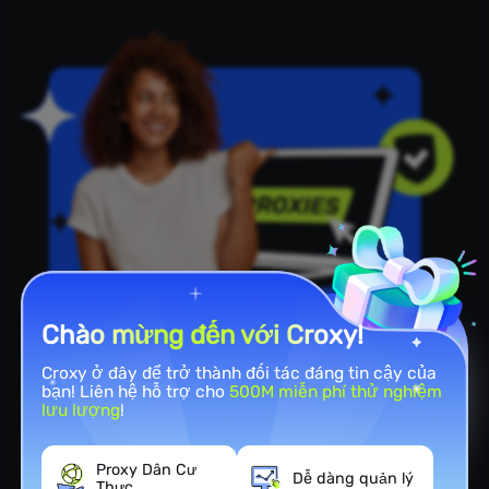
Chào mừng đến với Croxy!
Công Cụ Mạnh Mẽ
Croxy ở đây để trở thành đối tác đáng tin cậy của
bạn! Liên hệ hỗ trợ cho
500M miễn phí thử nghiệm
Tại sao giải pháp proxy là
lưu lượng
!
không thể thay thế cho
thương mại điện tử?
Proxy Dân Cư
Dễ dàng quản lý
Thực