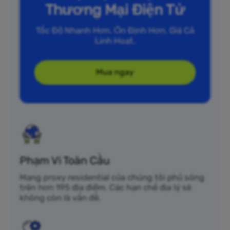
Thương Mại Điện Tử
Tốc Độ Nhanh Hơn. Ổn Định Hơn. Giá Cả
Linh Hoạt.
Mua ngay
Phạm Vi Toàn Cầu
Mạng proxy residential của chúng tôi phủ sóng
trên hơn 195 địa điểm. Các hạn chế địa lý sẽ
không còn là vấn đề.