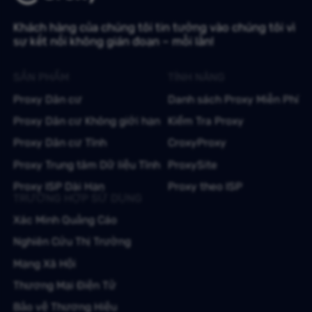
Khách hàng của chúng tôi tin tưởng vào chúng tôi vì
sự kết nối không gián đoạn – mỗi lần!
SẢN PHẨM
TÍNH NĂNG
Proxy Dân cư
Danh sách Proxy Miễn Phí
Proxy Dân cư Không giới hạn
Kiểm Tra Proxy
Proxy Dân cư Tĩnh
CroxyProxy
Proxy Trung tâm Dữ liệu Tĩnh
ProxySite
Proxy ISP Dài Hạn
Proxy theo ISP
TRƯỜNG HỢP SỬ DỤNG
Xác Minh Quảng Cáo
Nghiên Cứu Thị Trường
Mạng Xã Hội
Thương Mại Điện Tử
Bảo vệ Thương Hiệu