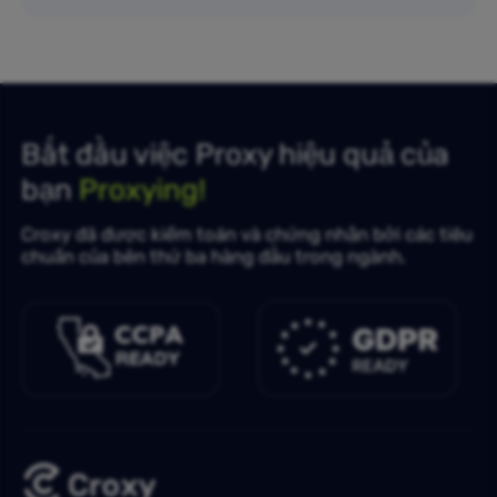
Bắt đầu việc Proxy hiệu quả của
bạn
Proxying!
Croxy đã được kiểm toán và chứng nhận bởi các tiêu
chuẩn của bên thứ ba hàng đầu trong ngành.