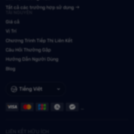
Tất cả các trường hợp sử dụng
TÀI NGUYÊN
Giá cả
Vị Trí
Chương Trình Tiếp Thị Liên Kết
Câu Hỏi Thường Gặp
Hướng Dẫn Người Dùng
Blog
Tiếng Việt
LIÊN KẾT HỮU ÍCH