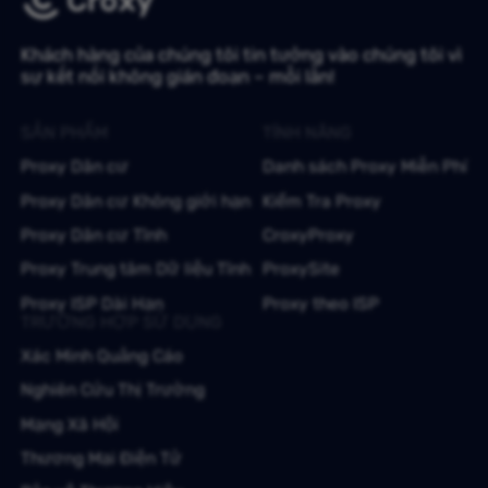
Khách hàng của chúng tôi tin tưởng vào chúng tôi vì
sự kết nối không gián đoạn – mỗi lần!
SẢN PHẨM
TÍNH NĂNG
Proxy Dân cư
Danh sách Proxy Miễn Phí
Proxy Dân cư Không giới hạn
Kiểm Tra Proxy
Proxy Dân cư Tĩnh
CroxyProxy
Proxy Trung tâm Dữ liệu Tĩnh
ProxySite
Proxy ISP Dài Hạn
Proxy theo ISP
TRƯỜNG HỢP SỬ DỤNG
Xác Minh Quảng Cáo
Nghiên Cứu Thị Trường
Mạng Xã Hội
Thương Mại Điện Tử