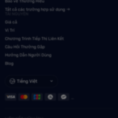
Bảo vệ Thương Hiệu
Tất cả các trường hợp sử dụng
TÀI NGUYÊN
Giá cả
Vị Trí
Chương Trình Tiếp Thị Liên Kết
Câu Hỏi Thường Gặp
Hướng Dẫn Người Dùng
Blog
Tiếng Việt