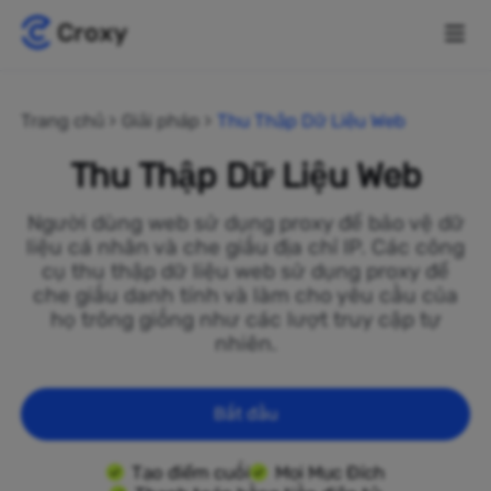
Trang chủ
Giải pháp
Thu Thập Dữ Liệu Web
Thu Thập Dữ Liệu Web
Người dùng web sử dụng proxy để bảo vệ dữ
liệu cá nhân và che giấu địa chỉ IP. Các công
cụ thu thập dữ liệu web sử dụng proxy để
che giấu danh tính và làm cho yêu cầu của
họ trông giống như các lượt truy cập tự
nhiên.
Bắt đầu
Tạo điểm cuối
Mọi Mục Đích