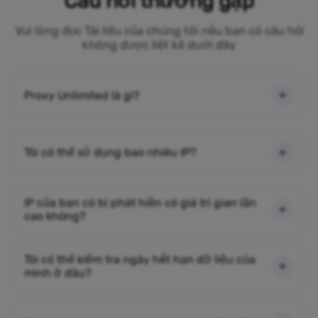
Câu hỏi thường gặp
Vui lòng đọc Tài liệu của chúng tôi nếu bạn có câu hỏi
không được liệt kê dưới đây
Proxy Unlimited là gì?
Tôi có thể sử dụng bao nhiêu IP?
IP của bạn có bị phát hiện có giá trị gian lận
cao không?
Tôi có thể kiểm tra ngày hết hạn dữ liệu của
mình ở đâu?