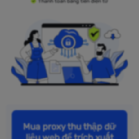
Thanh toán bằng tiền điện tử
Mua proxy thu thập dữ
liệu web để trích xuất