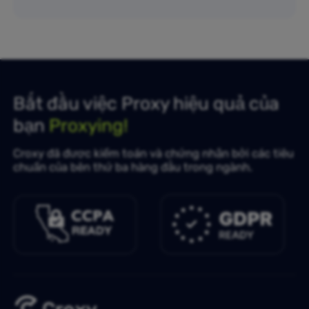
Bắt đầu việc Proxy hiệu quả của
bạn
Proxying!
Croxy đã được kiểm toán và chứng nhận bởi các tiêu
chuẩn của bên thứ ba hàng đầu trong ngành.