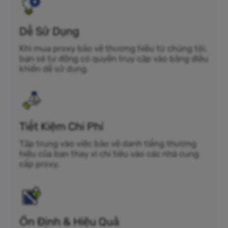
Dễ Sử Dụng
Khi mua proxy bảo vệ thương hiệu từ chúng tôi,
bạn sẽ tự động có quyền truy cập vào bảng điều
khiển dễ sử dụng.
Tiết Kiệm Chi Phí
Tập trung vào việc bảo vệ danh tiếng thương
hiệu của bạn thay vì chi tiêu vào các nhà cung
cấp proxy.
Ổn Định & Hiệu Quả