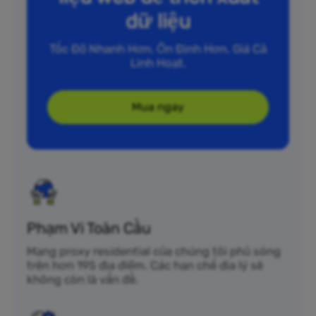
dữ liệu
Tốc Độ Nhanh Hơn. Ổn Định Hơn. Giá Cả
Linh Hoạt.
Mua ngay
Phạm Vi Toàn Cầu
Mạng proxy residential của chúng tôi phủ sóng
trên hơn 195 địa điểm. Các hạn chế địa lý sẽ
không còn là vấn đề.