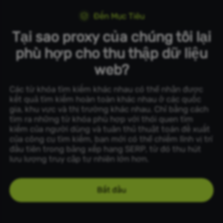
Đến Mục Tiêu
Tại sao proxy của chúng tôi lại
phù hợp cho thu thập dữ liệu
web?
Các từ khóa tìm kiếm khác nhau có thể nhận được
kết quả tìm kiếm hoàn toàn khác nhau ở các quốc
gia, khu vực và thị trường khác nhau. Chỉ bằng cách
tìm ra những từ khóa phù hợp với thói quen tìm
kiếm của người dùng và tuân thủ thuật toán đề xuất
của công cụ tìm kiếm, bạn mới có thể chiếm lĩnh vị trí
đầu tiên trong bảng xếp hạng SERP, từ đó thu hút
lưu lượng truy cập tự nhiên lớn hơn.
Bắt đầu