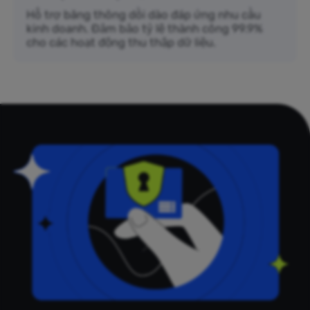
Hỗ trợ băng thông dồi dào đáp ứng nhu cầu
kinh doanh. Đảm bảo tỷ lệ thành công 99.9%
cho các hoạt động thu thập dữ liệu.