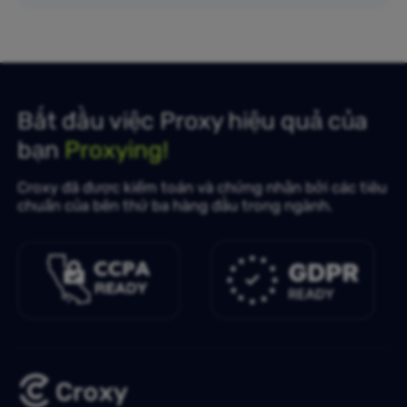
Bắt đầu việc Proxy hiệu quả của
bạn
Proxying!
Croxy đã được kiểm toán và chứng nhận bởi các tiêu
chuẩn của bên thứ ba hàng đầu trong ngành.