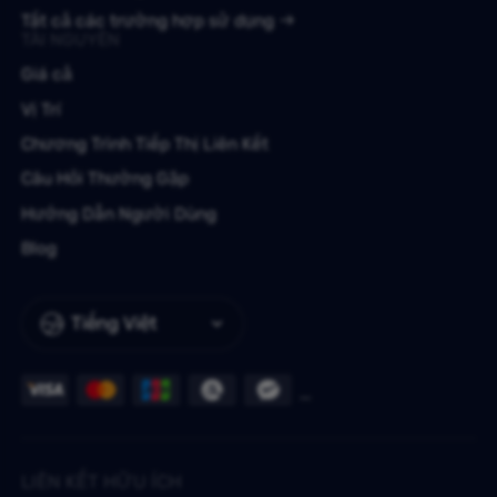
Tất cả các trường hợp sử dụng
TÀI NGUYÊN
Giá cả
Vị Trí
Chương Trình Tiếp Thị Liên Kết
Câu Hỏi Thường Gặp
Hướng Dẫn Người Dùng
Blog
Tiếng Việt
LIÊN KẾT HỮU ÍCH