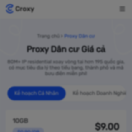
Trang chủ
Proxy Dân cư
Proxy Dân cư Giá cả
80M+ IP residential xoay vòng tại hơn 195 quốc gia,
có mục tiêu địa lý theo tiểu bang, thành phố và mã
bưu điện miễn phí!
Kế hoạch Cá Nhân
Kế hoạch Doanh Nghiệp
10GB
$9.00
$0.90/GB