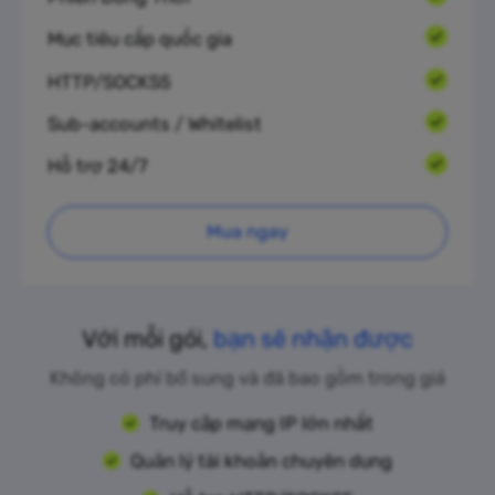
Mục tiêu cấp quốc gia
HTTP/SOCKS5
Sub-accounts / Whitelist
Hỗ trợ 24/7
Mua ngay
Với mỗi gói,
bạn sẽ nhận được
Không có phí bổ sung và đã bao gồm trong giá
Truy cập mạng IP lớn nhất
Quản lý tài khoản chuyên dụng