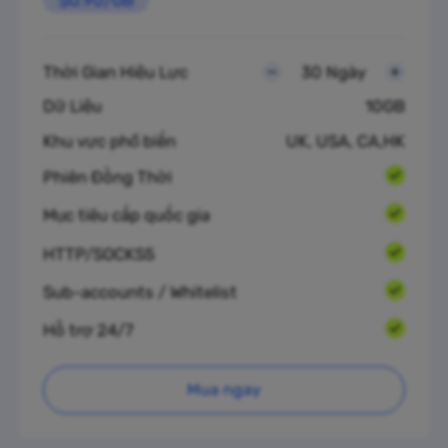
Thời Gian Hiệu Lực
30 Ngày
Dữ Liệu
10GB
Khu vực phổ biến
UK, USA, CA,HK
Phiên Đồng Thời
Mục tiêu cấp quốc gia
HTTP/SOCKS5
Sub-accounts / Whitelist
Hỗ trợ 24/7
Mua ngay