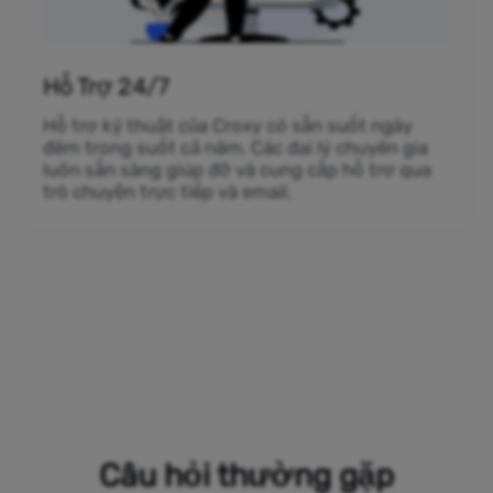
Hỗ Trợ 24/7
Hỗ trợ kỹ thuật của Croxy có sẵn suốt ngày
đêm trong suốt cả năm. Các đại lý chuyên gia
luôn sẵn sàng giúp đỡ và cung cấp hỗ trợ qua
trò chuyện trực tiếp và email.
Câu hỏi thường gặp