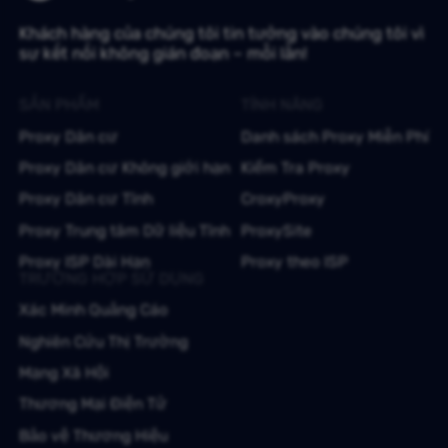
Khách hàng của chúng tôi tin tưởng vào chúng tôi vì
sự kết nối không gián đoạn – mỗi lần!
SẢN PHẨM
TÍNH NĂNG
Proxy Dân cư
Danh sách Proxy Miễn Phí
Proxy Dân cư Không giới hạn
Kiểm Tra Proxy
Proxy Dân cư Tĩnh
CroxyProxy
Proxy Trung tâm Dữ liệu Tĩnh
ProxySite
Proxy ISP Dài Hạn
Proxy theo ISP
TRƯỜNG HỢP SỬ DỤNG
Xác Minh Quảng Cáo
Nghiên Cứu Thị Trường
Mạng Xã Hội
Thương Mại Điện Tử
Bảo vệ Thương Hiệu