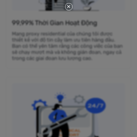
99,99% Thời Gian Hoạt Động
Mạng proxy residential của chúng tôi được
thiết kế với độ tin cậy làm ưu tiên hàng đầu.
Bạn có thể yên tâm rằng các công việc của bạn
sẽ chạy mượt mà và không gián đoạn, ngay cả
trong các giai đoạn lưu lượng cao.