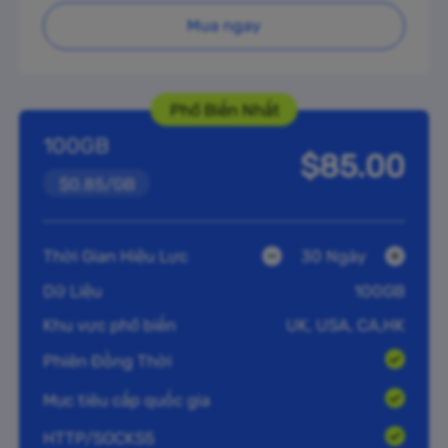
Mua ngay
Phổ Biến Nhất
100GB
$85.00
$0.85/GB
Thời Gian Hiệu Lực
30 Ngày
Dữ Liệu
100GB
Khu vực phổ biến
UK, USA, CA,HK
Phiên Đồng Thời
Mục tiêu cấp quốc gia
HTTP/SOCKS5