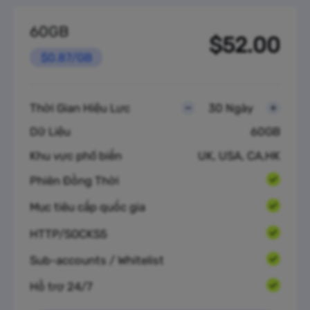
60GB
$52.00
$0.87/GB
Thời Gian Hiệu Lực
30 Ngày
Dữ Liệu
60GB
Khu vực phổ biến
UK, USA, CA,HK
Phiên Đồng Thời
Mục tiêu cấp quốc gia
HTTP/SOCKS5
Sub-accounts / Whitelist
Hỗ trợ 24/7