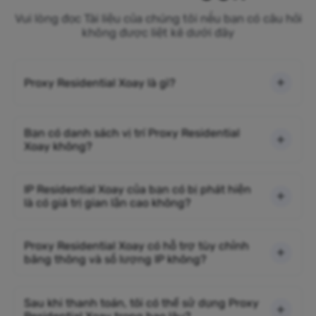
Vui lòng đọc Tài liệu của chúng tôi nếu bạn có câu hỏi
không được liệt kê dưới đây
Proxy Residential Xoay là gì?
Bạn có danh sách vị trí Proxy Residential
Xoay không?
IP Residential Xoay của bạn có bị phát hiện
là có giá trị gian lận cao không?
Proxy Residential Xoay có hỗ trợ tùy chỉnh
băng thông và số lượng IP không?
Sau khi thanh toán, tôi có thể sử dụng Proxy