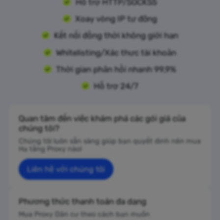
Hỗ trợ HTTP/SOCKS5
Xoay vòng IP tự động
Kết nối đồng thời không giới hạn
Whitelisting/Xác thực tài khoản
Thời gian phản hồi nhanh 99,9%
Hỗ trợ 24/7
Quan tâm đến việc khám phá các gói giá của
chúng tôi?
Chúng tôi luôn sẵn sàng giúp bạn quyết định nên mua
Hạ tầng Proxy nào!
Liên hệ với chúng tôi
Phương thức thanh toán đa dạng
Mua Proxy Dân cư theo cách bạn muốn