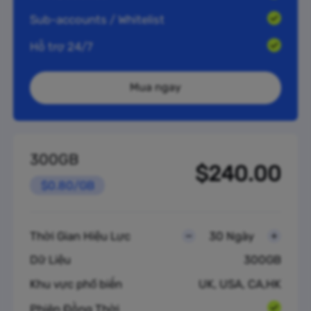
Sub-accounts / Whitelist
Hỗ trợ 24/7
Mua ngay
300GB
$240.00
$0.80/GB
Thời Gian Hiệu Lực
30 Ngày
Dữ Liệu
300GB
Khu vực phổ biến
UK, USA, CA,HK
Phiên Đồng Thời