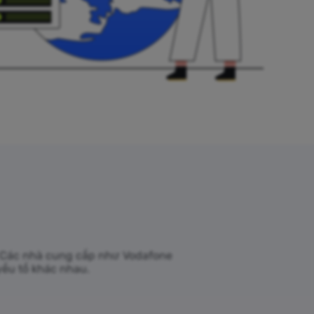
u. Các nhà cung cấp như Vodafone
yếu tố khác nhau.