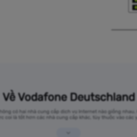
Về Vodafone Deutschland
 không có hai nhà cung cấp dịch vụ Internet nào giống nha
 coi là tốt hơn các nhà cung cấp khác, tùy thuộc vào các 