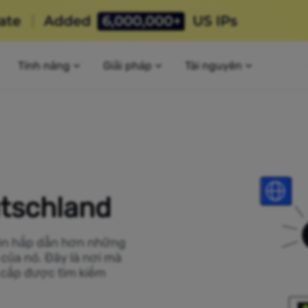
Tính năng
Giải pháp
Tài nguyên
tschland
nên hấp dẫn hơn những
 của nó. Đây là nơi mà
 cấp được tìm kiếm