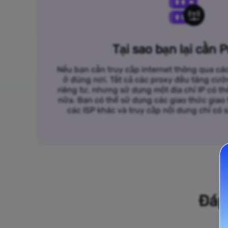
Tại sao bạn lại cần 
Nếu bạn cần truy cập internet thông qua các
ở đúng nơi. Tất cả các proxy đều tăng cư
riêng tư, nhưng sử dụng một địa chỉ IP có t
nữa. Bạn có thể sử dụng các giao thức giao t
các ISP khác và truy cập nội dung chỉ có
Đáp