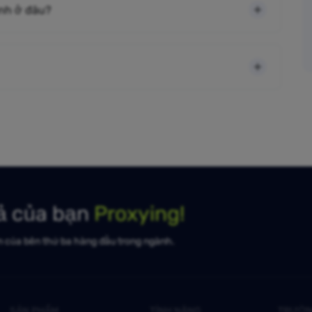
ình ở đâu?
uả của bạn
Proxying!
n của bên thứ ba hàng đầu trong ngành.
SẢN PHẨM
TÍNH NĂNG
TRƯỜN