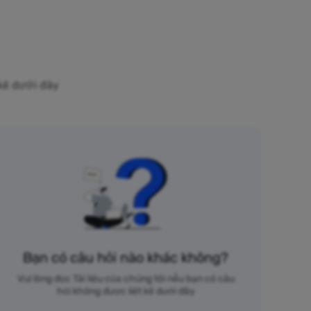
 kê dưới đây
Bạn có câu hỏi nào khác không?
Vui lòng đọc Tài liệu của chúng tôi nếu bạn có câu
hỏi không được liệt kê dưới đây