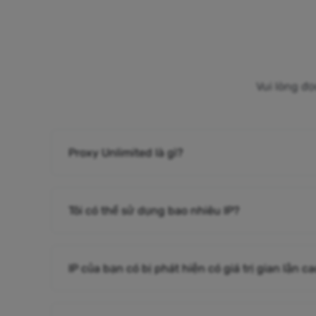
Vui lòng đọ
Proxy Unlimited là gì?
Tôi có thể sử dụng bao nhiêu IP?
IP của bạn có bị phát hiện có giá trị gian lận 