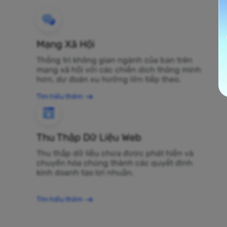
Mạng Xã Hội
Thống trị không gian ngành của bạn trên
mạng xã hội với các chiến dịch thông minh
hơn, dự đoán xu hướng lớn tiếp theo.
Tìm hiểu thêm
Thu Thập Dữ Liệu Web
Thu thập dữ liệu chưa được phát hiện và
chuyển hóa chúng thành các quyết định
kinh doanh tạo lợi nhuận.
Tìm hiểu thêm