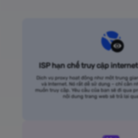
ISP hạn chế truy cập interne
Dịch vụ proxy hoạt động như một trung gian
và Internet. Nó rất dễ sử dụng – chỉ cần 
muốn truy cập. Yêu cầu của bạn sẽ đi qua p
nội dung trang web sẽ trả lại qu