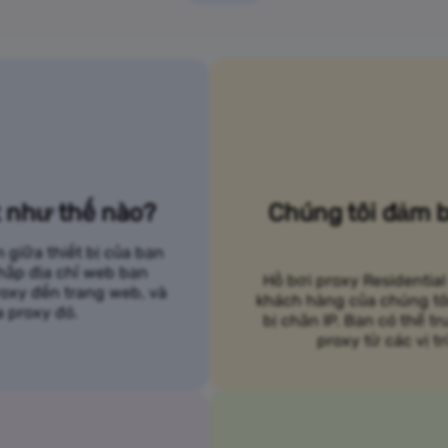
t như thế nào?
Chúng tôi đảm b
 giữa thiết bị của bạn
nhập địa chỉ web bạn
Hồ bơi proxy Residential
roxy đến trang web, và
khách hàng của chúng tôi 
a proxy đó.
bị chặn IP. Bạn có thể t
proxy từ các vị t