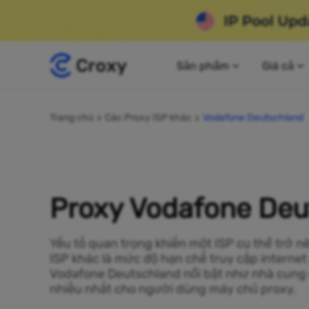
Sản phẩm
Giá cả
Trang chủ
Các Proxy ISP khác
Vodafone Deutschland
Proxy Vodafone Deu
Yếu tố quan trọng khiến một ISP cụ thể trở 
ISP khác là mức độ hạn chế truy cập internet
Vodafone Deutschland nổi bật như nhà cung
nhiều nhất cho người dùng máy chủ proxy.