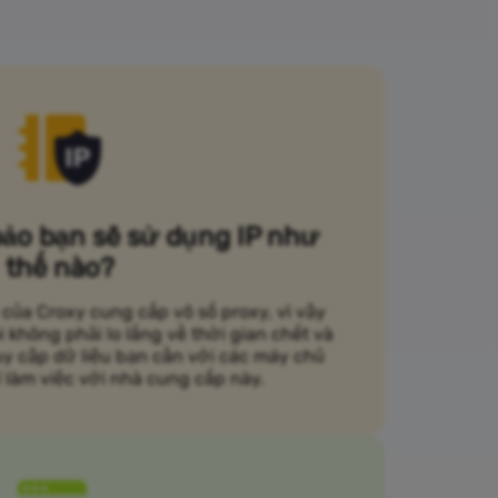
ảo bạn sẽ sử dụng IP như
thế nào?
 của Croxy cung cấp vô số proxy, vì vậy
không phải lo lắng về thời gian chết và
ruy cập dữ liệu bạn cần với các máy chủ
rí làm việc với nhà cung cấp này.