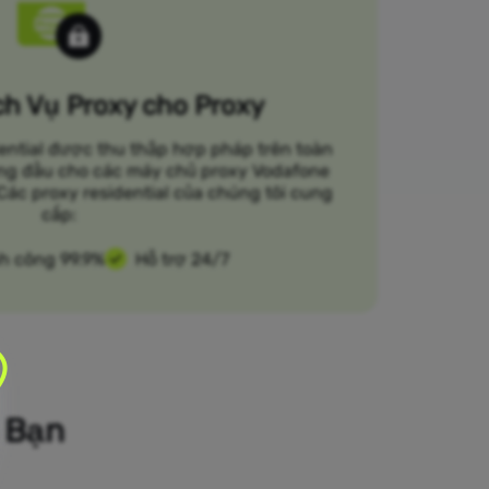
h Vụ Proxy cho Proxy
ential được thu thập hợp pháp trên toàn
àng đầu cho các máy chủ proxy Vodafone
ác proxy residential của chúng tôi cung
cấp:
nh công 99.9%
Hỗ trợ 24/7
 Bạn