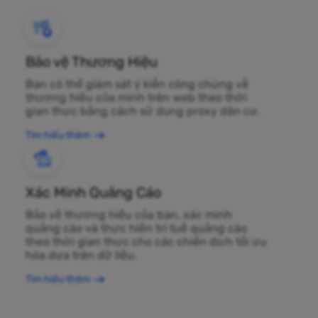
Bảo vệ Thương Hiệu
Bạn có thể giám sát ý kiến công chúng về
thương hiệu của mình trên web theo thời
gian thực bằng cách sử dụng proxy dân cư.
Tìm hiểu thêm
Xác Minh Quảng Cáo
Bảo vệ thương hiệu của bạn, xác minh
quảng cáo và thực hiện trí tuệ quảng cáo
theo thời gian thực cho các chiến dịch tối ưu
hóa dựa trên dữ liệu.
Tìm hiểu thêm