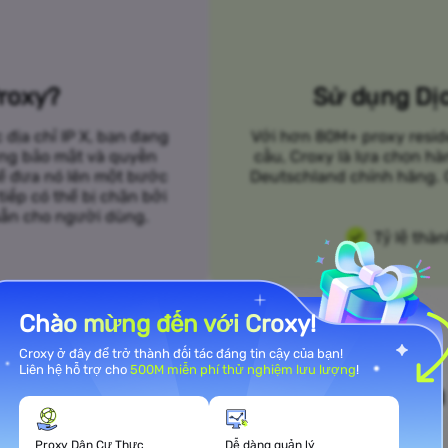
Proxy?
Sử dụng Dịc
 địa chỉ IP X, bạn đang
Với hơn 80M+ proxy resid
ờng bảo mật và quyền
cầu, Croxy là lựa chọn h
hể đưa nó lên một bước
Deutschland chính hãng. C
iếp có thể bị chặn bởi
 sẵn cho người dùng.
Tỷ lệ thà
Chào mừng đến với Croxy!
Croxy ở đây để trở thành đối tác đáng tin cậy của bạn!
Liên hệ hỗ trợ cho
500M miễn phí thử nghiệm lưu lượng
!
 Ứng Các Nhu Cầu Sử Dụng Của
Proxy Dân Cư Thực
Dễ dàng quản lý