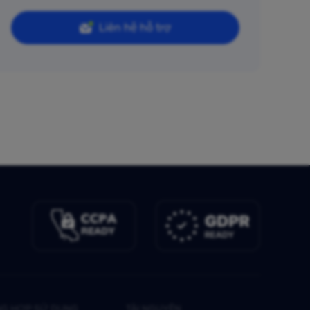
Liên hệ hỗ trợ
G HỢP SỬ DỤNG
TÀI NGUYÊN