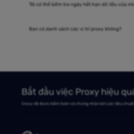
Tôi có thể kiểm tra ngày hết hạn dữ liệu của m
Bạn có danh sách các vị trí proxy không?
Bắt đầu việc Proxy hiệu q
Croxy đã được kiểm toán và chứng nhận bởi các tiêu chuẩ