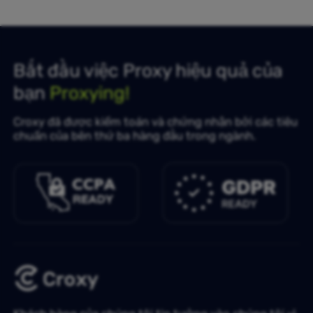
Bắt đầu việc Proxy hiệu quả của
bạn
Proxying!
Croxy đã được kiểm toán và chứng nhận bởi các tiêu
chuẩn của bên thứ ba hàng đầu trong ngành.