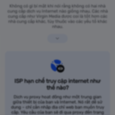
Không có gì bí mật khi nói rằng không có hai nhà
cung cấp dịch vụ Internet nào giống nhau. Các nhà
cung cấp như Virgin Media được coi là tốt hơn các
nhà cung cấp khác, tùy thuộc vào các yếu tố khác
nhau.
ISP hạn chế truy cập internet như
thế nào?
Dịch vụ proxy hoạt động như một trung gian
giữa thiết bị của bạn và Internet. Nó rất dễ sử
dụng – chỉ cần nhập địa chỉ web bạn muốn truy
cập. Yêu cầu của bạn sẽ đi qua proxy đến trang