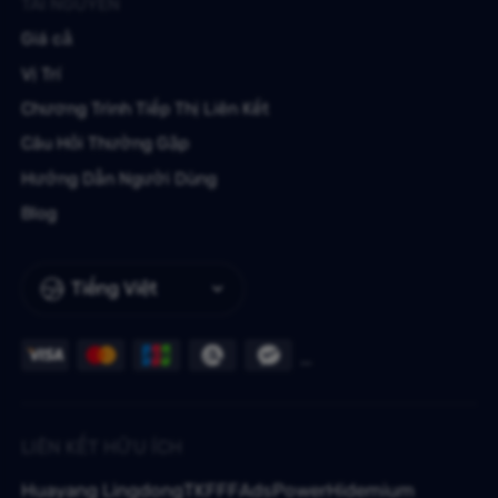
TÀI NGUYÊN
Giá cả
Vị Trí
Chương Trình Tiếp Thị Liên Kết
Câu Hỏi Thường Gặp
Hướng Dẫn Người Dùng
Blog
Tiếng Việt
LIÊN KẾT HỮU ÍCH
Huayang Lingdong
TKFFF
AdsPower
Hidemium