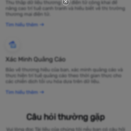
Thu thập dữ liệu thương mại điện tử công khai để
nâng cao trí tuệ cạnh tranh và hiểu biết về thị trường
thương mại điện tử.
Tìm hiểu thêm
Xác Minh Quảng Cáo
Bảo vệ thương hiệu của bạn, xác minh quảng cáo và
thực hiện trí tuệ quảng cáo theo thời gian thực cho
các chiến dịch tối ưu hóa dựa trên dữ liệu.
Tìm hiểu thêm
Câu hỏi thường gặp
Vui lòng đọc Tài liệu của chúng tôi nếu bạn có câu hỏi