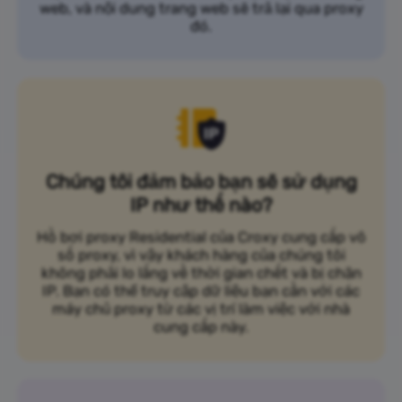
web, và nội dung trang web sẽ trả lại qua proxy
đó.
Chúng tôi đảm bảo bạn sẽ sử dụng
IP như thế nào?
Hồ bơi proxy Residential của Croxy cung cấp vô
số proxy, vì vậy khách hàng của chúng tôi
không phải lo lắng về thời gian chết và bị chặn
IP. Bạn có thể truy cập dữ liệu bạn cần với các
máy chủ proxy từ các vị trí làm việc với nhà
cung cấp này.