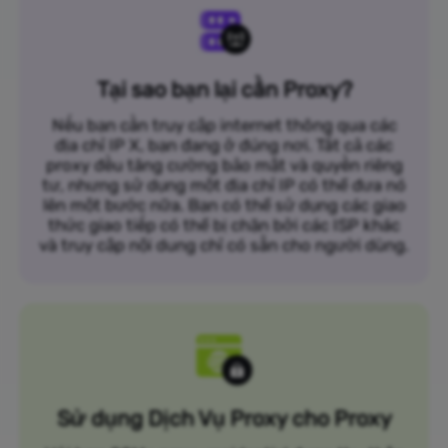
Tại sao bạn lại cần Proxy?
Nếu bạn cần truy cập internet thông qua các
địa chỉ IP X, bạn đang ở đúng nơi. Tất cả các
proxy đều tăng cường bảo mật và quyền riêng
tư, nhưng sử dụng một địa chỉ IP có thể đưa nó
lên một bước nữa. Bạn có thể sử dụng các giao
thức giao tiếp có thể bị chặn bởi các ISP khác
và truy cập nội dung chỉ có sẵn cho người dùng.
Sử dụng Dịch Vụ Proxy cho Proxy