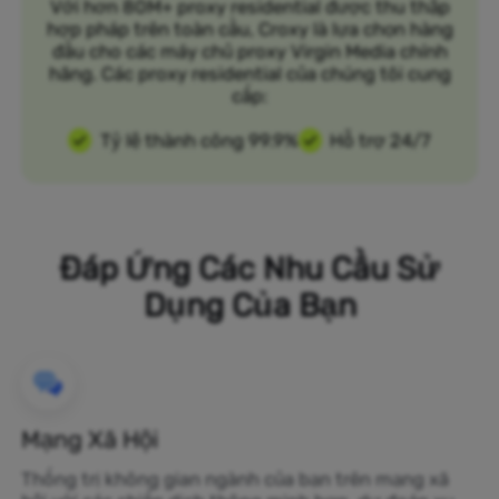
Với hơn 80M+ proxy residential được thu thập
hợp pháp trên toàn cầu, Croxy là lựa chọn hàng
đầu cho các máy chủ proxy Virgin Media chính
hãng. Các proxy residential của chúng tôi cung
cấp:
Tỷ lệ thành công 99.9%
Hỗ trợ 24/7
Đáp Ứng Các Nhu Cầu Sử
Dụng Của Bạn
Mạng Xã Hội
Thống trị không gian ngành của bạn trên mạng xã