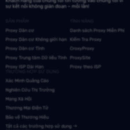
Khách hàng của chúng tôi tin tưởng vào chúng tôi vì
sự kết nối không gián đoạn – mỗi lần!
SẢN PHẨM
TÍNH NĂNG
Proxy Dân cư
Danh sách Proxy Miễn Phí
Proxy Dân cư Không giới hạn
Kiểm Tra Proxy
Proxy Dân cư Tĩnh
CroxyProxy
Proxy Trung tâm Dữ liệu Tĩnh
ProxySite
Proxy ISP Dài Hạn
Proxy theo ISP
TRƯỜNG HỢP SỬ DỤNG
Xác Minh Quảng Cáo
Nghiên Cứu Thị Trường
Mạng Xã Hội
Thương Mại Điện Tử
Bảo vệ Thương Hiệu
Tất cả các trường hợp sử dụng