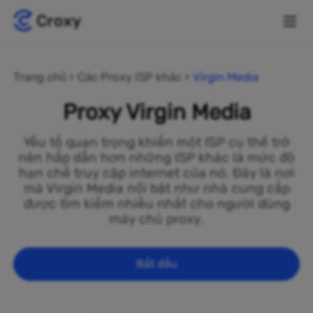
Trang chủ
Các Proxy ISP khác
Virgin Media
Proxy Virgin Media
Yếu tố quan trọng khiến một ISP cụ thể trở
nên hấp dẫn hơn những ISP khác là mức độ
hạn chế truy cập internet của nó. Đây là nơi
mà Virgin Media nổi bật như nhà cung cấp
được tìm kiếm nhiều nhất cho người dùng
máy chủ proxy.
Bắt đầu