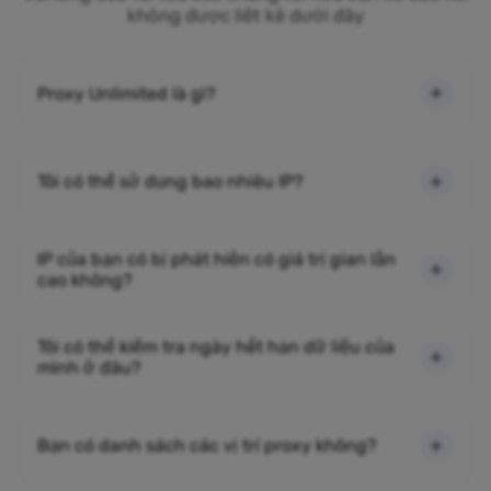
không được liệt kê dưới đây
Proxy Unlimited là gì?
Tôi có thể sử dụng bao nhiêu IP?
IP của bạn có bị phát hiện có giá trị gian lận
cao không?
Tôi có thể kiểm tra ngày hết hạn dữ liệu của
mình ở đâu?
Bạn có danh sách các vị trí proxy không?