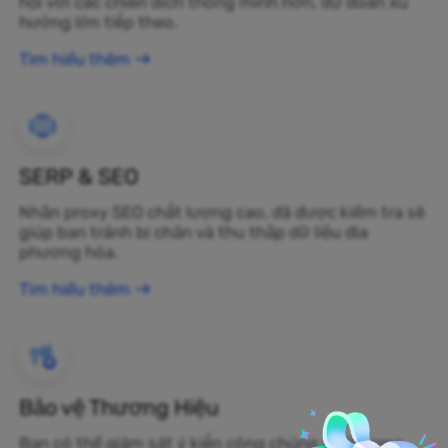
hội với các chiến dịch thông minh hơn, dự đoán xu
hướng lớn tiếp theo.
Tìm hiểu thêm
SERP & SEO
Nhận proxy SEO chất lượng cao, đã được kiểm tra sẽ
giúp bạn tránh bị chặn và thu thập dữ liệu địa
phương hóa.
Tìm hiểu thêm
Bảo vệ Thương Hiệu
Bạn có thể giám sát ý kiến công chúng về thương