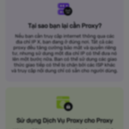
Tại sao bạn lại cần Proxy?
Nếu bạn cần truy cập internet thông qua các
địa chỉ IP X, bạn đang ở đúng nơi. Tất cả các
proxy đều tăng cường bảo mật và quyền riêng
tư, nhưng sử dụng một địa chỉ IP có thể đưa nó
lên một bước nữa. Bạn có thể sử dụng các giao
thức giao tiếp có thể bị chặn bởi các ISP khác
và truy cập nội dung chỉ có sẵn cho người dùng.
Sử dụng Dịch Vụ Proxy cho Proxy