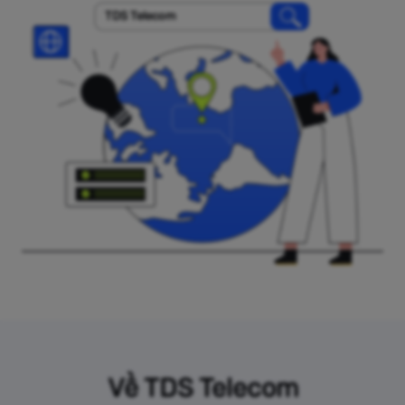
TDS Telecom
Về TDS Telecom