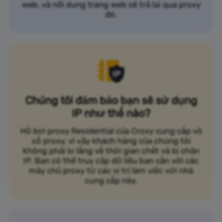
web, và nội dung trang web sẽ trả lại qua proxy
đó.
Chúng tôi đảm bảo bạn sẽ sử dụng
IP như thế nào?
Hồ bơi proxy Residential của Croxy cung cấp vô
số proxy, vì vậy khách hàng của chúng tôi
không phải lo lắng về thời gian chết và bị chặn
IP. Bạn có thể truy cập dữ liệu bạn cần với các
máy chủ proxy từ các vị trí làm việc với nhà
cung cấp này.