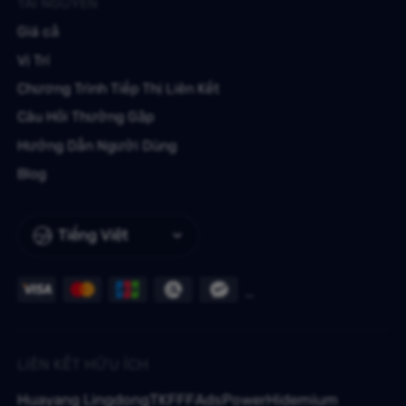
TÀI NGUYÊN
Giá cả
Vị Trí
Chương Trình Tiếp Thị Liên Kết
Câu Hỏi Thường Gặp
Hướng Dẫn Người Dùng
Blog
Tiếng Việt
LIÊN KẾT HỮU ÍCH
Huayang Lingdong
TKFFF
AdsPower
Hidemium