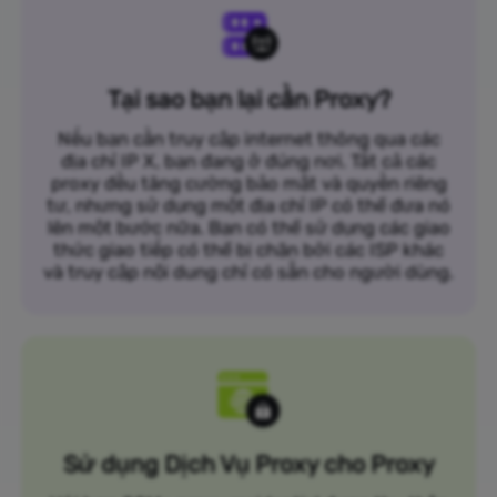
Tại sao bạn lại cần Proxy?
Nếu bạn cần truy cập internet thông qua các
địa chỉ IP X, bạn đang ở đúng nơi. Tất cả các
proxy đều tăng cường bảo mật và quyền riêng
tư, nhưng sử dụng một địa chỉ IP có thể đưa nó
lên một bước nữa. Bạn có thể sử dụng các giao
thức giao tiếp có thể bị chặn bởi các ISP khác
và truy cập nội dung chỉ có sẵn cho người dùng.
Sử dụng Dịch Vụ Proxy cho Proxy