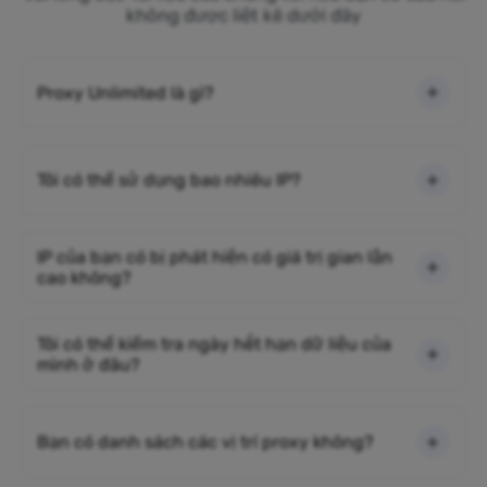
không được liệt kê dưới đây
Proxy Unlimited là gì?
Tôi có thể sử dụng bao nhiêu IP?
IP của bạn có bị phát hiện có giá trị gian lận
cao không?
Tôi có thể kiểm tra ngày hết hạn dữ liệu của
mình ở đâu?
Bạn có danh sách các vị trí proxy không?