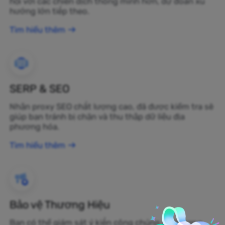
hội với các chiến dịch thông minh hơn, dự đoán xu
hướng lớn tiếp theo.
Tìm hiểu thêm
SERP & SEO
Nhận proxy SEO chất lượng cao, đã được kiểm tra sẽ
giúp bạn tránh bị chặn và thu thập dữ liệu địa
phương hóa.
Tìm hiểu thêm
Bảo vệ Thương Hiệu
Bạn có thể giám sát ý kiến công chúng về thương