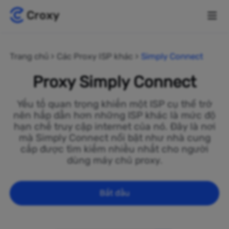
Trang chủ
Các Proxy ISP khác
Simply Connect
Proxy Simply Connect
Yếu tố quan trọng khiến một ISP cụ thể trở
nên hấp dẫn hơn những ISP khác là mức độ
hạn chế truy cập internet của nó. Đây là nơi
mà Simply Connect nổi bật như nhà cung
cấp được tìm kiếm nhiều nhất cho người
dùng máy chủ proxy.
Bắt đầu