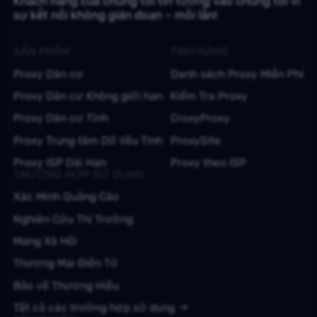
Khách hàng của chúng tôi tin tưởng vào chúng tôi vì
sự kết nối không gián đoạn – mỗi lần!
SẢN PHẨM
TÍNH NĂNG
Proxy Dân cư
Danh sách Proxy Miễn Phí
Proxy Dân cư Không giới hạn
Kiểm Tra Proxy
Proxy Dân cư Tĩnh
CroxyProxy
Proxy Trung tâm Dữ liệu Tĩnh
ProxySite
Proxy ISP Dài Hạn
Proxy theo ISP
TRƯỜNG HỢP SỬ DỤNG
Xác Minh Quảng Cáo
Nghiên Cứu Thị Trường
Mạng Xã Hội
Thương Mại Điện Tử
Bảo vệ Thương Hiệu
Tất cả các trường hợp sử dụng