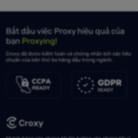
Bắt đầu việc Proxy hiệu quả của
bạn
Proxying!
Croxy đã được kiểm toán và chứng nhận bởi các tiêu
chuẩn của bên thứ ba hàng đầu trong ngành.