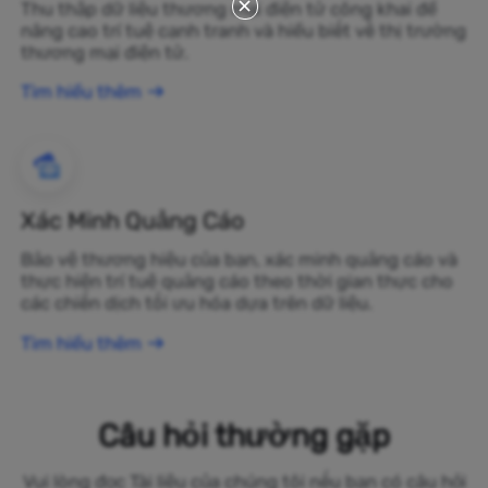
Thu thập dữ liệu thương mại điện tử công khai để
nâng cao trí tuệ cạnh tranh và hiểu biết về thị trường
thương mại điện tử.
Tìm hiểu thêm
Xác Minh Quảng Cáo
Bảo vệ thương hiệu của bạn, xác minh quảng cáo và
thực hiện trí tuệ quảng cáo theo thời gian thực cho
các chiến dịch tối ưu hóa dựa trên dữ liệu.
Tìm hiểu thêm
Câu hỏi thường gặp
Vui lòng đọc Tài liệu của chúng tôi nếu bạn có câu hỏi