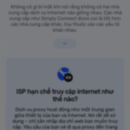
Không có gì bí mật khi nói rằng không có hai nhà
cung cấp dịch vụ Internet nào giống nhau. Các nhà
cung cấp như Simply Connect được coi là tốt hơn
các nhà cung cấp khác, tùy thuộc vào các yếu tố
khác nhau.
ISP hạn chế truy cập internet như
thế nào?
Dịch vụ proxy hoạt động như một trung gian
giữa thiết bị của bạn và Internet. Nó rất dễ sử
dụng – chỉ cần nhập địa chỉ web bạn muốn truy
cập. Yêu cầu của bạn sẽ đi qua proxy đến trang