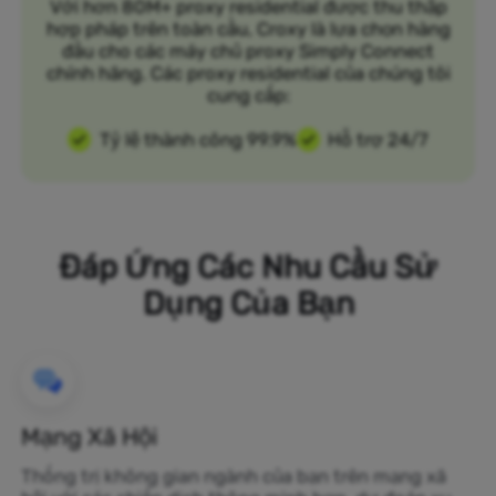
Với hơn 80M+ proxy residential được thu thập
hợp pháp trên toàn cầu, Croxy là lựa chọn hàng
đầu cho các máy chủ proxy Simply Connect
chính hãng. Các proxy residential của chúng tôi
cung cấp:
Tỷ lệ thành công 99.9%
Hỗ trợ 24/7
Đáp Ứng Các Nhu Cầu Sử
Dụng Của Bạn
Mạng Xã Hội
Thống trị không gian ngành của bạn trên mạng xã