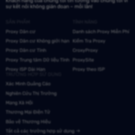
Khách hàng của chúng tôi tin tưởng vào chúng tôi vì
sự kết nối không gián đoạn – mỗi lần!
SẢN PHẨM
TÍNH NĂNG
Proxy Dân cư
Danh sách Proxy Miễn Phí
Proxy Dân cư Không giới hạn
Kiểm Tra Proxy
Proxy Dân cư Tĩnh
CroxyProxy
Proxy Trung tâm Dữ liệu Tĩnh
ProxySite
Proxy ISP Dài Hạn
Proxy theo ISP
TRƯỜNG HỢP SỬ DỤNG
Xác Minh Quảng Cáo
Nghiên Cứu Thị Trường
Mạng Xã Hội
Thương Mại Điện Tử
Bảo vệ Thương Hiệu
Tất cả các trường hợp sử dụng