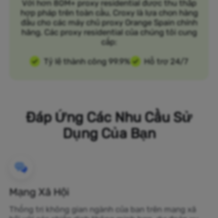
Với hơn 80M+ proxy residential được thu thập
hợp pháp trên toàn cầu, Croxy là lựa chọn hàng
đầu cho các máy chủ proxy Orange Spain chính
hãng. Các proxy residential của chúng tôi cung
cấp:
Tỷ lệ thành công 99.9%
Hỗ trợ 24/7
Đáp Ứng Các Nhu Cầu Sử
Dụng Của Bạn
Mạng Xã Hội
Thống trị không gian ngành của bạn trên mạng xã