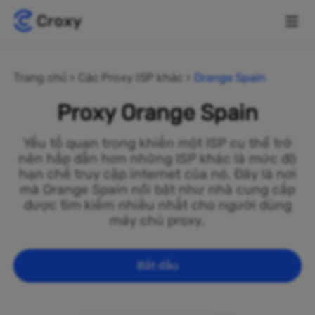
Trang chủ
Các Proxy ISP khác
Orange Spain
Proxy Orange Spain
Yếu tố quan trọng khiến một ISP cụ thể trở
nên hấp dẫn hơn những ISP khác là mức độ
hạn chế truy cập internet của nó. Đây là nơi
mà Orange Spain nổi bật như nhà cung cấp
được tìm kiếm nhiều nhất cho người dùng
máy chủ proxy.
Bắt đầu