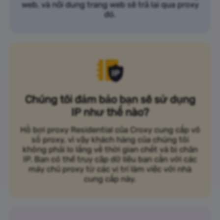
web, và nội dung trang web sẽ trả lại qua proxy
đó.
Chúng tôi đảm bảo bạn sẽ sử dụng
IP như thế nào?
Hồ bơi proxy Residential của Croxy cung cấp vô
số proxy, vì vậy khách hàng của chúng tôi
không phải lo lắng về thời gian chết và bị chặn
IP. Bạn có thể truy cập dữ liệu bạn cần với các
máy chủ proxy từ các vị trí làm việc với nhà
cung cấp này.