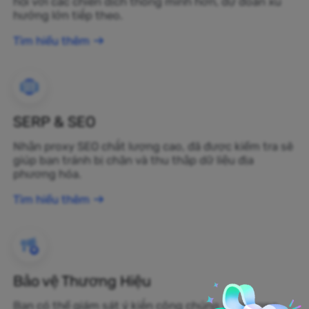
hội với các chiến dịch thông minh hơn, dự đoán xu
hướng lớn tiếp theo.
Tìm hiểu thêm
SERP & SEO
Nhận proxy SEO chất lượng cao, đã được kiểm tra sẽ
giúp bạn tránh bị chặn và thu thập dữ liệu địa
phương hóa.
Tìm hiểu thêm
Bảo vệ Thương Hiệu
Bạn có thể giám sát ý kiến công chúng về thương