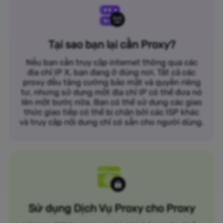
Tại sao bạn lại cần Proxy?
Nếu bạn cần truy cập internet thông qua các
địa chỉ IP X, bạn đang ở đúng nơi. Tất cả các
proxy đều tăng cường bảo mật và quyền riêng
tư, nhưng sử dụng một địa chỉ IP có thể đưa nó
lên một bước nữa. Bạn có thể sử dụng các giao
thức giao tiếp có thể bị chặn bởi các ISP khác
và truy cập nội dung chỉ có sẵn cho người dùng.
Sử dụng Dịch Vụ Proxy cho Proxy