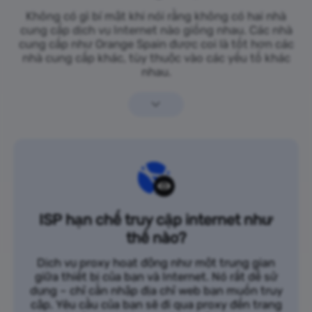
Không có gì bí mật khi nói rằng không có hai nhà
cung cấp dịch vụ Internet nào giống nhau. Các nhà
cung cấp như Orange Spain được coi là tốt hơn các
nhà cung cấp khác, tùy thuộc vào các yếu tố khác
nhau.
ISP hạn chế truy cập internet như
thế nào?
Dịch vụ proxy hoạt động như một trung gian
giữa thiết bị của bạn và Internet. Nó rất dễ sử
dụng – chỉ cần nhập địa chỉ web bạn muốn truy
cập. Yêu cầu của bạn sẽ đi qua proxy đến trang