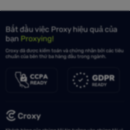
Bắt đầu việc Proxy hiệu quả của
bạn
Proxying!
Croxy đã được kiểm toán và chứng nhận bởi các tiêu
chuẩn của bên thứ ba hàng đầu trong ngành.