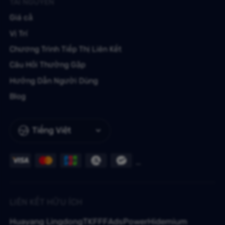
TÀI NGUYÊN
Giá cả
Vị Trí
Chương Trình Tiếp Thị Liên Kết
Câu Hỏi Thường Gặp
Hướng Dẫn Người Dùng
Blog
Tiếng Việt
LIÊN KẾT HỮU ÍCH
Huayang Lingdong
TKFFF
AdsPower
Hidemium