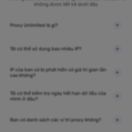
không được liệt kê dưới đây
Proxy Unlimited là gì?
Tôi có thể sử dụng bao nhiêu IP?
IP của bạn có bị phát hiện có giá trị gian lận
cao không?
Tôi có thể kiểm tra ngày hết hạn dữ liệu của
mình ở đâu?
Bạn có danh sách các vị trí proxy không?