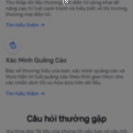
Thu thập dữ liệu thương mại điện tử công khai để
nâng cao trí tuệ cạnh tranh và hiểu biết về thị trường
thương mại điện tử.
Tìm hiểu thêm
Xác Minh Quảng Cáo
Bảo vệ thương hiệu của bạn, xác minh quảng cáo và
thực hiện trí tuệ quảng cáo theo thời gian thực cho
các chiến dịch tối ưu hóa dựa trên dữ liệu.
Tìm hiểu thêm
Câu hỏi thường gặp
Vui lòng đọc Tài liệu của chúng tôi nếu bạn có câu hỏi