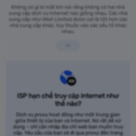
Không có gì bí mật khi nói rằng không có hai nhà
cung cấp dịch vụ Internet nào giống nhau. Các nhà
cung cấp như iiNet Limited được coi là tốt hơn các
nhà cung cấp khác, tùy thuộc vào các yếu tố khác
nhau.
ISP hạn chế truy cập internet như
thế nào?
Dịch vụ proxy hoạt động như một trung gian
giữa thiết bị của bạn và Internet. Nó rất dễ sử
dụng – chỉ cần nhập địa chỉ web bạn muốn truy
cập. Yêu cầu của bạn sẽ đi qua proxy đến trang