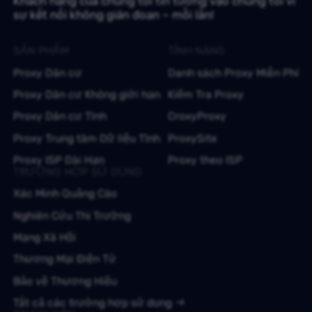
Khách hàng của chúng tôi tin tưởng vào chúng tôi vì
sự kết nối không gián đoạn – mỗi lần!
SẢN PHẨM
TÍNH NĂNG
Proxy Dân cư
Danh sách Proxy Miễn Phí
Proxy Dân cư Không giới hạn
Kiểm Tra Proxy
Proxy Dân cư Tĩnh
CroxyProxy
Proxy Trung tâm Dữ liệu Tĩnh
ProxySite
Proxy ISP Dài Hạn
Proxy theo ISP
TRƯỜNG HỢP SỬ DỤNG
Xác Minh Quảng Cáo
Nghiên Cứu Thị Trường
Mạng Xã Hội
Thương Mại Điện Tử
Bảo vệ Thương Hiệu
Tất cả các trường hợp sử dụng