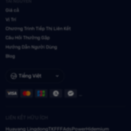
TÀI NGUYÊN
Giá cả
Vị Trí
Chương Trình Tiếp Thị Liên Kết
Câu Hỏi Thường Gặp
Hướng Dẫn Người Dùng
Blog
Tiếng Việt
LIÊN KẾT HỮU ÍCH
Huayang Lingdong
TKFFF
AdsPower
Hidemium