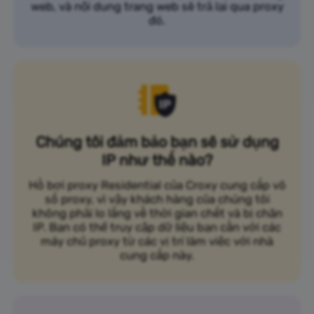
web, và nội dung trang web sẽ trả lại qua proxy
đó.
Chúng tôi đảm bảo bạn sẽ sử dụng
IP như thế nào?
Hồ bơi proxy Residential của Croxy cung cấp vô
số proxy, vì vậy khách hàng của chúng tôi
không phải lo lắng về thời gian chết và bị chặn
IP. Bạn có thể truy cập dữ liệu bạn cần với các
máy chủ proxy từ các vị trí làm việc với nhà
cung cấp này.