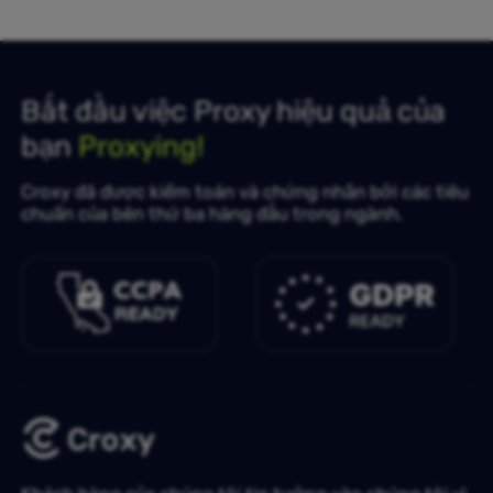
Bắt đầu việc Proxy hiệu quả của
bạn
Proxying!
Croxy đã được kiểm toán và chứng nhận bởi các tiêu
chuẩn của bên thứ ba hàng đầu trong ngành.