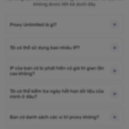
không được liệt kê dưới đây
Proxy Unlimited là gì?
Tôi có thể sử dụng bao nhiêu IP?
IP của bạn có bị phát hiện có giá trị gian lận
cao không?
Tôi có thể kiểm tra ngày hết hạn dữ liệu của
mình ở đâu?
Bạn có danh sách các vị trí proxy không?