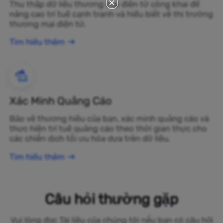
Thu thập dữ liệu thương mại điện tử công khai để
nâng cao trí tuệ cạnh tranh và hiểu biết về thị trường
thương mại điện tử.
Tìm hiểu thêm
Xác Minh Quảng Cáo
Bảo vệ thương hiệu của bạn, xác minh quảng cáo và
thực hiện trí tuệ quảng cáo theo thời gian thực cho
các chiến dịch tối ưu hóa dựa trên dữ liệu.
Tìm hiểu thêm
Câu hỏi thường gặp
Vui lòng đọc Tài liệu của chúng tôi nếu bạn có câu hỏi