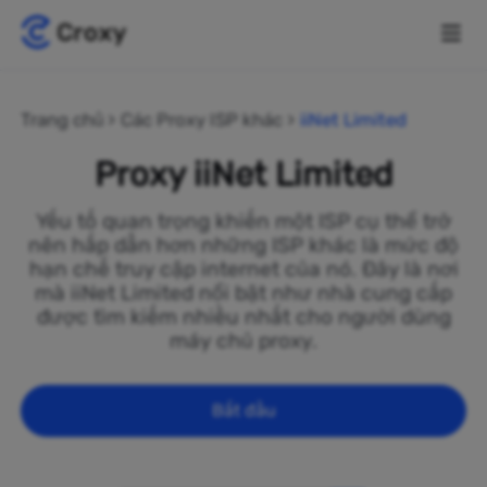
Trang chủ
Các Proxy ISP khác
iiNet Limited
Proxy iiNet Limited
Yếu tố quan trọng khiến một ISP cụ thể trở
nên hấp dẫn hơn những ISP khác là mức độ
hạn chế truy cập internet của nó. Đây là nơi
mà iiNet Limited nổi bật như nhà cung cấp
được tìm kiếm nhiều nhất cho người dùng
máy chủ proxy.
Bắt đầu