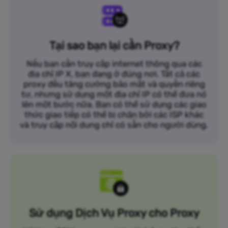
Tại sao bạn lại cần Proxy?
Nếu bạn cần truy cập internet thông qua các
địa chỉ IP X, bạn đang ở đúng nơi. Tất cả các
proxy đều tăng cường bảo mật và quyền riêng
tư, nhưng sử dụng một địa chỉ IP có thể đưa nó
lên một bước nữa. Bạn có thể sử dụng các giao
thức giao tiếp có thể bị chặn bởi các ISP khác
và truy cập nội dung chỉ có sẵn cho người dùng.
Sử dụng Dịch Vụ Proxy cho Proxy