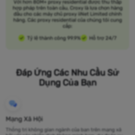
Với hơn 80M+ proxy residential được thu thập
hợp pháp trên toàn cầu, Croxy là lựa chọn hàng
đầu cho các máy chủ proxy iiNet Limited chính
hãng. Các proxy residential của chúng tôi cung
cấp:
Tỷ lệ thành công 99.9%
Hỗ trợ 24/7
Đáp Ứng Các Nhu Cầu Sử
Dụng Của Bạn
Mạng Xã Hội
Thống trị không gian ngành của bạn trên mạng xã