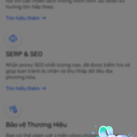
hội với các chiến dịch thông minh hơn, dự đoán xu
hướng lớn tiếp theo.
Tìm hiểu thêm
SERP & SEO
Nhận proxy SEO chất lượng cao, đã được kiểm tra sẽ
giúp bạn tránh bị chặn và thu thập dữ liệu địa
phương hóa.
Tìm hiểu thêm
Bảo vệ Thương Hiệu
Bạn có thể giám sát ý kiến công chúng về thương