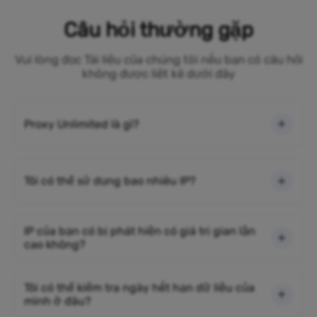
Câu hỏi thường gặp
Vui lòng đọc Tài liệu của chúng tôi nếu bạn có câu hỏi
không được liệt kê dưới đây
Proxy Unlimited là gì?
Tôi có thể sử dụng bao nhiêu IP?
IP của bạn có bị phát hiện có giá trị gian lận
cao không?
Tôi có thể kiểm tra ngày hết hạn dữ liệu của
mình ở đâu?