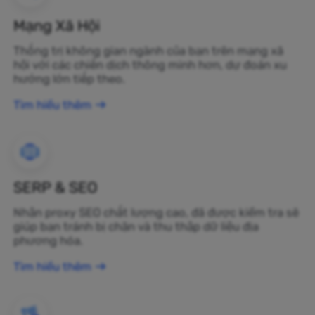
Mạng Xã Hội
Thống trị không gian ngành của bạn trên mạng xã
hội với các chiến dịch thông minh hơn, dự đoán xu
hướng lớn tiếp theo.
Tìm hiểu thêm
SERP & SEO
Nhận proxy SEO chất lượng cao, đã được kiểm tra sẽ
giúp bạn tránh bị chặn và thu thập dữ liệu địa
phương hóa.
Tìm hiểu thêm