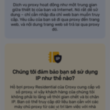
Dịch vụ proxy hoạt động như một trung gian
giữa thiết bị của bạn và Internet. Nó rất dễ sử
dụng – chỉ cần nhập địa chỉ web bạn muốn truy
cập. Yêu cầu của bạn sẽ đi qua proxy đến trang
web, và nội dung trang web sẽ trả lại qua proxy
đó.
Chúng tôi đảm bảo bạn sẽ sử dụng
IP như thế nào?
Hồ bơi proxy Residential của Croxy cung cấp vô
số proxy, vì vậy khách hàng của chúng tôi
không phải lo lắng về thời gian chết và bị chặn
IP. Bạn có thể truy cập dữ liệu bạn cần với các
máy chủ proxy từ các vị trí làm việc với nhà