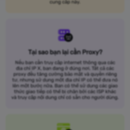
cung cấp này.
Tại sao bạn lại cần Proxy?
Nếu bạn cần truy cập internet thông qua các
địa chỉ IP X, bạn đang ở đúng nơi. Tất cả các
proxy đều tăng cường bảo mật và quyền riêng
tư, nhưng sử dụng một địa chỉ IP có thể đưa nó
lên một bước nữa. Bạn có thể sử dụng các giao
thức giao tiếp có thể bị chặn bởi các ISP khác
và truy cập nội dung chỉ có sẵn cho người dùng.