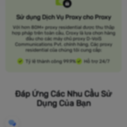
Sử dụng Dịch Vụ Proxy cho Proxy
Với hơn 80M+ proxy residential được thu thập
hợp pháp trên toàn cầu, Croxy là lựa chọn hàng
đầu cho các máy chủ proxy D-VoiS
Communications Pvt. chính hãng. Các proxy
residential của chúng tôi cung cấp:
Tỷ lệ thành công 99.9%
Hỗ trợ 24/7
Đáp Ứng Các Nhu Cầu Sử
Dụng Của Bạn