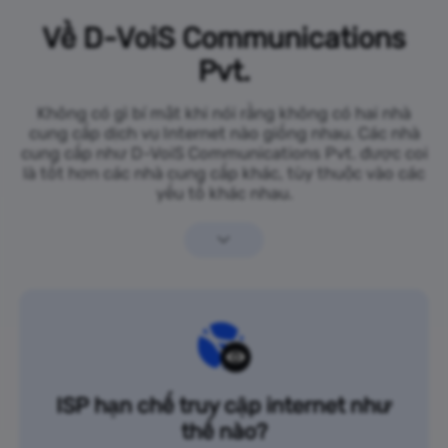
Về D-VoiS Communications
Pvt.
Không có gì bí mật khi nói rằng không có hai nhà
cung cấp dịch vụ Internet nào giống nhau. Các nhà
cung cấp như D-VoiS Communications Pvt. được coi
là tốt hơn các nhà cung cấp khác, tùy thuộc vào các
yếu tố khác nhau.
ISP hạn chế truy cập internet như
thế nào?