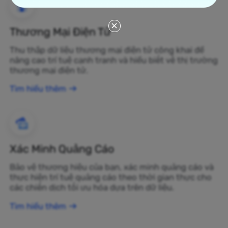
Thương Mại Điện Tử
Thu thập dữ liệu thương mại điện tử công khai để
nâng cao trí tuệ cạnh tranh và hiểu biết về thị trường
thương mại điện tử.
Tìm hiểu thêm
Xác Minh Quảng Cáo
Bảo vệ thương hiệu của bạn, xác minh quảng cáo và
thực hiện trí tuệ quảng cáo theo thời gian thực cho
các chiến dịch tối ưu hóa dựa trên dữ liệu.
Tìm hiểu thêm