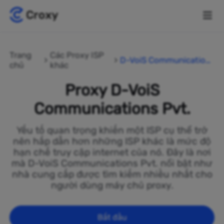
Trang
Các Proxy ISP
D-VoiS Communication
chủ
khác
s Pvt.
Proxy D-VoiS
Communications Pvt.
Yếu tố quan trọng khiến một ISP cụ thể trở
nên hấp dẫn hơn những ISP khác là mức độ
hạn chế truy cập internet của nó. Đây là nơi
mà D-VoiS Communications Pvt. nổi bật như
nhà cung cấp được tìm kiếm nhiều nhất cho
người dùng máy chủ proxy.
Bắt đầu