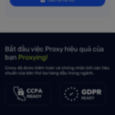
Liên hệ hỗ trợ
Bắt đầu việc Proxy hiệu quả của
bạn
Proxying!
Croxy đã được kiểm toán và chứng nhận bởi các tiêu
chuẩn của bên thứ ba hàng đầu trong ngành.