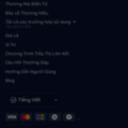
Thương Mại Điện Tử
Bảo vệ Thương Hiệu
Tất cả các trường hợp sử dụng
TÀI NGUYÊN
Giá cả
Vị Trí
Chương Trình Tiếp Thị Liên Kết
Câu Hỏi Thường Gặp
Hướng Dẫn Người Dùng
Blog
Tiếng Việt