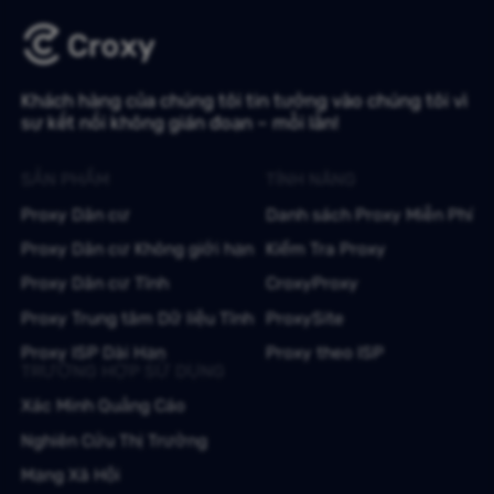
Khách hàng của chúng tôi tin tưởng vào chúng tôi vì
sự kết nối không gián đoạn – mỗi lần!
SẢN PHẨM
TÍNH NĂNG
Proxy Dân cư
Danh sách Proxy Miễn Phí
Proxy Dân cư Không giới hạn
Kiểm Tra Proxy
Proxy Dân cư Tĩnh
CroxyProxy
Proxy Trung tâm Dữ liệu Tĩnh
ProxySite
Proxy ISP Dài Hạn
Proxy theo ISP
TRƯỜNG HỢP SỬ DỤNG
Xác Minh Quảng Cáo
Nghiên Cứu Thị Trường
Mạng Xã Hội