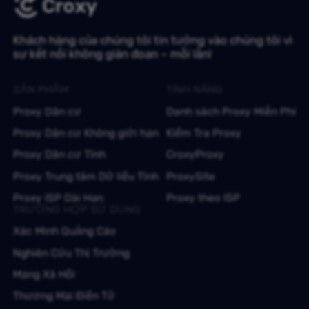
Khách hàng của chúng tôi tin tưởng vào chúng tôi vì
sự kết nối không gián đoạn – mỗi lần!
SẢN PHẨM
TÍNH NĂNG
Proxy Dân cư
Danh sách Proxy Miễn Phí
Proxy Dân cư Không giới hạn
Kiểm Tra Proxy
Proxy Dân cư Tĩnh
CroxyProxy
Proxy Trung tâm Dữ liệu Tĩnh
ProxySite
Proxy ISP Dài Hạn
Proxy theo ISP
TRƯỜNG HỢP SỬ DỤNG
Xác Minh Quảng Cáo
Nghiên Cứu Thị Trường
Mạng Xã Hội
Thương Mại Điện Tử