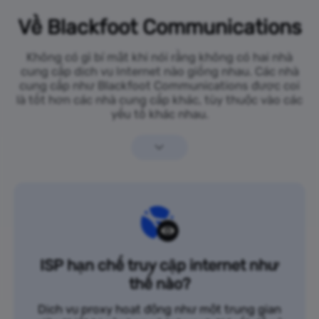
Về Blackfoot Communications
Không có gì bí mật khi nói rằng không có hai nhà
cung cấp dịch vụ Internet nào giống nhau. Các nhà
cung cấp như Blackfoot Communications được coi
là tốt hơn các nhà cung cấp khác, tùy thuộc vào các
yếu tố khác nhau.
ISP hạn chế truy cập internet như
thế nào?
Dịch vụ proxy hoạt động như một trung gian