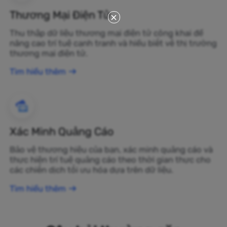
Thương Mại Điện Tử
Thu thập dữ liệu thương mại điện tử công khai để
nâng cao trí tuệ cạnh tranh và hiểu biết về thị trường
thương mại điện tử.
Tìm hiểu thêm
Xác Minh Quảng Cáo
Bảo vệ thương hiệu của bạn, xác minh quảng cáo và
thực hiện trí tuệ quảng cáo theo thời gian thực cho
các chiến dịch tối ưu hóa dựa trên dữ liệu.
Tìm hiểu thêm