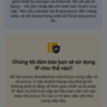
giữa thiết bị của bạn và Internet. Nó rất dễ sử
dụng – chỉ cần nhập địa chỉ web bạn muốn truy
cập. Yêu cầu của bạn sẽ đi qua proxy đến trang
web, và nội dung trang web sẽ trả lại qua proxy
đó.
Chúng tôi đảm bảo bạn sẽ sử dụng
IP như thế nào?
Hồ bơi proxy Residential của Croxy cung cấp vô
số proxy, vì vậy khách hàng của chúng tôi
không phải lo lắng về thời gian chết và bị chặn
IP. Bạn có thể truy cập dữ liệu bạn cần với các
máy chủ proxy từ các vị trí làm việc với nhà
cung cấp này.