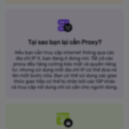
Tại sao bạn lại cần Proxy?
Nếu bạn cần truy cập internet thông qua các
địa chỉ IP X, bạn đang ở đúng nơi. Tất cả các
proxy đều tăng cường bảo mật và quyền riêng
tư, nhưng sử dụng một địa chỉ IP có thể đưa nó
lên một bước nữa. Bạn có thể sử dụng các giao
thức giao tiếp có thể bị chặn bởi các ISP khác
và truy cập nội dung chỉ có sẵn cho người dùng.