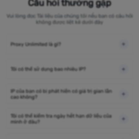
Câu hỏi thường gặp
Vui lòng đọc Tài liệu của chúng tôi nếu bạn có câu hỏi
không được liệt kê dưới đây
Proxy Unlimited là gì?
Tôi có thể sử dụng bao nhiêu IP?
IP của bạn có bị phát hiện có giá trị gian lận
cao không?
Tôi có thể kiểm tra ngày hết hạn dữ liệu của
mình ở đâu?