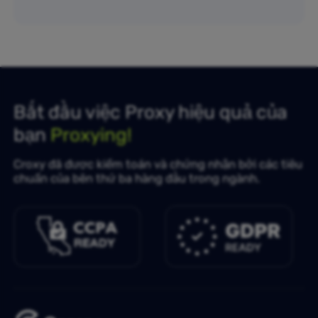
Bắt đầu việc Proxy hiệu quả của
bạn
Proxying!
Croxy đã được kiểm toán và chứng nhận bởi các tiêu
chuẩn của bên thứ ba hàng đầu trong ngành.