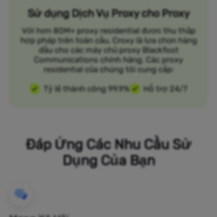
Sử dụng Dịch Vụ Proxy cho Proxy
Với hơn 80M+ proxy residential được thu thập
hợp pháp trên toàn cầu, Croxy là lựa chọn hàng
đầu cho các máy chủ proxy Blackfoot
Communications chính hãng. Các proxy
residential của chúng tôi cung cấp:
Tỷ lệ thành công 99.9%
Hỗ trợ 24/7
Đáp Ứng Các Nhu Cầu Sử
Dụng Của Bạn