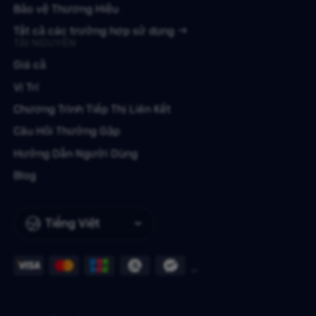
Bảo vệ Thương Hiệu
Tất cả các trường hợp sử dụng
TÀI NGUYÊN
Giá cả
Vị Trí
Chương Trình Tiếp Thị Liên Kết
Câu Hỏi Thường Gặp
Hướng Dẫn Người Dùng
Blog
Tiếng Việt