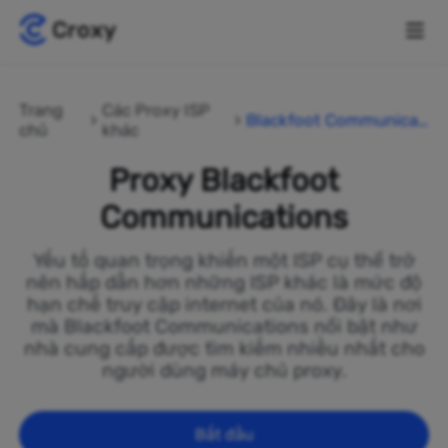
Trang
Các Proxy ISP
Blackfoot Communicati
chủ
khác
ons
Proxy Blackfoot
Communications
Yếu tố quan trọng khiến một ISP cụ thể trở
nên hấp dẫn hơn những ISP khác là mức độ
hạn chế truy cập internet của nó. Đây là nơi
mà Blackfoot Communications nổi bật như
nhà cung cấp được tìm kiếm nhiều nhất cho
người dùng máy chủ proxy.
Bắt đầu