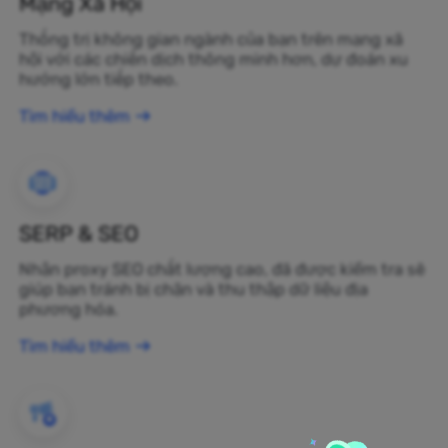
Mạng Xã Hội
Thống trị không gian ngành của bạn trên mạng xã
hội với các chiến dịch thông minh hơn, dự đoán xu
hướng lớn tiếp theo.
Tìm hiểu thêm
SERP & SEO
Nhận proxy SEO chất lượng cao, đã được kiểm tra sẽ
giúp bạn tránh bị chặn và thu thập dữ liệu địa
phương hóa.
Tìm hiểu thêm