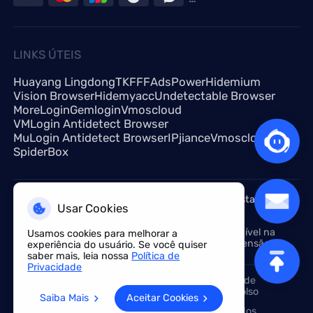
LINKS ÚTEIS
Huayang Lingdong
TKFFF
AdsPower
Hidemium
Vision Browser
Hidemyacc
Undetectable Browser
MoreLogin
Gemlogin
Vmoscloud
VMLogin Antidetect Browser
MuLogin Antidetect Browser
IPjiance
Vmoscloud
SpiderBox
Tem uma dúvida? Pergunte aos nossos especialistas em -
Usar Cookies
support@croxy.com
Devido à política, este serviço não está disponível na
Usamos cookies para melhorar a
China continental. Obrigado pela sua compreensão!
experiência do usuário. Se você quiser
saber mais, leia nossa
Política de
Privacidade
Termos de
Política de
Política de
Serviço
Privacidade
Reembolso
Saiba Mais
Aceitar Cookies
Proxy© 2023 Todos os Direitos Reservados