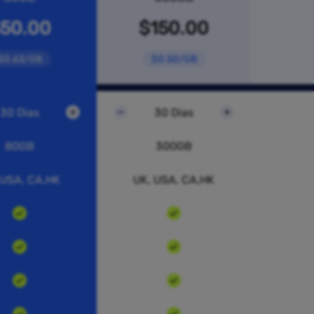
50.00
$150.00
$0.63/GB
$0.50/GB
30 Dias
30 Dias
80GB
300GB
 USA, CA,HK
UK, USA, CA,HK