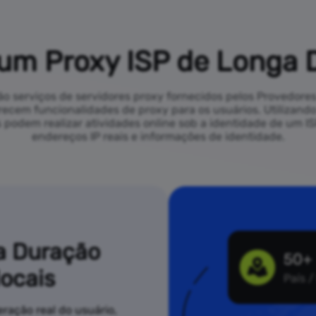
 um Proxy ISP de Longa 
 serviços de servidores proxy fornecidos pelos Provedores 
cem funcionalidades de proxy para os usuários. Utilizando
os podem realizar atividades online sob a identidade de um 
endereços IP reais e informações de identidade.
a Duração
50+
ocais
País /
ração real do usuário,