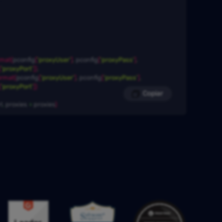
rmat
(
pconfig
[
'proxyUser'
]
,
 pconfig
[
'proxyPass'
]
,
[
'proxyPort'
]
)
,
s
ormat
(
pconfig
[
'proxyUser'
]
,
 pconfig
[
'proxyPass'
]
,
[
'proxyPort'
]
)
Copiar
l
,
 proxies
 = 
proxies
)