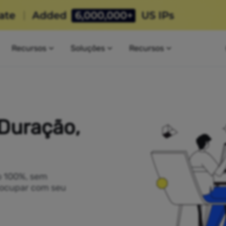
Recursos
Soluções
Recursos
 Duração,
o 100%, sem
reocupar com seu