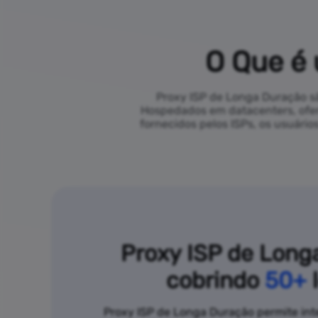
O Que é
Proxy ISP de Longa Duração são
Hospedados em datacenters, ofere
fornecidos pelos ISPs, os usuári
Proxy ISP de Long
cobrindo
50+
l
Proxy ISP de Longa Duração permite inte