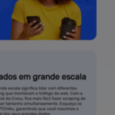
ados em grande escala
de escala significa lidar com diferentes
ng que monitoram o tráfego da web. Com a
al da Croxy, fica mais fácil fazer scraping de
quer tamanho simultaneamente. Esqueça os
APTCHAs, garantindo que você maximize o
al dos seus grandes dados.