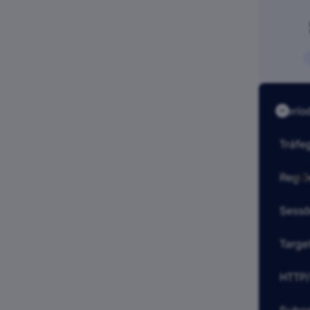
Perío
Tráfe
Regiõ
UK
Sessõ
Target
HTTP