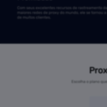
Com seus excelentes recursos de rastreamento d
maiores redes de proxy do mundo, ele se tornou a
de muitos clientes.
Prox
Escolha o plano que