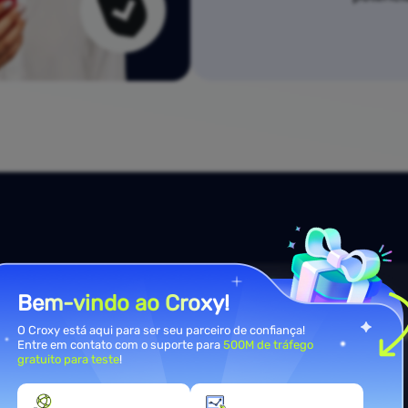
ssas
Bem-vindo ao Croxy!
jetos
O Croxy está aqui para ser seu parceiro de confiança!
cURL
Python
Node.j
Entre em contato com o suporte para
500M de tráfego
gratuito para teste
!
tas e um painel
import
 requests

to de web scraping é
pconfig
 = 
{
'proxyUser'
:
'username'
,