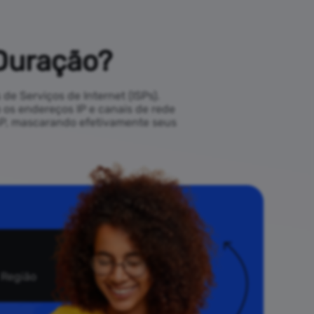
Duração?
de Serviços de Internet (ISPs).
 os endereços IP e canais de rede
ISP, mascarando efetivamente seus
 Região