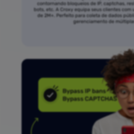
contornando bloqueios de IP, captchas, rest
bots, etc. A Croxy equipa seus clientes com
de 2M+. Perfeito para coleta de dados púb
gerenciamento de múltipla