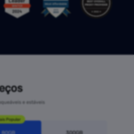
reços
oqueáveis e estáveis
ais Popular
80GB
300GB