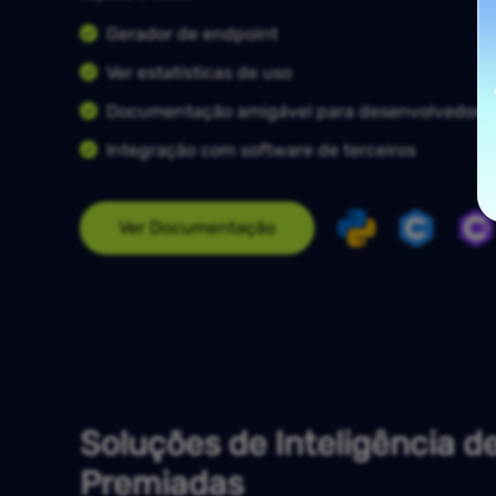
Gerador de endpoint
Ver estatísticas de uso
Documentação amigável para desenvolvedore
Integração com software de terceiros
Ver Documentação
Soluções de Inteligência d
Premiadas