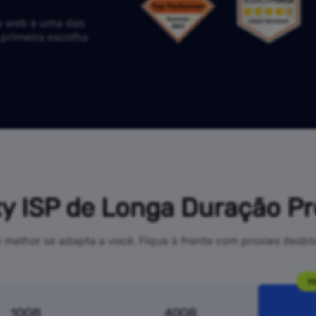
a web e uma das
 primeira escolha
y ISP de Longa Duração P
 melhor se adapta a você. Fique à frente com proxies desbl
M
10GB
40GB