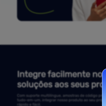
Integre facilmente no
soluções aos seus pro
Com suporte multilíngue, amostras de código pron
tudo-em-um, integrar nosso produto ao seu proje
rápido e fácil.