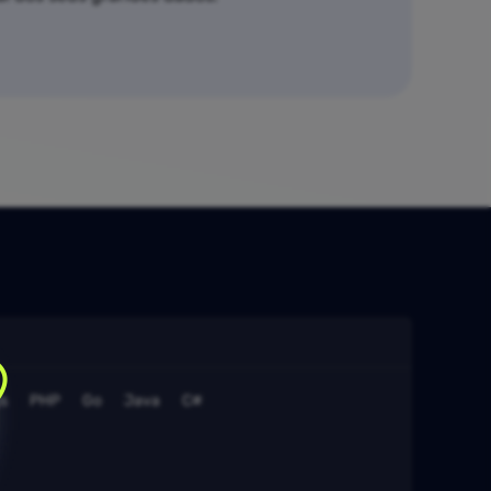
s
PHP
Go
Java
C#