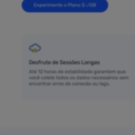
Experimente o Plano $-/GB
Desfrute de Sessões Longas
Até 12 horas de estabilidade garantem que
você colete todos os dados necessários sem
encontrar erros de conexão ou lags.