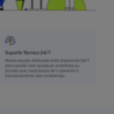
Suporte Técnico 24/7
Nossa equipe dedicada está disponível 24/7
para ajudar com qualquer problema ou
dúvida que você possa ter e garantir o
funcionamento sem problemas.