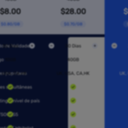
$8.00
$28.00
$
$0.80/GB
$0.70/GB
do de Validade
30 Dias
30 Dias
go
10GB
40GB
es populares
, USA, CA,HK
UK, USA, CA,HK
UK,
es simultâneas
ing a nível de país
/SOCKS5