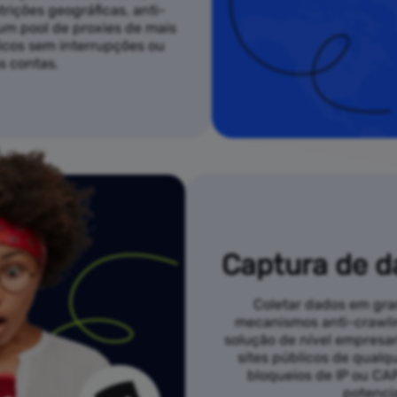
rições geográficas, anti-
 um pool de proxies de mais
licos sem interrupções ou
s contas.
Captura de d
Coletar dados em gran
mecanismos anti-crawli
solução de nível empresari
sites públicos de qual
bloqueios de IP ou C
potenci