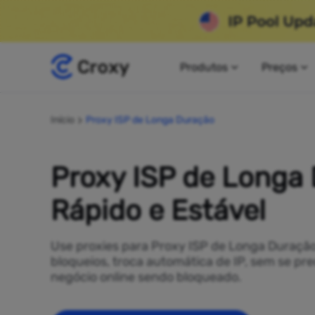
Produtos
Preços
Início
Proxy ISP de Longa Duração
Proxy ISP de Longa
Rápido e Estável
Use proxies para Proxy ISP de Longa Duraçã
bloqueios, troca automática de IP, sem se p
negócio online sendo bloqueado.