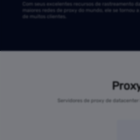
Com seus excelentes recursos de rastreamento d
maiores redes de proxy do mundo, ele se tornou a
de muitos clientes.
Proxy
Servidores de proxy de datacenter 