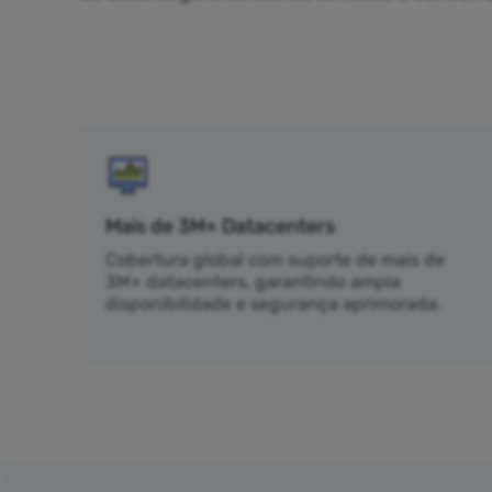
Mais de 3M+ Datacenters
Cobertura global com suporte de mais de
3M+ datacenters, garantindo ampla
disponibilidade e segurança aprimorada.