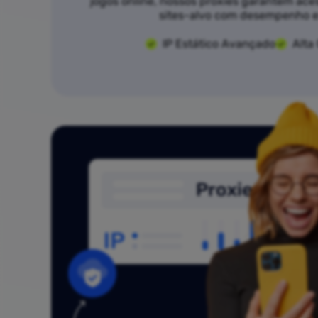
jogos online, nossos proxies garantem ace
sites-alvo com desempenho e
IP Estático Avançado
Alta