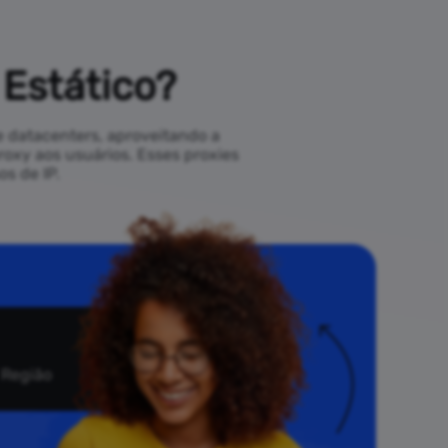
 Estático?
 datacenters, aproveitando a
roxy aos usuários. Esses proxies
s de IP.
 Região