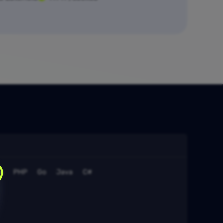
s
PHP
Go
Java
C#