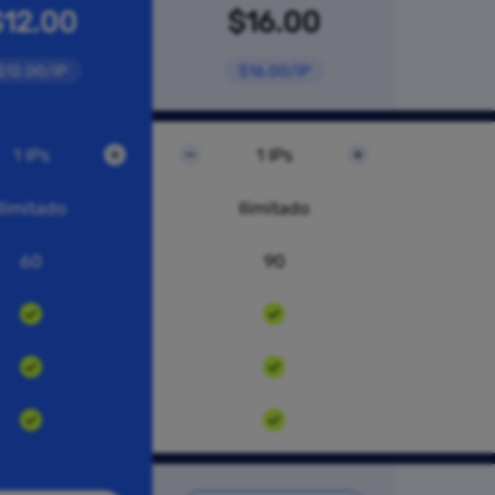
$12.00
$16.00
$12.00/IP
$16.00/IP
1 IPs
1 IPs
Ilimitado
Ilimitado
60
90