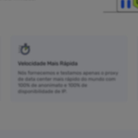
Velocidade Mais Rápida
Nós fornecemos e testamos apenas o proxy
de data center mais rápido do mundo com
100% de anonimato e 100% de
disponibilidade de IP.