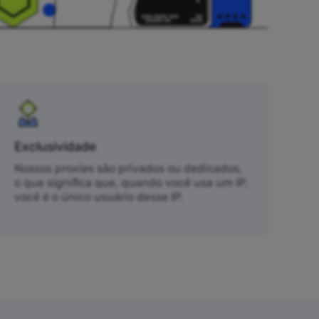
Exclusividade
Nossos proxies são privados ou dedicados,
o que significa que, quando você usa um IP,
você é o único usuário desse IP.