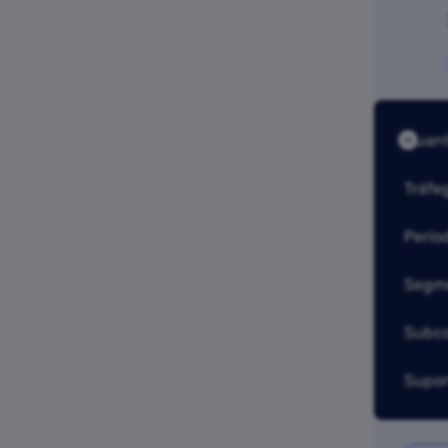
Quant
Tráfe
Perío
Segme
Subc
Supor