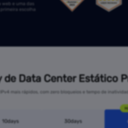
a web e uma das
 primeira escolha
 de Data Center Estático 
IPv4 mais rápidos, com zero bloqueios e tempo de inativid
M
10days
30days