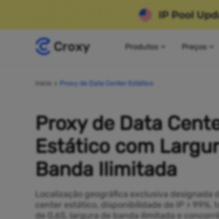
Produtos
Preços
Início
Proxy de Data Center Estático
Proxy de Data Cente
Estático com Largur
Banda Ilimitada
Localização geográfica exclusiva designada 
center estático, disponibilidade de IP > 99%,
de 0,6S, largura de banda ilimitada e concorrê