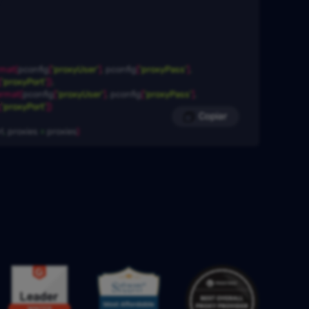
rmat
(
pconfig
[
'proxyUser'
]
,
 pconfig
[
'proxyPass'
]
,
[
'proxyPort'
]
)
,
ormat
(
pconfig
[
'proxyUser'
]
,
 pconfig
[
'proxyPass'
]
,
s
[
'proxyPort'
]
)
Copiar
l
,
 proxies
 = 
proxies
)