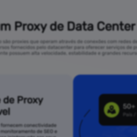
m Proxy de Data Center
co são proxies que operam através de conexões com redes de
ursos fornecidos pelo datacenter para oferecer serviços de p
nte possuem alta velocidade, estabilidade e grandes recurso
 de Proxy
50+
el
País /
y fornecem conectividade
g, monitoramento de SEO e