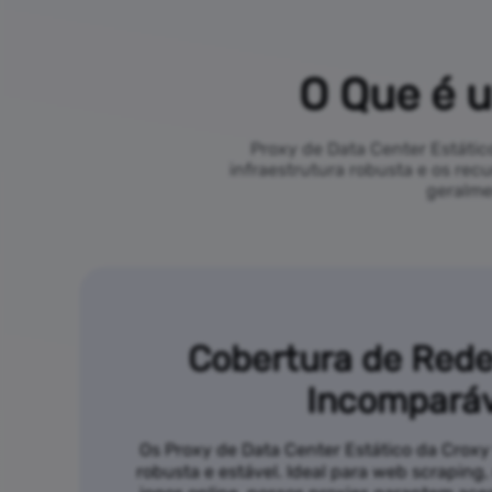
O Que é u
Proxy de Data Center Estáti
infraestrutura robusta e os rec
geralme
Cobertura de Rede
Incomparáv
Os Proxy de Data Center Estático da Crox
robusta e estável. Ideal para web scrapin