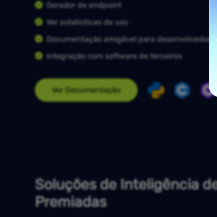
Gerador de endpoint
Ver estatísticas de uso
Documentação amigável para desenvolvedore
Integração com software de terceiros
Ver Documentação
Soluções de Inteligência d
Premiadas