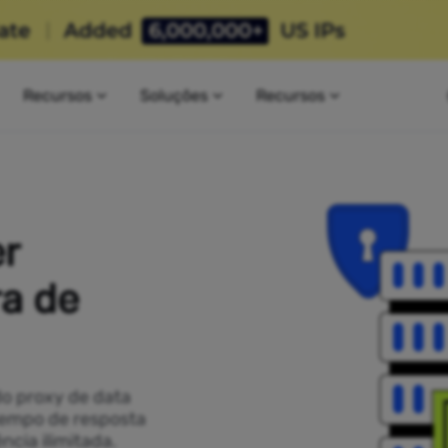
Recursos
Soluções
Recursos
r
a de
do proxy de data
 tempo de resposta
ncia ilimitada.