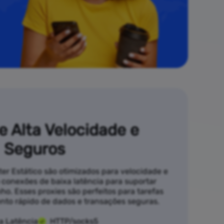
e Alta Velocidade e
Seguros
er Estático são otimizados para velocidade e
conexões de baixa latência para suportar
ho. Esses proxies são perfeitos para tarefas
to rápido de dados e transações seguras.
a Latência
HTTP/socks5