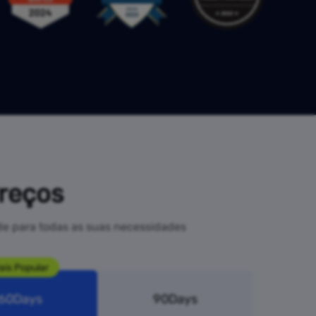
Preços
ade para todas as suas necessidades
ais Popular
60Days
90Days