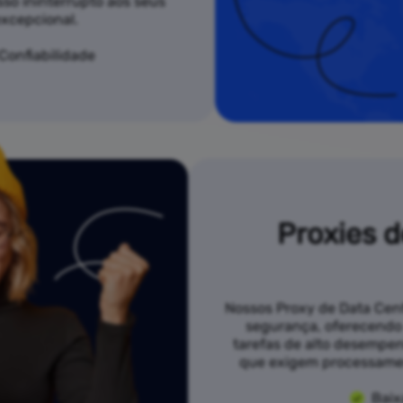
sso ininterrupto aos seus
xcepcional.
 Confiabilidade
Proxies d
Nossos Proxy de Data Cent
segurança, oferecendo 
tarefas de alto desempen
que exigem processamen
Baix