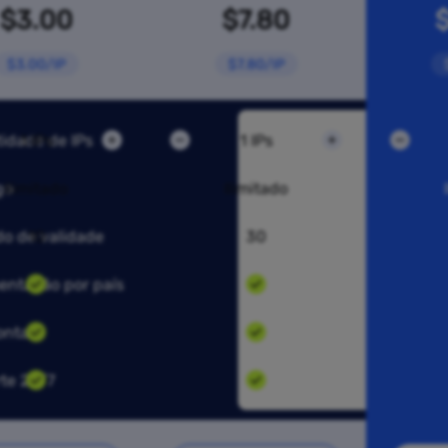
$3.00
$7.80
$3.00/IP
$7.80/IP
idade de IPs
1 IPs
1 IPs
go
Ilimitado
Ilimitado
do de validade
10
30
ntação por país
ontas
te 24/7