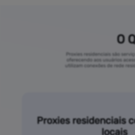
O Q
Proxies residenciais são serv
oferecendo aos usuários acess
utilizam conexões de rede resi
Proxies residenciais 
locais