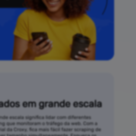
ados em grande escala
de escala significa lidar com diferentes
ng que monitoram o tráfego da web. Com a
al da Croxy, fica mais fácil fazer scraping de
quer tamanho simultaneamente. Esqueça os