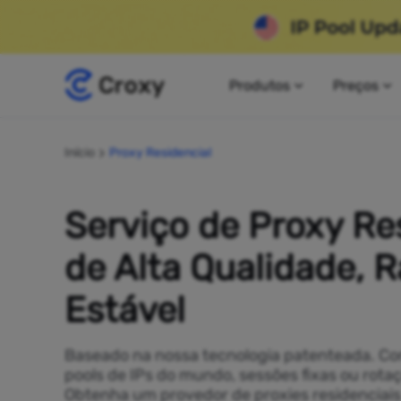
Produtos
Preços
Início
Proxy Residencial
Serviço de Proxy Re
de Alta Qualidade, R
Estável
Baseado na nossa tecnologia patenteada. C
pools de IPs do mundo, sessões fixas ou rot
Obtenha um provedor de proxies residencia