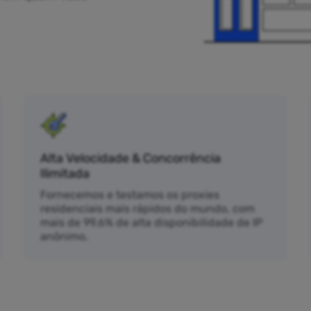
Alta Velocidade & Concorrência
Ilimitada
Fornecemos e testamos os proxies
residenciais mais rápidos do mundo, com
mais de 99,6% de alta disponibilidade de IP
anônimo.