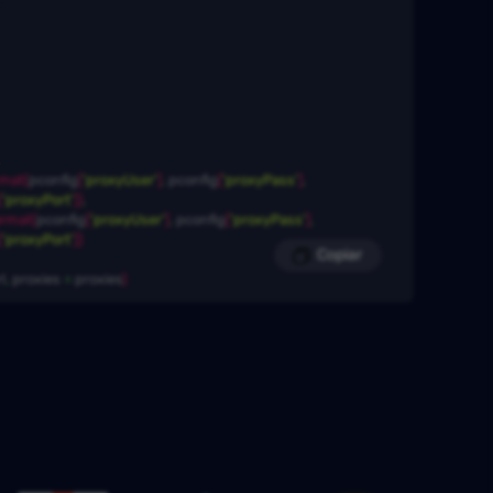
s
rmat
(
pconfig
[
'proxyUser'
]
,
 pconfig
[
'proxyPass'
]
,
[
'proxyPort'
]
)
,
ormat
(
pconfig
[
'proxyUser'
]
,
 pconfig
[
'proxyPass'
]
,
[
'proxyPort'
]
)
Copiar
l
,
 proxies
 = 
proxies
)