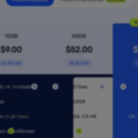
Planos Pessoais
Planos Empresariais
$0.50/GB
M
10GB
60GB
$9.00
$52.00
$
$0.90/GB
$0.87/GB
do de Validade
30 Dias
30 Dias
go
10GB
60GB
es populares
, USA, CA,HK
UK, USA, CA,HK
UK,
es simultâneas