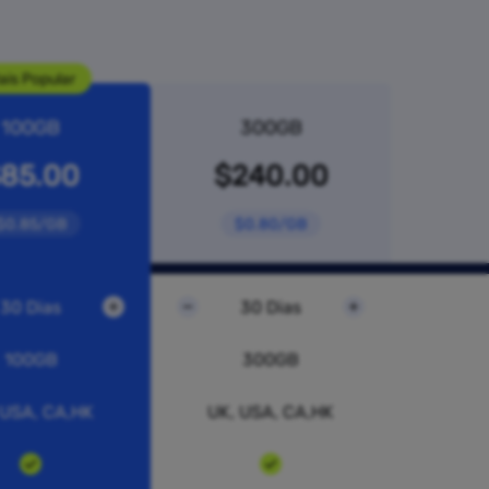
ais Popular
100GB
300GB
85.00
$240.00
$0.85/GB
$0.80/GB
30 Dias
30 Dias
100GB
300GB
 USA, CA,HK
UK, USA, CA,HK