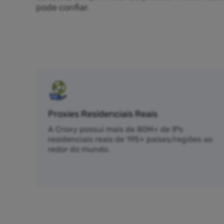
pode confiar.
Proxies Residenciais Reais
A Croxy possui mais de 80M+ de IPs
residenciais reais de 195+ países/regiões ao
redor do mundo.