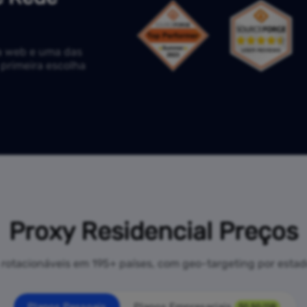
a web e uma das
 primeira escolha
Proxy Residencial Preços
 rotacionáveis em 195+ países, com geo-targeting por estado