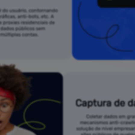
al do usuário, contornando
áficas, anti-bots, etc. A
 proxies residenciais de
e dados públicos sem
múltiplas contas.
Captura de d
Coletar dados em gran
mecanismos anti-crawli
solução de nível empresari
sites públicos de qual