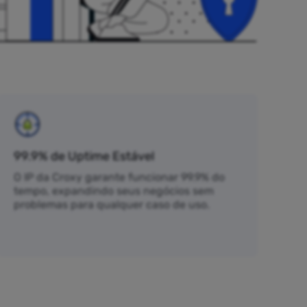
99.9% de Uptime Estável
O IP da Croxy garante funcionar 99.9% do
tempo, expandindo seus negócios sem
problemas para qualquer caso de uso.