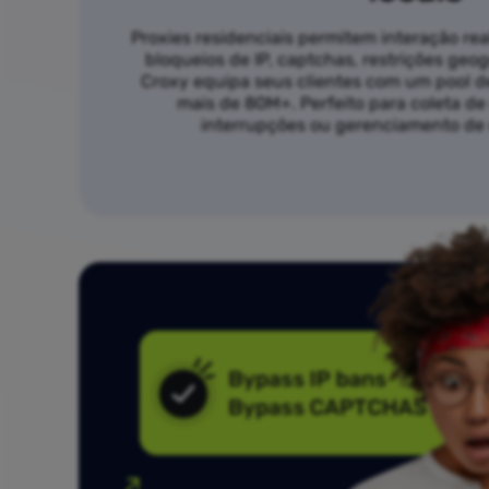
Proxies residenciais permitem interação re
bloqueios de IP, captchas, restrições geogr
Croxy equipa seus clientes com um pool de
mais de 80M+. Perfeito para coleta d
interrupções ou gerenciamento de 