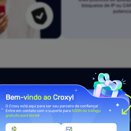
bloqueios de IP ou C
potenci
Bem-vindo ao Croxy!
ssas
O Croxy está aqui para ser seu parceiro de confiança!
Entre em contato com o suporte para
500M de tráfego
jetos
gratuito para teste
!
cURL
Python
Node.j
tas e um painel