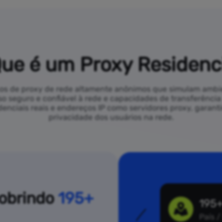
ue é um Proxy Residenc
iços de proxy de rede altamente anônimos que simulam ambien
o seguro e confiável à rede e capacidades de transferência 
denciais reais e endereços IP como servidores proxy, garan
privacidade dos usuários na rede.
cobrindo
195+
195
País /