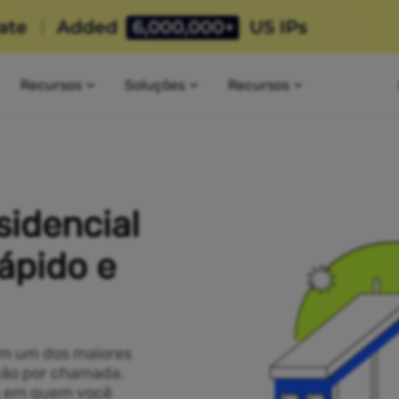
Recursos
Soluções
Recursos
sidencial
ápido e
om um dos maiores
ação por chamada.
is em quem você