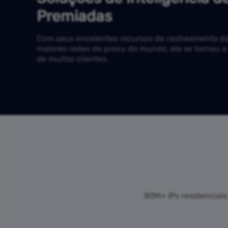
Premiadas
Com seus excelentes recursos de rastreamento d
maiores redes de proxy do mundo, ele se tornou a
de muitos clientes.
80M+ IPs residenciais