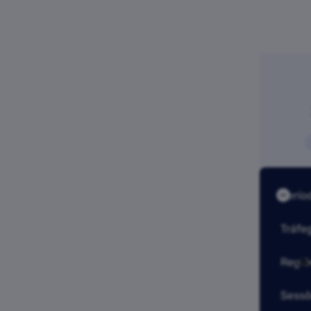
Perío
Tráfe
Regiõ
UK
Sessõ