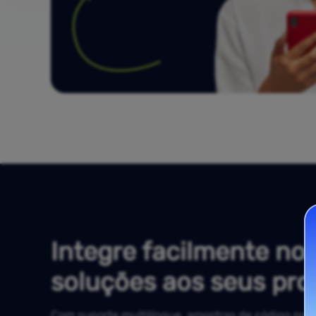
Integre facilmente no
soluções aos seus pro
Com suporte multilíngue, amostras de código pron