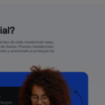
ial?
tes de rede residencial reais,
de dados. Proxies residenciais
tindo o anonimato e proteção da
+
 Região