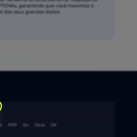
APTCHAs, garantindo que você maximize o
al dos seus grandes dados.
s
PHP
Go
Java
C#