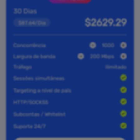
30 Dias
$2629.29
$87.64/Dia
Concorrência
1000
Largura de banda
200 Mbps
Tráfego
Ilimitado
Sessões simultâneas
Targeting a nível de país
HTTP/SOCKS5
Subcontas / Whitelist
Suporte 24/7