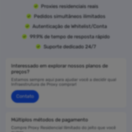
Proxies residenciais reais
Pedidos simultâneos ilimitados
Autenticação de Whitelist/Conta
99.9% de tempo de resposta rápido
Suporte dedicado 24/7
Interessado em explorar nossos planos de
preços?
Estamos sempre aqui para ajudar você a decidir qual
Infraestrutura de Proxy comprar!
Contato
Múltiplos métodos de pagamento
Compre Proxy Residencial Ilimitado do jeito que você