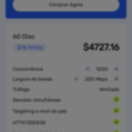
Comprar Agora
60 Dias
$4727.16
$78.79/Dia
Concorrência
1000
Largura de banda
200 Mbps
Tráfego
Ilimitado
Sessões simultâneas
Targeting a nível de país
HTTP/SOCKS5