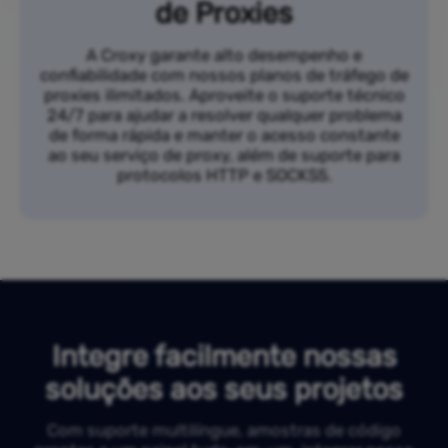
de Proxies
A Croxy garante alto desempenho e
confiabilidade com nossos planos de tráfego de
proxies ilimitados. Aproveite o suporte técnico
24/7 para ajudar a resolver qualquer problema
de forma rápida e manter o acesso constante
ao seu serviço de proxy, além de suporte para
protocolos HTTP e SOCKS5.
Integre facilmente nossas
soluções aos seus projetos
Com suporte multilíngue, amostras de código