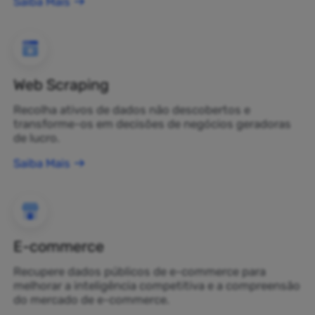
Saiba Mais
Web Scraping
Recolha ativos de dados não descobertos e
transforme-os em decisões de negócios geradoras
de lucro.
Saiba Mais
E-commerce
Recupere dados públicos de e-commerce para
melhorar a inteligência competitiva e a compreensão
do mercado de e-commerce.