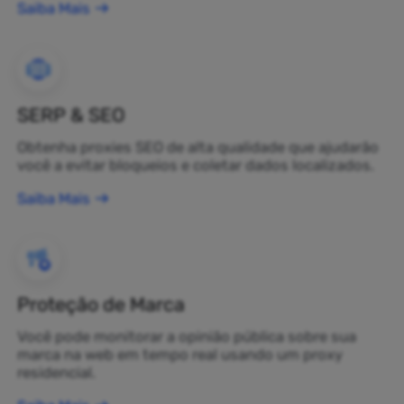
Saiba Mais
SERP & SEO
Obtenha proxies SEO de alta qualidade que ajudarão
você a evitar bloqueios e coletar dados localizados.
Saiba Mais
Proteção de Marca
Você pode monitorar a opinião pública sobre sua
marca na web em tempo real usando um proxy
residencial.