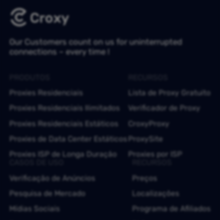
Our Customers count on us for uninterrupted
connections – every time !
PRODUTOS
RECURSOS
Proxies Residenciais
Lista de Proxy Gratuito
Proxies Residenciais Ilimitados
Verificador de Proxy
Proxies Residenciais Estáticos
CroxyProxy
Proxies de Data Center Estáticos
ProxySite
Proxies ISP de Longa Duração
Proxies por ISP
CASOS DE USO
RECURSOS
Verificação de Anúncios
Preços
Pesquisa de Mercado
Localizações
Mídias Sociais
Programa de Afiliados