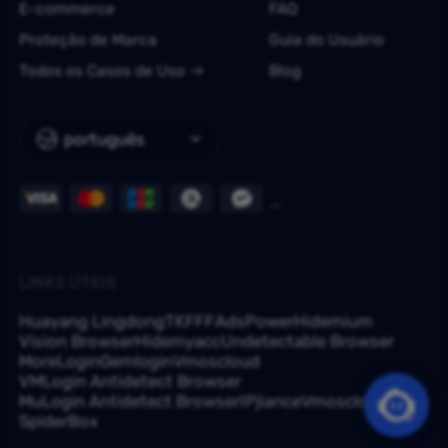
E-commerce
FAQ
Proteção de Marca
Guia do Usuário
Todos os Casos de Uso
Blog
português
LINKS ÚTEIS
Huayang Lingdong
TKFFF
AdsPower
Hidemium
Vision Browser
Hidemyacc
Undetectable Browser
MoreLogin
Gemlogin
Vmoscloud
VMLogin Antidetect Browser
MuLogin Antidetect Browser
IPjiance
Vmoscloud
SpiderBox