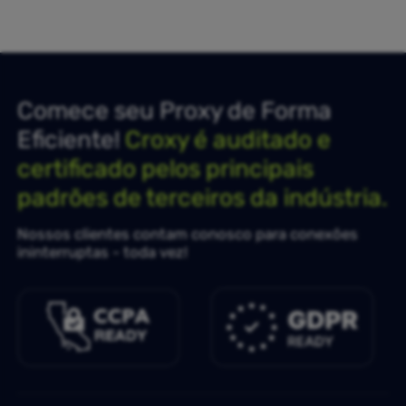
Comece seu Proxy de Forma
Eficiente!
Croxy é auditado e
certificado pelos principais
padrões de terceiros da indústria.
Nossos clientes contam conosco para conexões
ininterruptas - toda vez!