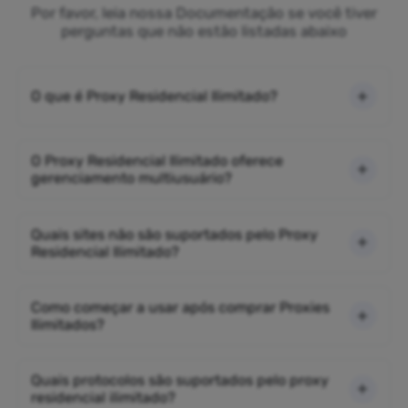
Por favor, leia nossa Documentação se você tiver
perguntas que não estão listadas abaixo
O que é Proxy Residencial Ilimitado?
O Proxy Residencial Ilimitado oferece
gerenciamento multiusuário?
Quais sites não são suportados pelo Proxy
Residencial Ilimitado?
Como começar a usar após comprar Proxies
Ilimitados?
Quais protocolos são suportados pelo proxy
residencial ilimitado?