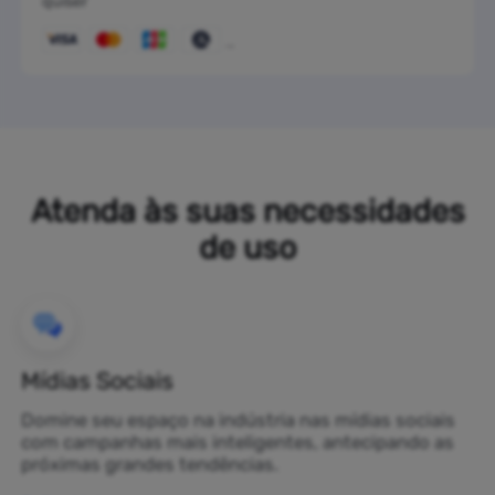
quiser
Atenda às suas necessidades
de uso
Mídias Sociais
Domine seu espaço na indústria nas mídias sociais
com campanhas mais inteligentes, antecipando as
próximas grandes tendências.