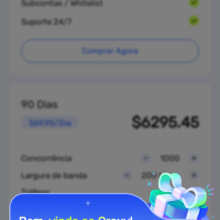
Subcontas / Whitelist
Suporte 24/7
Comprar Agora
90 Dias
$6295.45
$69.95/Dia
Concorrência
1000
Largura de banda
200 Mbps
Tráfego
Ilimitado
Sessões simultâneas