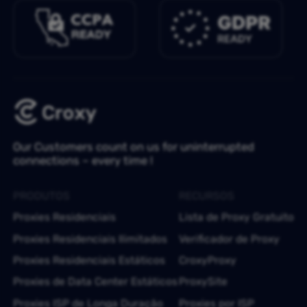
Our Customers count on us for uninterrupted
connections – every time !
PRODUTOS
RECURSOS
Proxies Residenciais
Lista de Proxy Gratuito
Proxies Residenciais Ilimitados
Verificador de Proxy
Proxies Residenciais Estáticos
CroxyProxy
Proxies de Data Center Estáticos
ProxySite
Proxies ISP de Longa Duração
Proxies por ISP