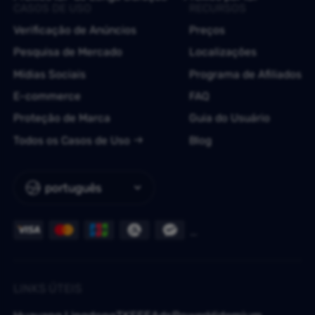
CASOS DE USO
RECURSOS
Verificação de Anúncios
Preços
Pesquisa de Mercado
Localizações
Mídias Sociais
Programa de Afiliados
E-commerce
FAQ
Proteção de Marca
Guia do Usuário
Todos os Casos de Uso
Blog
português
LINKS ÚTEIS