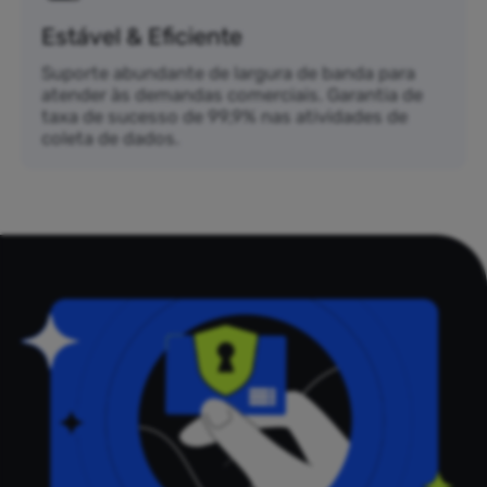
Estável & Eficiente
Suporte abundante de largura de banda para
atender às demandas comerciais. Garantia de
taxa de sucesso de 99,9% nas atividades de
coleta de dados.