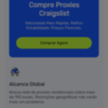
Compre Proxies
Craigslist
Velocidade Mais Rápida. Melhor
Estabilidade. Preços Flexíveis.
Comprar Agora
Alcance Global
Nossa rede de proxies residenciais cobre mais
de 195 locais. Restrições geográficas não serão
mais um problema.