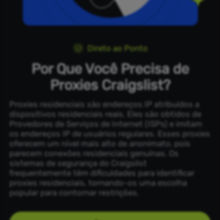
Direto ao Ponto
Por Que Você Precisa de
Proxies Craigslist?
Proxies residenciais são endereços IP atribuídos a
dispositivos residenciais reais. Eles são obtidos de
Provedores de Serviços de Internet (ISPs) e imitam
os endereços IP de usuários regulares. Esses proxies
oferecem um nível mais alto de anonimato, pois
parecem conexões residenciais genuínas. Os
sistemas de segurança do Craigslist
frequentemente têm dificuldades para identificar
proxies residenciais, tornando-os uma escolha
popular para contornar restrições.