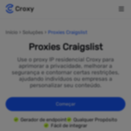
Início
Soluções
Proxies Craigslist
Proxies Craigslist
Use o proxy IP residencial Croxy para
aprimorar a privacidade, melhorar a
segurança e contornar certas restrições,
ajudando indivíduos ou empresas a
personalizar seu conteúdo.
Começar
Gerador de endpoint
Qualquer Propósito
Fácil de integrar