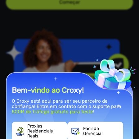
Começar
Bem-vindo ao Croxy!
O Croxy está aqui para ser seu parceiro de
confiança! Entre em contato com o suporte para
500M de tráfego gratuito para teste
!
Ferramentas Poderosas
Proxies
Fácil de
Residenciais
Benefícios de Usar Proxies
Gerenciar
Reais