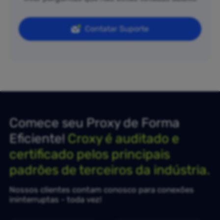
Contatar Suporte
Comece seu Proxy de Forma
Eficiente!
Croxy é auditado e
certificado pelos principais
padrões de terceiros da indústria.
Nossos clientes contam conosco para conexões
ininterruptas - toda vez!