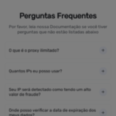
Perguntas Frequentes
Por favor, leia nossa Documentação se você tiver
perguntas que não estão listadas abaixo
O que é o proxy ilimitado?
Quantos IPs eu posso usar?
Seu IP será detectado como tendo um alto
valor de fraude?
Onde posso verificar a data de expiração dos
meus dados?