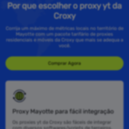
Por que escolher o proxy yt da
Croxy
Corrija um máximo de métricas locais no território de
Mayotte com um pacote tarifário de proxies
residenciais e móveis da Croxy que mais se adequa a
você.
Comprar Agora
Proxy Mayotte para fácil integração
Os proxies yt da Croxy são fáceis de integrar
com diversos softwares/scripts de terceiros,