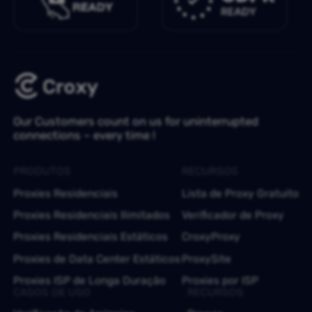
Our Customers count on us for uninterrupted
connections – every time !
PRODUTOS
RECURSOS
Proxies Residenciais
Lista de Proxy Gratuito
Proxies Residenciais Ilimitados
Verificador de Proxy
Proxies Residenciais Estáticos
CroxyProxy
Proxies de Data Center Estáticos
ProxySite
Proxies ISP de Longa Duração
Proxies por ISP
CASOS DE USO
RECURSOS