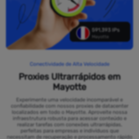
591,393 IPs
Mayotte
Conectividade de Alta Velocidade
Proxies Ultrarrápidos em
Mayotte
Experimente uma velocidade incomparável e
confiabilidade com nossos proxies de datacenter
localizados em todo o Mayotte. Aproveite nossa
infraestrutura robusta para acessar conteúdo e
realizar tarefas com conexões ultrarrápidas,
perfeitas para empresas e indivíduos que
necessitam de recuperação e processamento rápido