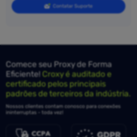
Contatar Suporte
Comece seu Proxy de Forma
Eficiente!
Croxy é auditado e
certificado pelos principais
padrões de terceiros da indústria.
Nossos clientes contam conosco para conexões
ininterruptas - toda vez!