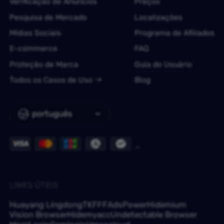
Verificação de Anúncios
Preços
Pesquisa de Mercado
Localizações
Mídias Sociais
Programa de Afiliados
E-commerce
FAQ
Proteção de Marca
Guia do Usuário
Todos os Casos de Uso
Blog
português
LINKS ÚTEIS
Huayang Lingdong
TKFFF
AdsPower
Hidemium
Vision Browser
Hidemyacc
Undetectable Browser