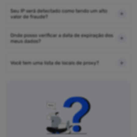
Seu IP será detectado como tendo um alto
valor de fraude?
Onde posso verificar a data de expiração dos
meus dados?
Você tem uma lista de locais de proxy?