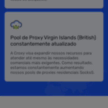
Pool de Proxy Virgin Islands (British)
constantemente atualizado
A Croxy visa expandir nossos recursos para
atender até mesmo às necessidades
comerciais mais exigentes. Como resultado,
estamos constantemente aumentando
nossos pools de proxies residenciais Socks5.