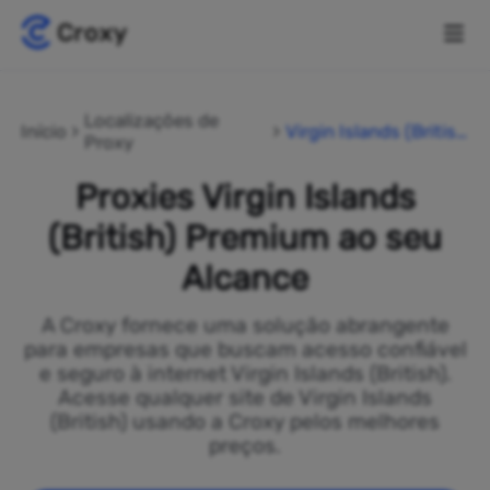
Localizações de
Início
Virgin Islands (Britis
Proxy
h)
Proxies Virgin Islands
(British) Premium ao seu
Alcance
A Croxy fornece uma solução abrangente
para empresas que buscam acesso confiável
e seguro à internet Virgin Islands (British).
Acesse qualquer site de Virgin Islands
(British) usando a Croxy pelos melhores
preços.