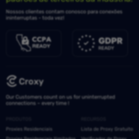
Nossos clientes contam conosco para conexões
ininterruptas - toda vez!
Our Customers count on us for uninterrupted
connections – every time !
PRODUTOS
RECURSOS
Proxies Residenciais
Lista de Proxy Gratuito
Proxies Residenciais Ilimitados
Verificador de Proxy