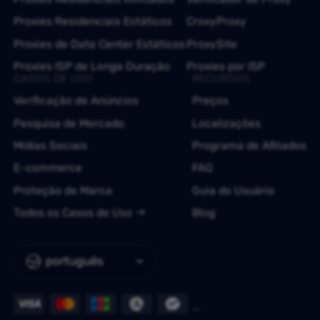
Proxies Residenciais Estáticos
CroxyProxy
Proxies de Data Center Estáticos
ProxySite
Proxies ISP de Longa Duração
Proxies por ISP
CASOS DE USO
RECURSOS
Verificação de Anúncios
Preços
Pesquisa de Mercado
Localizações
Mídias Sociais
Programa de Afiliados
E-commerce
FAQ
Proteção de Marca
Guia do Usuário
Todos os Casos de Uso
Blog
português