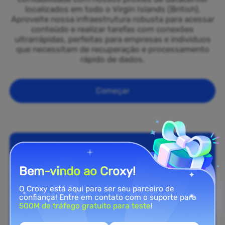
localizados em todo o Virgin Islands (British).
Aproveite nossa infraestrutura robusta para acessar
conteúdo e realizar tarefas com conexões
ultrarrápidas, perfeitas para empresas e indivíduos
que necessitam de recuperação e processamento
rápido de dados.
Começar
Bem-vindo ao Croxy!
O Croxy está aqui para ser seu parceiro de
confiança! Entre em contato com o suporte para
500M de tráfego gratuito para teste
!