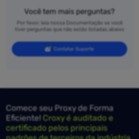
Você tem mais perguntas?
Por favor, leia nossa Documentação se você
tiver perguntas que não estão listadas abaixo
Contatar Suporte
Comece seu Proxy de Forma
Eficiente!
Croxy é auditado e
certificado pelos principais
padrões de terceiros da indústria.