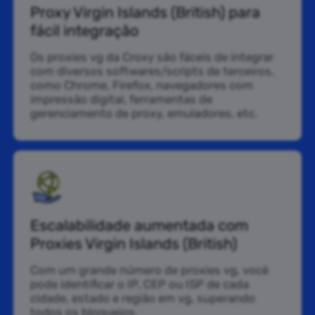
Proxy Virgin Islands (British) para
fácil integração
Os proxies vg da Croxy são fáceis de integrar
com diversos softwares/scripts de terceiros,
como Chrome, Firefox, navegadores com
impressão digital, ferramentas de
gerenciamento de proxy, emuladores, etc.
Escalabilidade aumentada com
Proxies Virgin Islands (British)
Com um grande número de proxies vg, você
pode identificar o IP, CEP ou ISP de cada
cidade, estado e região em vg, superando
todos os bloqueios.