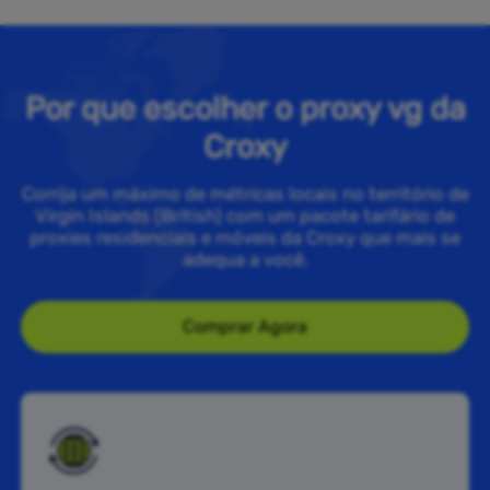
Por que escolher o proxy vg da
Croxy
Corrija um máximo de métricas locais no território de
Virgin Islands (British) com um pacote tarifário de
proxies residenciais e móveis da Croxy que mais se
adequa a você.
Comprar Agora