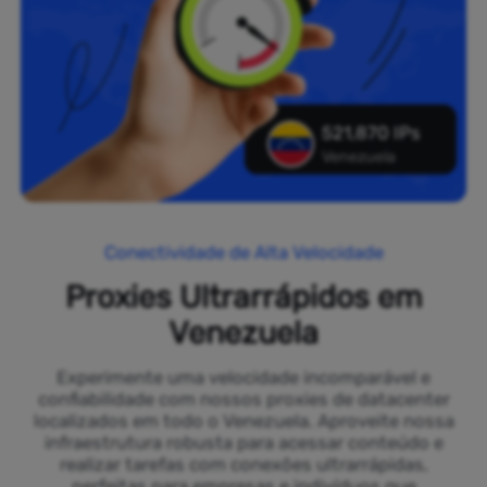
521,870 IPs
Venezuela
Conectividade de Alta Velocidade
Proxies Ultrarrápidos em
Venezuela
Experimente uma velocidade incomparável e
confiabilidade com nossos proxies de datacenter
localizados em todo o Venezuela. Aproveite nossa
infraestrutura robusta para acessar conteúdo e
realizar tarefas com conexões ultrarrápidas,
perfeitas para empresas e indivíduos que