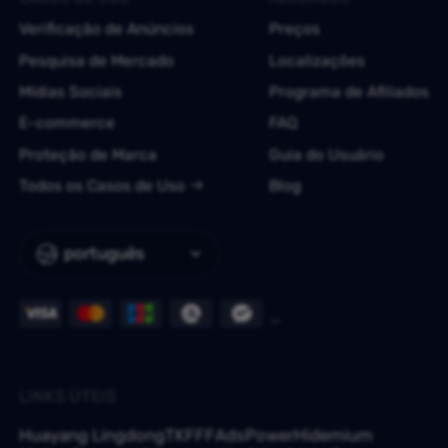
Verificação de Anúncios
Preços
Pesquisa de Mercado
Localizações
Mídias Sociais
Programa de Afiliados
E-commerce
FAQ
Proteção de Marca
Guia do Usuário
Todos os Casos de Uso
Blog
português
LINKS ÚTEIS
Huayang Lingdong
TKFFF
AdsPower
Hidemium