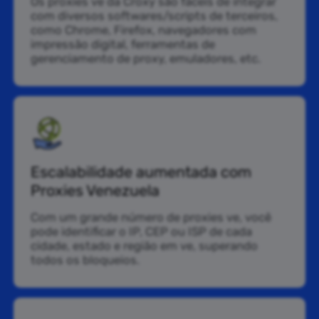
Os proxies ve da Croxy são fáceis de integrar
com diversos softwares/scripts de terceiros,
como Chrome, Firefox, navegadores com
impressão digital, ferramentas de
gerenciamento de proxy, emuladores, etc.
Escalabilidade aumentada com
Proxies Venezuela
Com um grande número de proxies ve, você
pode identificar o IP, CEP ou ISP de cada
cidade, estado e região em ve, superando
todos os bloqueios.