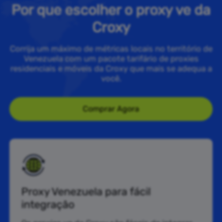
Por que escolher o proxy ve da
Croxy
Corrija um máximo de métricas locais no território de
Venezuela com um pacote tarifário de proxies
residenciais e móveis da Croxy que mais se adequa a
você.
Comprar Agora
Proxy Venezuela para fácil
integração