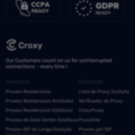
Our Customers count on us for uninterrupted
connections – every time !
PRODUTOS
RECURSOS
Proxies Residenciais
Lista de Proxy Gratuito
Proxies Residenciais Ilimitados
Verificador de Proxy
Proxies Residenciais Estáticos
CroxyProxy
Proxies de Data Center Estáticos
ProxySite
Proxies ISP de Longa Duração
Proxies por ISP
CASOS DE USO
RECURSOS