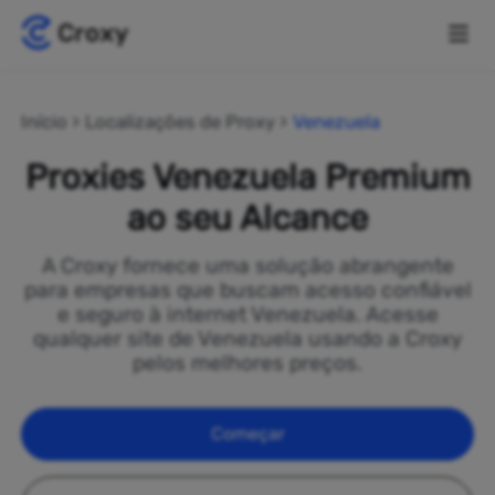
Início
Localizações de Proxy
Venezuela
Proxies Venezuela Premium
ao seu Alcance
A Croxy fornece uma solução abrangente
para empresas que buscam acesso confiável
e seguro à internet Venezuela. Acesse
qualquer site de Venezuela usando a Croxy
pelos melhores preços.
Começar