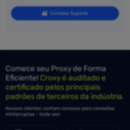
Contatar Suporte
Comece seu Proxy de Forma
Eficiente!
Croxy é auditado e
certificado pelos principais
padrões de terceiros da indústria.
Nossos clientes contam conosco para conexões
ininterruptas - toda vez!