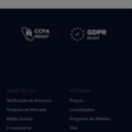
CASOS DE USO
RECURSOS
Verificação de Anúncios
Preços
Pesquisa de Mercado
Localizações
Mídias Sociais
Programa de Afiliados
E-commerce
FAQ