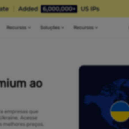
Recursos
Soluções
Recursos
emium ao
ra empresas que
 Ukraine. Acesse
os melhores preços.