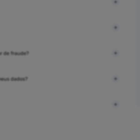
r de fraude?
 meus dados?