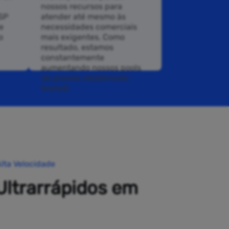
nossos recursos para
ISP
atender até mesmo às
e
necessidades comerciais
o
mais exigentes. Como
resultado, estamos
constantemente
aumentando nossos pools
de proxies residenciais
Socks5.
lta Velocidade
Ultrarrápidos em