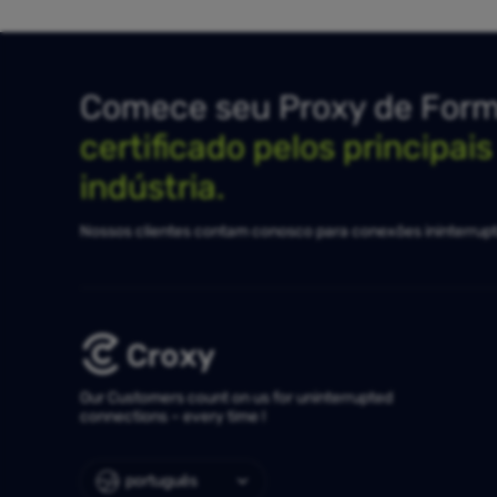
Comece seu Proxy de Forma
certificado pelos principai
indústria.
Nossos clientes contam conosco para conexões ininterrupt
Our Customers count on us for uninterrupted
connections – every time !
português