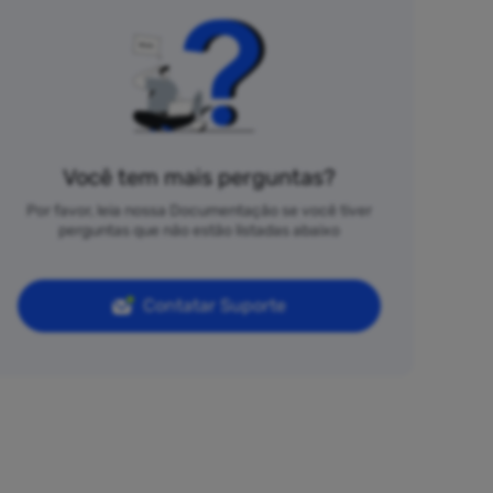
Você tem mais perguntas?
Por favor, leia nossa Documentação se você tiver
perguntas que não estão listadas abaixo
Contatar Suporte