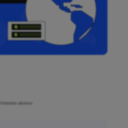
s
listadas abaixo