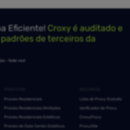
 Eficiente!
Croxy é auditado e
s padrões de terceiros da
as - toda vez!
PRODUTOS
RECURSOS
Proxies Residenciais
Lista de Proxy Gratuito
Proxies Residenciais Ilimitados
Verificador de Proxy
Proxies Residenciais Estáticos
CroxyProxy
Proxies de Data Center Estáticos
ProxySite