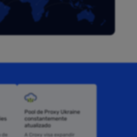
Pool de Proxy Ukraine
ies
constantemente
atualizado
 de
A Croxy visa expandir