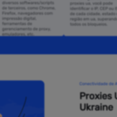
diversos softwares/scripts
proxies ua, você pode
de terceiros, como Chrome,
identificar o IP, CEP ou 
Firefox, navegadores com
de cada cidade, estado 
impressão digital,
região em ua, superand
ferramentas de
todos os bloqueios.
gerenciamento de proxy,
emuladores, etc.
Conectividade de A
Proxies 
Ukraine