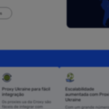
es
Proxy Ukraine para fácil
Escalabilidade
integração
aumentada com Prox
Ukraine
Os proxies ua da Croxy são
fáceis de integrar com
Com um grande número