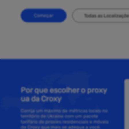
Começar
Todas as Localizaçõ
Por que escolher o proxy
ua da Croxy
Corrija um máximo de métricas locais no
território de Ukraine com um pacote
tarifário de proxies residenciais e móveis
da Croxy que mais se adequa a você.