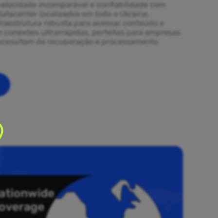
elocidade incomparável e confiabilidade com
datacenter localizados em todo o Ukraine.
fraestrutura robusta para acessar conteúdo e
m conexões ultrarrápidas, perfeitas para empresas
necessitam de recuperação e processamento