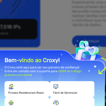
Experimente uma v
nossos proxies de 
Aproveite nossa in
realizar tarefas co
e indivíduos que 
rápido de dados.
7,518 IPs
raine
Começar
Bem-vindo ao Croxy!
O Croxy está aqui para ser seu parceiro de confiança!
Entre em contato com o suporte para
500M de tráfego
gratuito para teste
!
ies
ne
Proxies Residenciais Reais
Fácil de Gerenciar