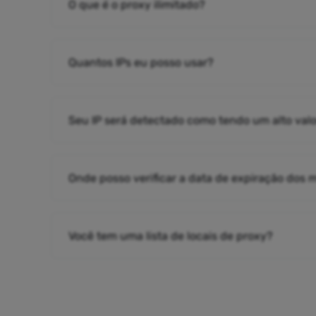
O que é o proxy ilimitado?
Quantos IPs eu posso usar?
Seu IP será detectado como tendo um alto valo
Onde posso verificar a data de expiração dos
Você tem uma lista de locais de proxy?