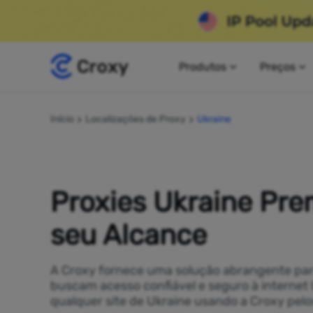
Produtos
Preços
Início
Localizações de Proxy
Ukraine
Proxies Ukraine Pr
seu Alcance
A Croxy fornece uma solução abrangente pa
buscam acesso confiável e seguro à internet
qualquer site de Ukraine usando a Croxy pel