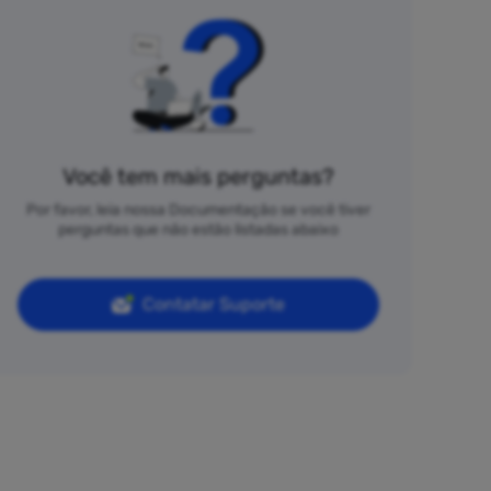
Você tem mais perguntas?
Por favor, leia nossa Documentação se você tiver
perguntas que não estão listadas abaixo
Contatar Suporte