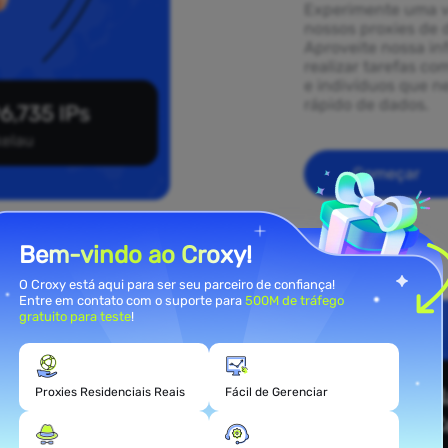
Experimente uma v
nossos proxies de 
Aproveite nossa in
realizar tarefas co
e indivíduos que 
rápido de dados.
6,735 IPs
kelau
Começar
Bem-vindo ao Croxy!
O Croxy está aqui para ser seu parceiro de confiança!
Entre em contato com o suporte para
500M de tráfego
gratuito para teste
!
ies
au
Proxies Residenciais Reais
Fácil de Gerenciar