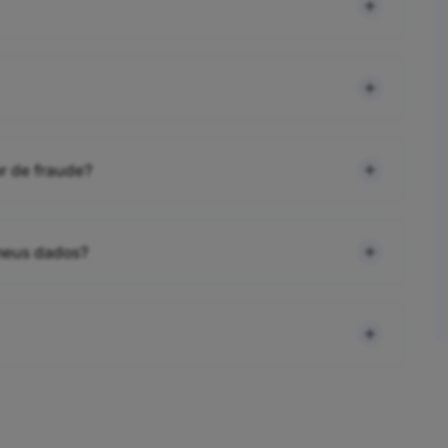
r de fraude?
 meus dados?