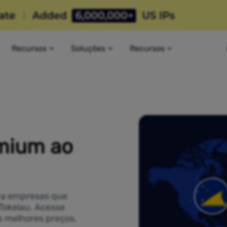
Recursos
Soluções
Recursos
emium ao
ra empresas que
Tokelau. Acesse
s melhores preços.