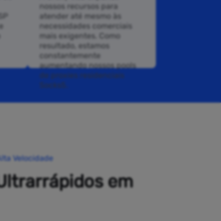
nossos recursos para
ISP
atender até mesmo às
e
necessidades comerciais
o
mais exigentes. Como
resultado, estamos
constantemente
aumentando nossos pools
de proxies residenciais
Socks5.
lta Velocidade
Ultrarrápidos em