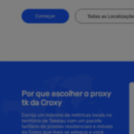
Começar
Todas as Localizaçõ
Por que escolher o proxy
tk da Croxy
Corrija um máximo de métricas locais no
território de Tokelau com um pacote
tarifário de proxies residenciais e móveis
da Croxy que mais se adequa a você.