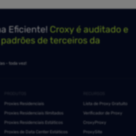
 Eficiente!
Croxy é auditado e
s padrões de terceiros da
as - toda vez!
PRODUTOS
RECURSOS
Proxies Residenciais
Lista de Proxy Gratuito
Proxies Residenciais Ilimitados
Verificador de Proxy
Proxies Residenciais Estáticos
CroxyProxy
Proxies de Data Center Estáticos
ProxySite