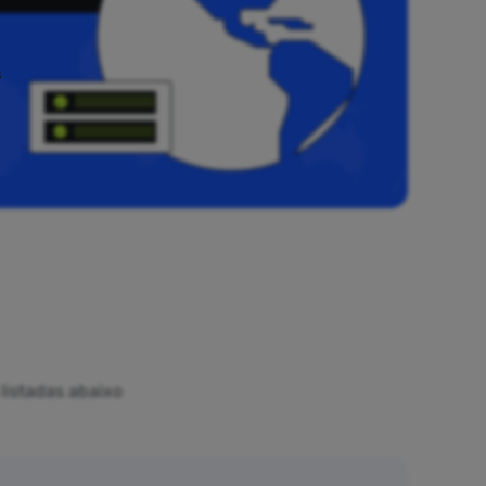
s
listadas abaixo