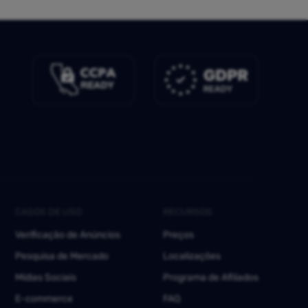
CASOS DE USO
RECURSOS
Verificação de Anúncios
Preços
Pesquisa de Mercado
Localizações
Mídias Sociais
Programa de Afiliados
E-commerce
FAQ