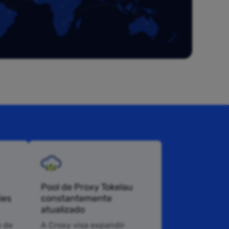
Pool de Proxy Tokelau
ies
constantemente
atualizado
 de
A Croxy visa expandir