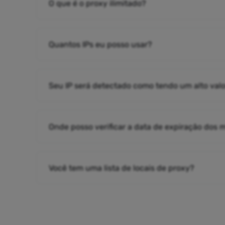
O que é o proxy ilimitado?
Quantos IPs eu posso usar?
Seu IP será detectado como tendo um alto valo
Onde posso verificar a data de expiração dos
Você tem uma lista de locais de proxy?