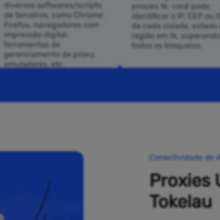
diversos softwares/scripts
proxies tk, você pode
de terceiros, como Chrome,
identificar o IP, CEP ou 
Firefox, navegadores com
de cada cidade, estado 
impressão digital,
região em tk, superand
ferramentas de
todos os bloqueios.
gerenciamento de proxy,
emuladores, etc.
Conectividade de A
Proxies 
Tokelau