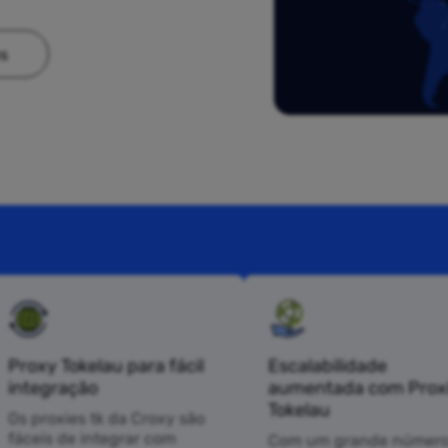
es
Proxy Tokelau para fácil
Escalabilidade
integração
aumentada com Prox
Tokelau
Os proxies tk da Croxy são
fáceis de integrar com
Com um grande número