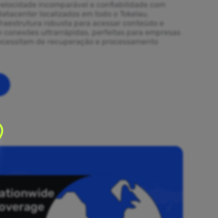
elocidade incomparável e confiabilidade com
datacenter localizados em todo o Tokelau.
fraestrutura robusta para acessar conteúdo e
m conexões ultrarrápidas, perfeitas para empresas
necessitam de recuperação e processamento