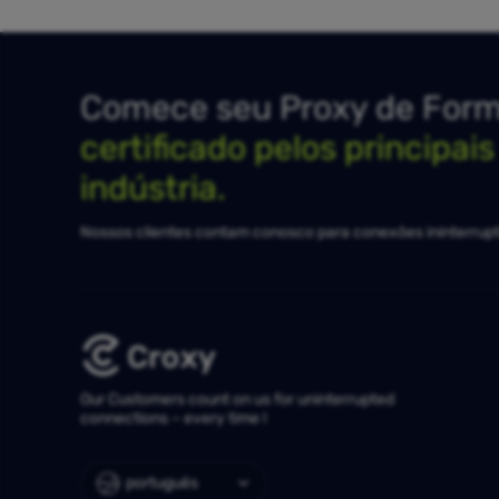
Comece seu Proxy de Forma
certificado pelos principai
indústria.
Nossos clientes contam conosco para conexões ininterrupt
Our Customers count on us for uninterrupted
connections – every time !
português