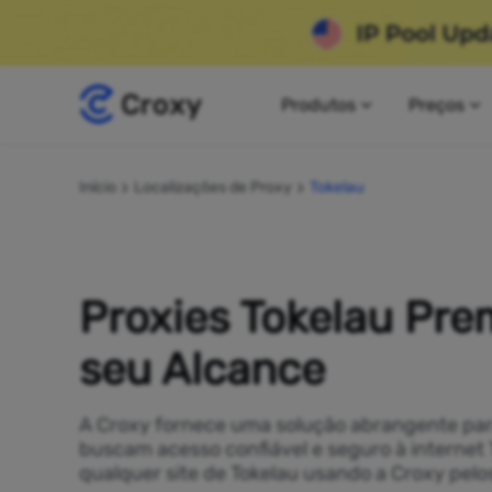
Produtos
Preços
Início
Localizações de Proxy
Tokelau
Proxies Tokelau Pr
seu Alcance
A Croxy fornece uma solução abrangente pa
buscam acesso confiável e seguro à internet 
qualquer site de Tokelau usando a Croxy pelo