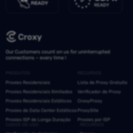
Our Customers count on us for uninterrupted
connections – every time !
PRODUTOS
RECURSOS
Proxies Residenciais
Lista de Proxy Gratuito
Proxies Residenciais Ilimitados
Verificador de Proxy
Proxies Residenciais Estáticos
CroxyProxy
Proxies de Data Center Estáticos
ProxySite
Proxies ISP de Longa Duração
Proxies por ISP
CASOS DE USO
RECURSOS