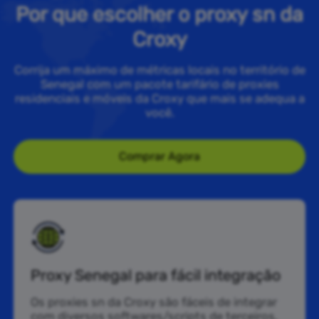
Por que escolher o proxy sn da
Croxy
Corrija um máximo de métricas locais no território de
Senegal com um pacote tarifário de proxies
residenciais e móveis da Croxy que mais se adequa a
você.
Comprar Agora
Proxy Senegal para fácil integração
Os proxies sn da Croxy são fáceis de integrar
com diversos softwares/scripts de terceiros,