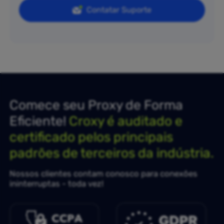
Contatar Suporte
Comece seu Proxy de Forma
Eficiente!
Croxy é auditado e
certificado pelos principais
padrões de terceiros da indústria.
Nossos clientes contam conosco para conexões
ininterruptas - toda vez!