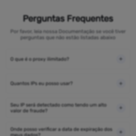
Perguntas Frequentes
Por favor, leia nossa Documentação se você tiver
perguntas que não estão listadas abaixo
O que é o proxy ilimitado?
Quantos IPs eu posso usar?
Seu IP será detectado como tendo um alto
valor de fraude?
Onde posso verificar a data de expiração dos
meus dados?