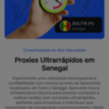
363,778 IPs
Senegal
Conectividade de Alta Velocidade
Proxies Ultrarrápidos em
Senegal
Experimente uma velocidade incomparável e
confiabilidade com nossos proxies de datacenter
localizados em todo o Senegal. Aproveite nossa
infraestrutura robusta para acessar conteúdo e
realizar tarefas com conexões ultrarrápidas,
perfeitas para empresas e indivíduos que
necessitam de recuperação e processamento rápido