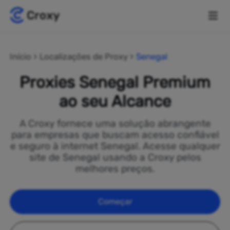
Início
Localizações de Proxy
Senegal
Proxies Senegal Premium
ao seu Alcance
A Croxy fornece uma solução abrangente
para empresas que buscam acesso confiável
e seguro à internet Senegal. Acesse qualquer
site de Senegal usando a Croxy pelos
melhores preços.
Começar