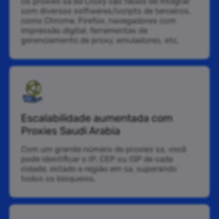
Os proxies sa da Croxy são fáceis de integrar
com diversos softwares/scripts de terceiros,
como Chrome, Firefox, navegadores com
impressão digital, ferramentas de
gerenciamento de proxy, emuladores, etc.
Escalabilidade aumentada com
Proxies Saudi Arabia
Com um grande número de proxies sa, você
pode identificar o IP, CEP ou ISP de cada
cidade, estado e região em sa, superando
todos os bloqueios.