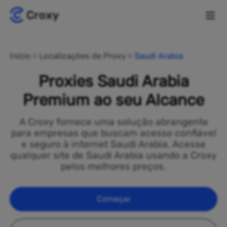
Início
Localizações de Proxy
Saudi Arabia
Proxies Saudi Arabia
Premium ao seu Alcance
A Croxy fornece uma solução abrangente
para empresas que buscam acesso confiável
e seguro à internet Saudi Arabia. Acesse
qualquer site de Saudi Arabia usando a Croxy
pelos melhores preços.
Começar