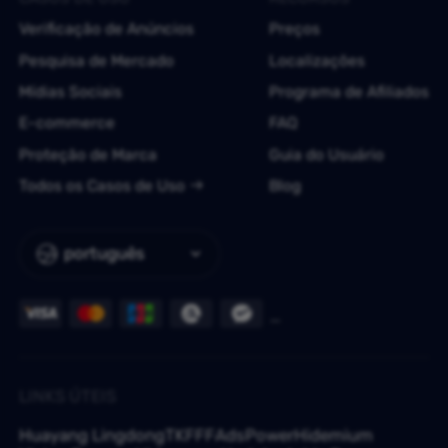
Verificação de Anúncios
Preços
Pesquisa de Mercado
Localizações
Mídias Sociais
Programa de Afiliados
E-commerce
FAQ
Proteção de Marca
Guia do Usuário
Todos os Casos de Uso
Blog
português
LINKS ÚTEIS
Huayang Lingdong
TKFFF
AdsPower
Hidemium