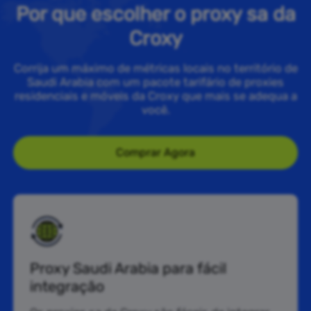
Por que escolher o proxy sa da
Croxy
Corrija um máximo de métricas locais no território de
Saudi Arabia com um pacote tarifário de proxies
residenciais e móveis da Croxy que mais se adequa a
você.
Comprar Agora
Proxy Saudi Arabia para fácil
integração