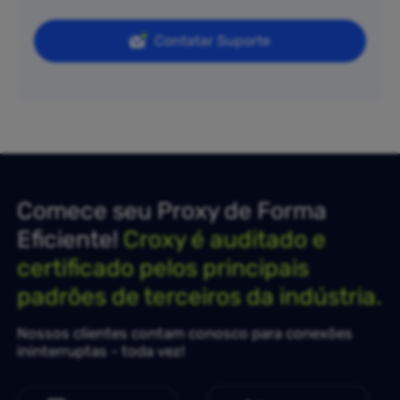
Contatar Suporte
Comece seu Proxy de Forma
Eficiente!
Croxy é auditado e
certificado pelos principais
padrões de terceiros da indústria.
Nossos clientes contam conosco para conexões
ininterruptas - toda vez!