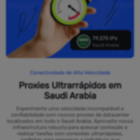
79,375 IPs
Saudi Arabia
Conectividade de Alta Velocidade
Proxies Ultrarrápidos em
Saudi Arabia
Experimente uma velocidade incomparável e
confiabilidade com nossos proxies de datacenter
localizados em todo o Saudi Arabia. Aproveite nossa
infraestrutura robusta para acessar conteúdo e
realizar tarefas com conexões ultrarrápidas,
perfeitas para empresas e indivíduos que