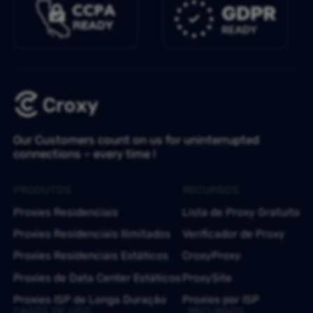
Our Customers count on us for uninterrupted
connections – every time !
PRODUTOS
RECURSOS
Proxies Residenciais
Lista de Proxy Gratuito
Proxies Residenciais Ilimitados
Verificador de Proxy
Proxies Residenciais Estáticos
CroxyProxy
Proxies de Data Center Estáticos
ProxySite
Proxies ISP de Longa Duração
Proxies por ISP
CASOS DE USO
RECURSOS