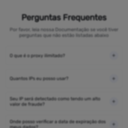
Perguntas Frequentes
Por favor, leia nossa Documentação se você tiver
perguntas que não estão listadas abaixo
O que é o proxy ilimitado?
Quantos IPs eu posso usar?
Seu IP será detectado como tendo um alto
valor de fraude?
Onde posso verificar a data de expiração dos
meus dados?