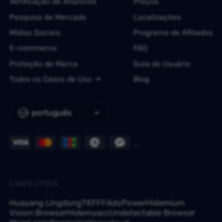
Verificação de Anúncios
Preços
Pesquisa de Mercado
Localizações
Mídias Sociais
Programa de Afiliados
E-commerce
FAQ
Proteção de Marca
Guia do Usuário
Todos os Casos de Uso
Blog
português
LINKS ÚTEIS
Huayang Lingdong
TKFFF
AdsPower
Hidemium
Vision Browser
Hidemyacc
Undetectable Browser