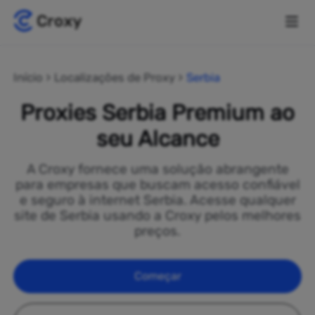
Início
Localizações de Proxy
Serbia
Proxies Serbia Premium ao
seu Alcance
A Croxy fornece uma solução abrangente
para empresas que buscam acesso confiável
e seguro à internet Serbia. Acesse qualquer
site de Serbia usando a Croxy pelos melhores
preços.
Começar