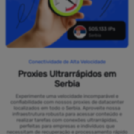
505,133 IPs
Serbia
Conectividade de Alta Velocidade
Proxies Ultrarrápidos em
Serbia
Experimente uma velocidade incomparável e
confiabilidade com nossos proxies de datacenter
localizados em todo o Serbia. Aproveite nossa
infraestrutura robusta para acessar conteúdo e
realizar tarefas com conexões ultrarrápidas,
perfeitas para empresas e indivíduos que
necessitam de recuperação e processamento rápido