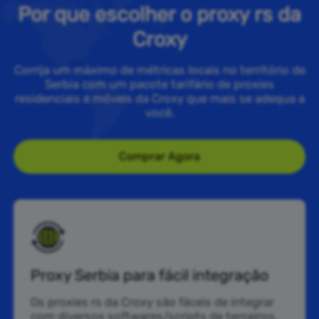
Por que escolher o proxy rs da
Croxy
Corrija um máximo de métricas locais no território de
Serbia com um pacote tarifário de proxies
residenciais e móveis da Croxy que mais se adequa a
você.
Comprar Agora
Proxy Serbia para fácil integração
Os proxies rs da Croxy são fáceis de integrar
com diversos softwares/scripts de terceiros,