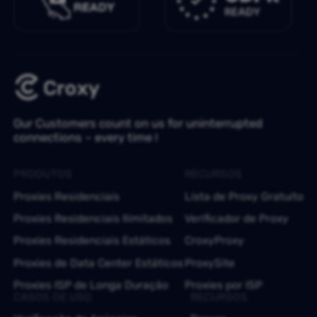
Our Customers count on us for uninterrupted
connections – every time !
PRODUTOS
RECURSOS
Proxies Residenciais
Lista de Proxy Gratuito
Proxies Residenciais Ilimitados
Verificador de Proxy
Proxies Residenciais Estáticos
CroxyProxy
Proxies de Data Center Estáticos
ProxySite
Proxies ISP de Longa Duração
Proxies por ISP
CASOS DE USO
RECURSOS