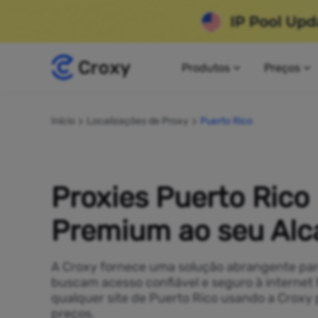
Produtos
Preços
Início
Localizações de Proxy
Puerto Rico
Proxies Puerto Rico
Premium ao seu Alc
A Croxy fornece uma solução abrangente pa
buscam acesso confiável e seguro à internet
qualquer site de Puerto Rico usando a Croxy
preços.