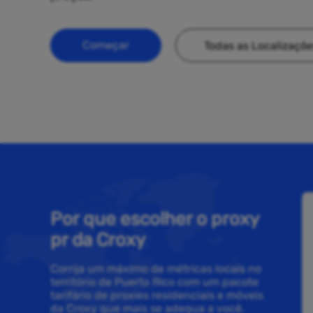
Começar
Todas as Localizaçõ
Por que escolher o proxy
pr da Croxy
Corrija um máximo de métricas locais no
território de Puerto Rico com um pacote
tarifário de proxies residenciais e móveis
da Croxy que mais se adequa a você.