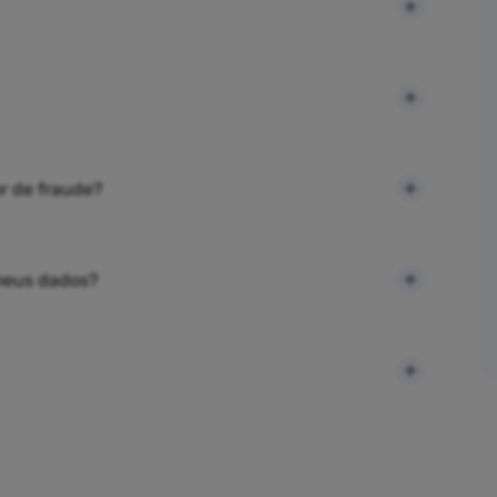
r de fraude?
 meus dados?