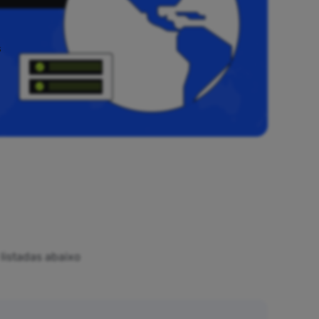
s
listadas abaixo