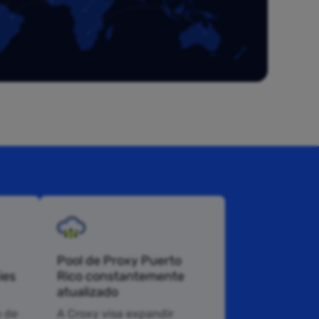
Pool de Proxy Puerto
ies
Rico constantemente
atualizado
 de
A Croxy visa expandir