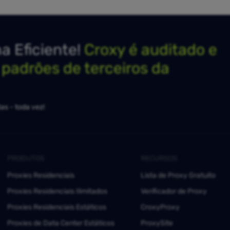
 Eficiente!
Croxy é auditado e
s padrões de terceiros da
as - toda vez!
PRODUTOS
RECURSOS
Proxies Residenciais
Lista de Proxy Gratuito
Proxies Residenciais Ilimitados
Verificador de Proxy
Proxies Residenciais Estáticos
CroxyProxy
Proxies de Data Center Estáticos
ProxySite