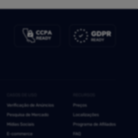
CASOS DE USO
RECURSOS
Verificação de Anúncios
Preços
Pesquisa de Mercado
Localizações
Mídias Sociais
Programa de Afiliados
E-commerce
FAQ