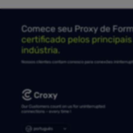
Comece seu Proxy de Forma
certificado pelos principai
indústria.
Nossos clientes contam conosco para conexões ininterrupt
Our Customers count on us for uninterrupted
connections – every time !
português