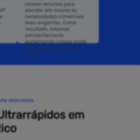
nossos recursos para
ISP
atender até mesmo às
e
necessidades comerciais
o
mais exigentes. Como
resultado, estamos
constantemente
aumentando nossos pools
de proxies residenciais
Socks5.
lta Velocidade
Ultrarrápidos em
ico