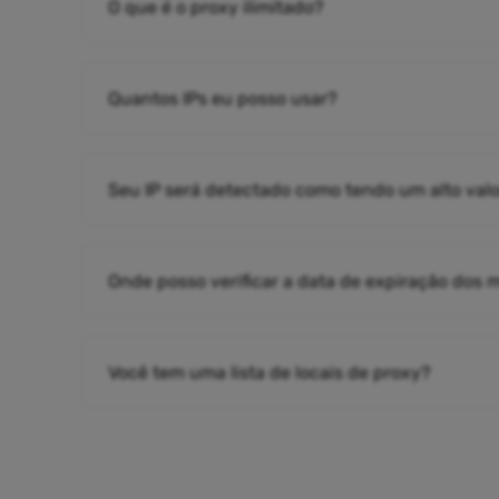
O que é o proxy ilimitado?
Quantos IPs eu posso usar?
Seu IP será detectado como tendo um alto valo
Onde posso verificar a data de expiração dos
Você tem uma lista de locais de proxy?