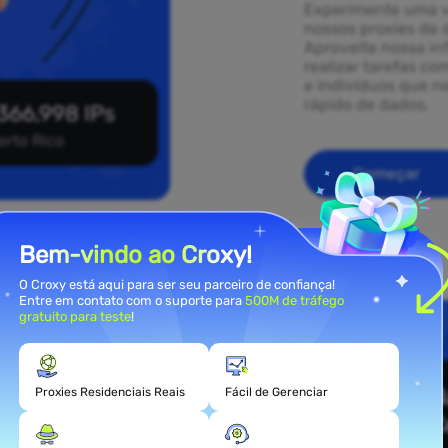
Experimente uma v
nossos proxies de 
Aproveite nossa in
realizar tarefas co
e indivíduos que 
rápido de dados.
366,998 IPs
erto Rico
Começar
Bem-vindo ao Croxy!
O Croxy está aqui para ser seu parceiro de confiança!
Entre em contato com o suporte para
500M de tráfego
gratuito para teste
!
ies
o Rico
Proxies Residenciais Reais
Fácil de Gerenciar