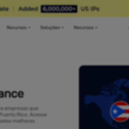
Recursos
Soluções
Recursos
ance
ra empresas que
 Puerto Rico. Acesse
 pelos melhores