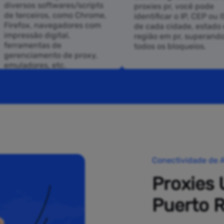
diversos softwares/scripts
proxies pr, você pode
de terceiros, como Chrome,
identificar o IP, CEP ou 
Firefox, navegadores com
de cada cidade, estado 
impressão digital,
região em pr, superand
ferramentas de
todos os bloqueios.
gerenciamento de proxy,
emuladores, etc.
Conectividade de A
Proxies 
Puerto R