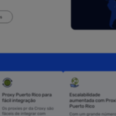
es
Proxy Puerto Rico para
Escalabilidade
fácil integração
aumentada com Prox
Puerto Rico
Os proxies pr da Croxy são
fáceis de integrar com
Com um grande número