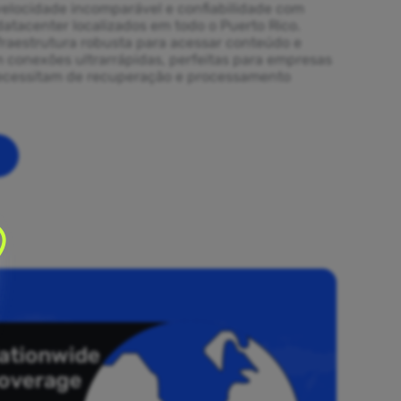
elocidade incomparável e confiabilidade com
datacenter localizados em todo o Puerto Rico.
fraestrutura robusta para acessar conteúdo e
m conexões ultrarrápidas, perfeitas para empresas
necessitam de recuperação e processamento