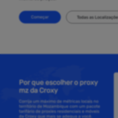
Começar
Todas as Localizaçõ
Por que escolher o proxy
mz da Croxy
Corrija um máximo de métricas locais no
território de Mozambique com um pacote
tarifário de proxies residenciais e móveis
da Croxy que mais se adequa a você.