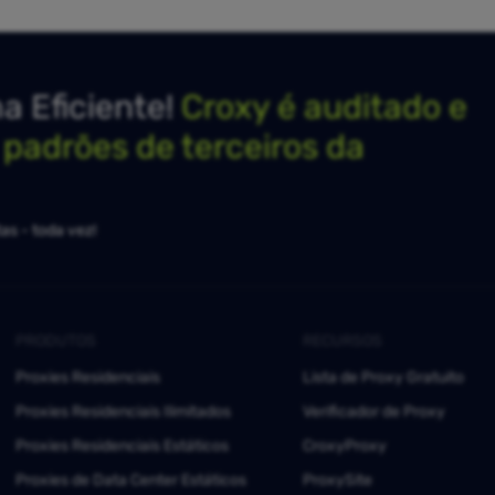
 Eficiente!
Croxy é auditado e
s padrões de terceiros da
as - toda vez!
PRODUTOS
RECURSOS
Proxies Residenciais
Lista de Proxy Gratuito
Proxies Residenciais Ilimitados
Verificador de Proxy
Proxies Residenciais Estáticos
CroxyProxy
Proxies de Data Center Estáticos
ProxySite