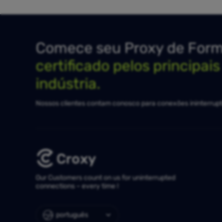
Comece seu Proxy de Forma
certificado pelos principai
indústria.
Nossos clientes contam conosco para conexões ininterrupt
Our Customers count on us for uninterrupted
connections – every time !
português