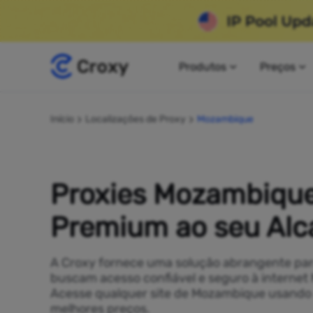
Produtos
Preços
Início
Localizações de Proxy
Mozambique
Proxies Mozambiqu
Premium ao seu Alc
A Croxy fornece uma solução abrangente pa
buscam acesso confiável e seguro à interne
Acesse qualquer site de Mozambique usando 
melhores preços.