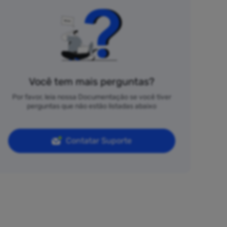
Você tem mais perguntas?
Por favor, leia nossa Documentação se você tiver
perguntas que não estão listadas abaixo
Contatar Suporte