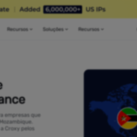
Recursos
Soluções
Recursos
e
ance
ra empresas que
t Mozambique.
a Croxy pelos