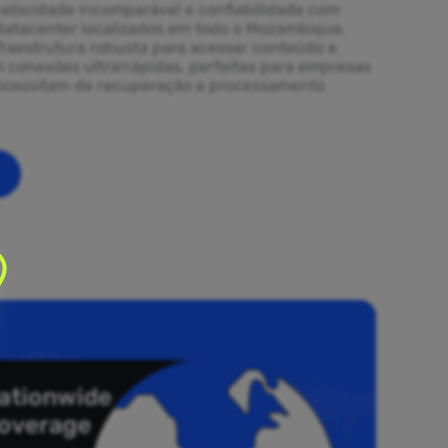
elocidade incomparável e confiabilidade com
datacenter localizados em todo o Mozambique.
fraestrutura robusta para acessar conteúdo e
m conexões ultrarrápidas, perfeitas para empresas
necessitam de recuperação e processamento