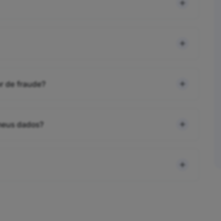
r de fraude?
 meus dados?