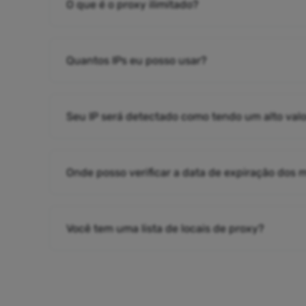
O que é o proxy ilimitado?
Quantos IPs eu posso usar?
Seu IP será detectado como tendo um alto valo
Onde posso verificar a data de expiração dos
Você tem uma lista de locais de proxy?