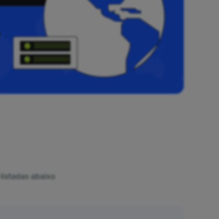
s
listadas abaixo