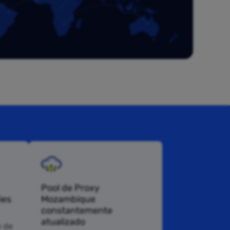
Pool de Proxy
ies
Mozambique
constantemente
atualizado
 de