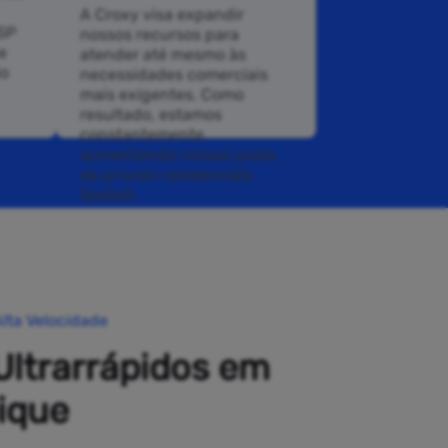
A Croxy visa expandir
ISP
nossos recursos para
e
atender até mesmo às
do
necessidades comerciais
mais exigentes. Como
resultado, estamos
constantemente
aumentando nossos pools
de proxies residenciais
Socks5.
lta Velocidade
Ultrarrápidos em
ique