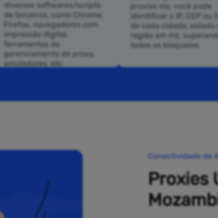
diversos softwares/scripts
proxies mz, você pode
de terceiros, como Chrome,
identificar o IP, CEP ou 
Firefox, navegadores com
de cada cidade, estado 
impressão digital,
região em mz, superan
ferramentas de
todos os bloqueios.
gerenciamento de proxy,
emuladores, etc.
Conectividade de A
Proxies 
Mozamb