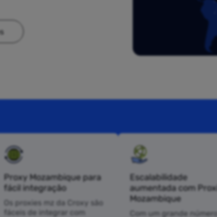
es
Proxy Mozambique para
Escalabilidade
fácil integração
aumentada com Prox
Mozambique
Os proxies mz da Croxy são
fáceis de integrar com
Com um grande número