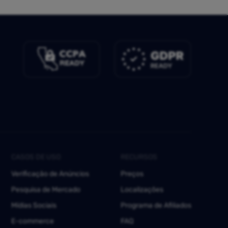
CASOS DE USO
RECURSOS
Verificação de Anúncios
Preços
Pesquisa de Mercado
Localizações
Mídias Sociais
Programa de Afiliados
E-commerce
FAQ