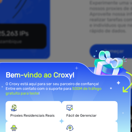
Experimente uma v
nossos proxies de 
Aproveite nossa in
realizar tarefas co
e indivíduos que 
rápido de dados.
5,263 IPs
zambique
Começar
Bem-vindo ao Croxy!
O Croxy está aqui para ser seu parceiro de confiança!
Entre em contato com o suporte para
500M de tráfego
gratuito para teste
!
ies
ambique
Proxies Residenciais Reais
Fácil de Gerenciar