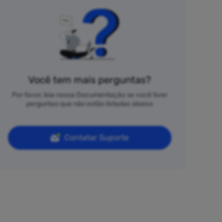
Você tem mais perguntas?
Por favor, leia nossa Documentação se você tiver
perguntas que não estão listadas abaixo
Contatar Suporte