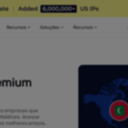
Recursos
Soluções
Recursos
remium
ra empresas que
 Maldives. Acesse
os melhores preços.