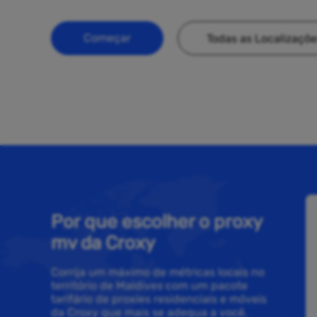
Começar
Todas as Localizaçõ
Por que escolher o proxy
mv da Croxy
Corrija um máximo de métricas locais no
território de Maldives com um pacote
tarifário de proxies residenciais e móveis
da Croxy que mais se adequa a você.