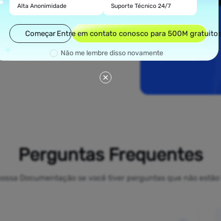
espalhada por todos
Alta Anonimidade
Suporte Técnico 24/7
adas como Nova
, nossos proxies
aseados em mv,
Começar
Entre em contato conosco para 500M gratuito
enuinamente locais
 facilidade.
Não me lembre disso novamente
Perguntas Frequentes
a nossa Documentação se você tiver perguntas que não estão 