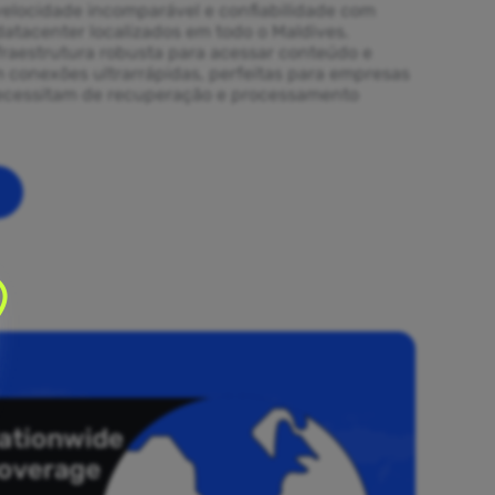
elocidade incomparável e confiabilidade com
datacenter localizados em todo o Maldives.
fraestrutura robusta para acessar conteúdo e
m conexões ultrarrápidas, perfeitas para empresas
necessitam de recuperação e processamento