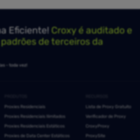
 Eficiente!
Croxy é auditado e
s padrões de terceiros da
as - toda vez!
PRODUTOS
RECURSOS
Proxies Residenciais
Lista de Proxy Gratuito
Proxies Residenciais Ilimitados
Verificador de Proxy
Proxies Residenciais Estáticos
CroxyProxy
Proxies de Data Center Estáticos
ProxySite