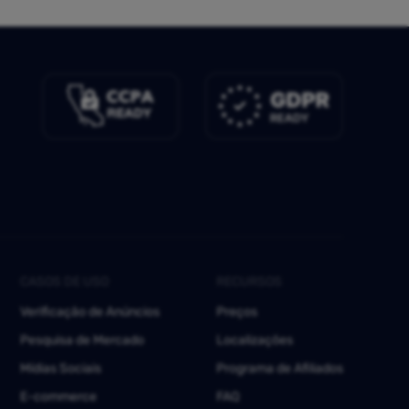
CASOS DE USO
RECURSOS
Verificação de Anúncios
Preços
Pesquisa de Mercado
Localizações
Mídias Sociais
Programa de Afiliados
E-commerce
FAQ