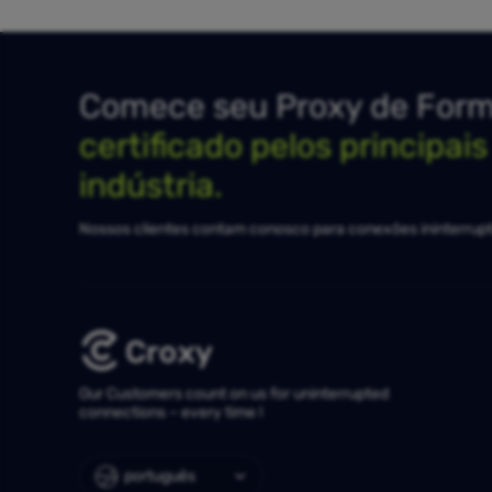
Comece seu Proxy de Forma
certificado pelos principai
indústria.
Nossos clientes contam conosco para conexões ininterrupt
Our Customers count on us for uninterrupted
connections – every time !
português