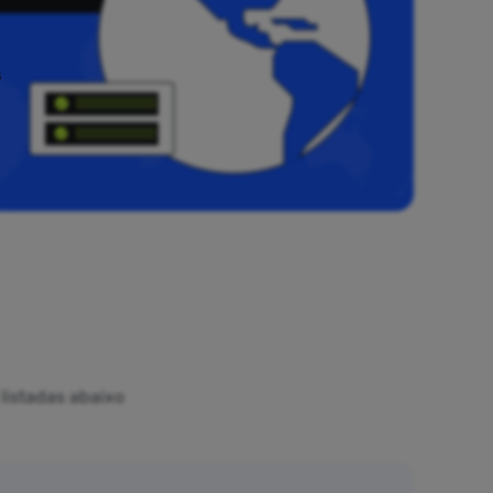
s
listadas abaixo