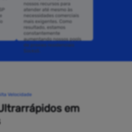
nossos recursos para
ISP
atender até mesmo às
e
necessidades comerciais
do
mais exigentes. Como
resultado, estamos
constantemente
aumentando nossos pools
de proxies residenciais
Socks5.
lta Velocidade
Ultrarrápidos em
s