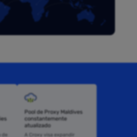
Pool de Proxy Maldives
ies
constantemente
atualizado
 de
A Croxy visa expandir