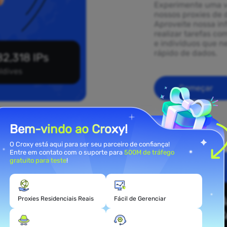
Experimente uma v
nossos proxies de 
Aproveite nossa in
realizar tarefas co
e indivíduos que 
rápido de dados.
2,318 IPs
ldives
Começar
Bem-vindo ao Croxy!
O Croxy está aqui para ser seu parceiro de confiança!
Entre em contato com o suporte para
500M de tráfego
gratuito para teste
!
ies
ves
Proxies Residenciais Reais
Fácil de Gerenciar