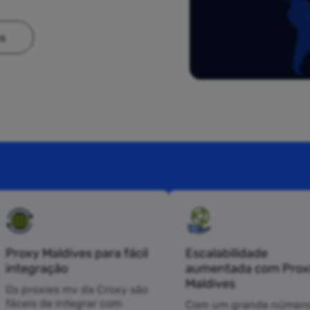
es
Proxy Maldives para fácil
Escalabilidade
integração
aumentada com Prox
Maldives
Os proxies mv da Croxy são
fáceis de integrar com
Com um grande número