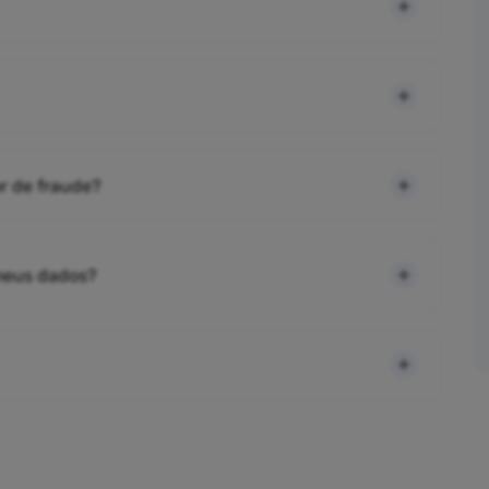
r de fraude?
 meus dados?