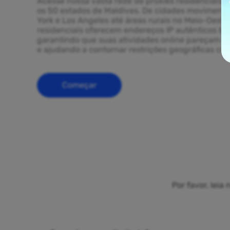
Acesse nossa vasta rede de proxies residenciais 
os 50 estados de Maldives. De cidades moviment
York e Los Angeles até áreas rurais no Meio-Oeste
residenciais oferecem endereços IP autênticos b
garantindo que suas atividades online pareçam g
e ajudando a contornar restrições geográficas com
Começar
Por favor, lei