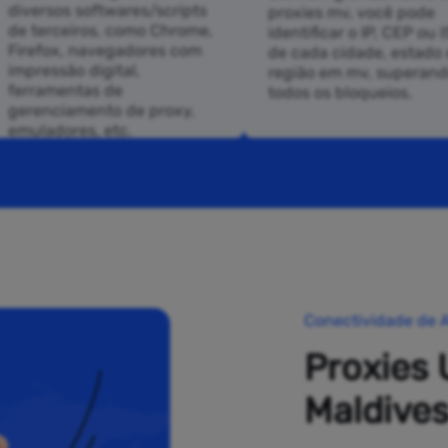
diversos softwares/scripts
proxies mv, você pode
de terceiros, como Chrome,
identificar o IP, CEP ou 
Firefox, navegadores com
de cada cidade, estado 
impressão digital,
região em mv, superan
ferramentas de
todos os bloqueios.
gerenciamento de proxy,
emuladores, etc.
Conectividade de A
Proxies 
Maldive