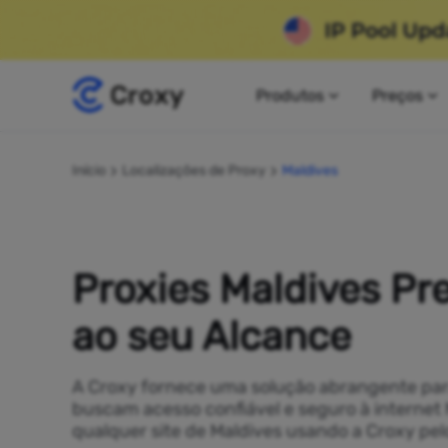
Produtos
Preços
Início
Localizações de Proxy
Maldives
Proxies Maldives P
ao seu Alcance
A Croxy fornece uma solução abrangente pa
buscam acesso confiável e seguro à internet
qualquer site de Maldives usando a Croxy pel