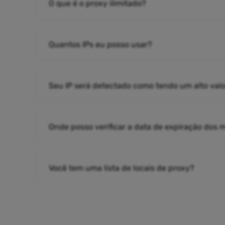
O que é o proxy ilimitado?
Quantos IPs eu posso usar?
Seu IP será detectado como tendo um alto valo
Onde posso verificar a data de expiração dos
Você tem uma lista de locais de proxy?