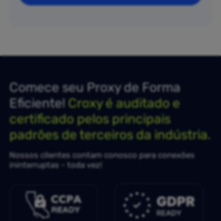
Comece seu Proxy de Forma
Eficiente!
Croxy é auditado e
certificado pelos principais
padrões de terceiros da indústria.
Nossos clientes contam conosco para conexões
ininterruptas - toda vez!