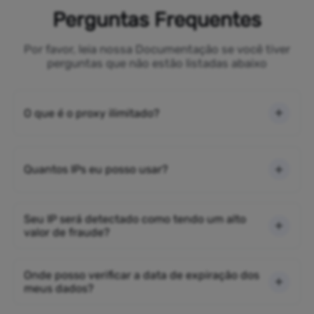
Perguntas Frequentes
Por favor, leia nossa Documentação se você tiver
perguntas que não estão listadas abaixo
O que é o proxy ilimitado?
Quantos IPs eu posso usar?
Seu IP será detectado como tendo um alto
valor de fraude?
Onde posso verificar a data de expiração dos
meus dados?