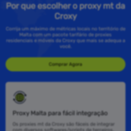
Por que escolher o proxy mt da
Croxy
Corrija um máximo de métricas locais no território de
Malta com um pacote tarifário de proxies
residenciais e móveis da Croxy que mais se adequa a
você.
Comprar Agora
Proxy Malta para fácil integração
Os proxies mt da Croxy são fáceis de integrar
com diversos softwares/scripts de terceiros,