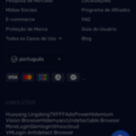
Pesquisa de Mercado
Localizações
Mídias Sociais
Programa de Afiliados
E-commerce
FAQ
Proteção de Marca
Guia do Usuário
Todos os Casos de Uso
Blog
português
LINKS ÚTEIS
Huayang Lingdong
TKFFF
AdsPower
Hidemium
Vision Browser
Hidemyacc
Undetectable Browser
MoreLogin
Gemlogin
Vmoscloud
VMLogin Antidetect Browser