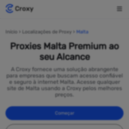
Início
Localizações de Proxy
Malta
Proxies Malta Premium ao
seu Alcance
A Croxy fornece uma solução abrangente
para empresas que buscam acesso confiável
e seguro à internet Malta. Acesse qualquer
site de Malta usando a Croxy pelos melhores
preços.
Começar