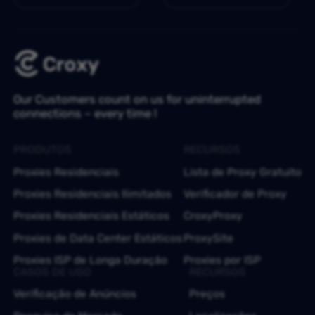
Our Customers count on us for uninterrupted
connections – every time !
PRODUTOS
RECURSOS
Proxies Residenciais
Lista de Proxy Gratuito
Proxies Residenciais Ilimitados
Verificador de Proxy
Proxies Residenciais Estáticos
CroxyProxy
Proxies de Data Center Estáticos
ProxySite
Proxies ISP de Longa Duração
Proxies por ISP
CASOS DE USO
RECURSOS
Verificação de Anúncios
Preços