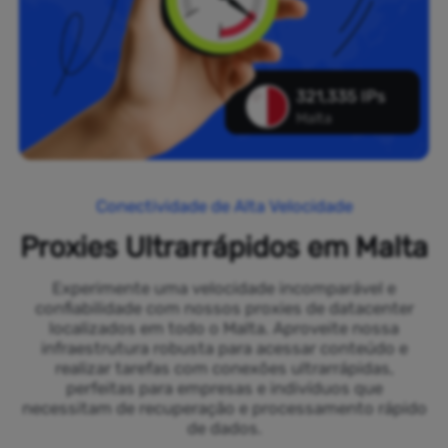
321,335 IPs
Malta
Conectividade de Alta Velocidade
Proxies Ultrarrápidos em Malta
Experimente uma velocidade incomparável e
confiabilidade com nossos proxies de datacenter
localizados em todo o Malta. Aproveite nossa
infraestrutura robusta para acessar conteúdo e
realizar tarefas com conexões ultrarrápidas,
perfeitas para empresas e indivíduos que
necessitam de recuperação e processamento rápido
de dados.