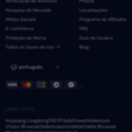
Verificação de Anúncios
Preços
Pesquisa de Mercado
Localizações
Mídias Sociais
Programa de Afiliados
E-commerce
FAQ
Proteção de Marca
Guia do Usuário
Todos os Casos de Uso
Blog
português
LINKS ÚTEIS
Huayang Lingdong
TKFFF
AdsPower
Hidemium
Vision Browser
Hidemyacc
Undetectable Browser