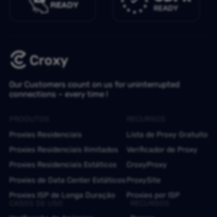
Our Customers count on us for uninterrupted
connections – every time !
PRODUTOS
RECURSOS
Proxies Residenciais
Lista de Proxy Gratuito
Proxies Residenciais Ilimitados
Verificador de Proxy
Proxies Residenciais Estáticos
CroxyProxy
Proxies de Data Center Estáticos
ProxySite
Proxies ISP de Longa Duração
Proxies por ISP
CASOS DE USO
RECURSOS