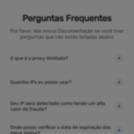
Perguntas Frequentes
Por favor, leia nossa Documentação se você tiver
perguntas que não estão listadas abaixo
O que é o proxy ilimitado?
Quantos IPs eu posso usar?
Seu IP será detectado como tendo um alto
valor de fraude?
Onde posso verificar a data de expiração dos
meus dados?