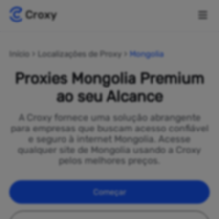
Início
Localizações de Proxy
Mongolia
Proxies Mongolia Premium
ao seu Alcance
A Croxy fornece uma solução abrangente
para empresas que buscam acesso confiável
e seguro à internet Mongolia. Acesse
qualquer site de Mongolia usando a Croxy
pelos melhores preços.
Começar