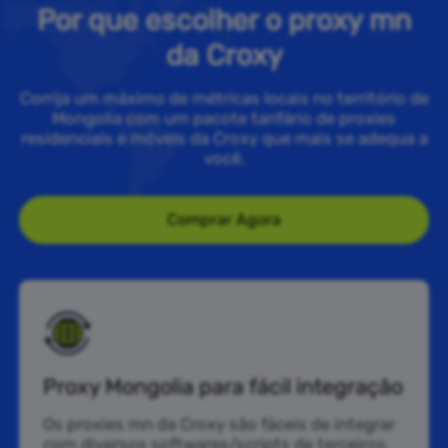
Por que escolher o proxy mn
da Croxy
Corrija um máximo de métricas locais no território de
Mongolia com um pacote tarifário de proxies
residenciais e móveis da Croxy que mais se adequa a
você.
Comprar Agora
Proxy Mongolia para fácil integração
Os proxies mn da Croxy são fáceis de integrar
com diversos softwares/scripts de terceiros,