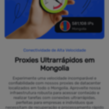
581,108 IPs
Mongolia
Conectividade de Alta Velocidade
Proxies Ultrarrápidos em
Mongolia
Experimente uma velocidade incomparável e
confiabilidade com nossos proxies de datacenter
localizados em todo o Mongolia. Aproveite nossa
infraestrutura robusta para acessar conteúdo e
realizar tarefas com conexões ultrarrápidas,
perfeitas para empresas e indivíduos que
necessitam de recuperação e processamento rápido