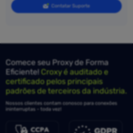
Contatar Suporte
Comece seu Proxy de Forma
Eficiente!
Croxy é auditado e
certificado pelos principais
padrões de terceiros da indústria.
Nossos clientes contam conosco para conexões
ininterruptas - toda vez!