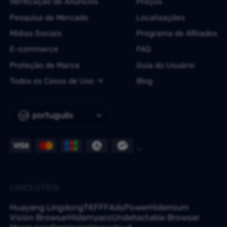
Verificação de Anúncios
Preços
Pesquisa de Mercado
Localizações
Mídias Sociais
Programa de Afiliados
E-commerce
FAQ
Proteção de Marca
Guia do Usuário
Todos os Casos de Uso
Blog
português
LINKS ÚTEIS
Huayang Lingdong
TKFFF
AdsPower
Hidemium
Vision Browser
Hidemyacc
Undetectable Browser