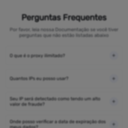
Perguntas Frequentes
Por favor, leia nossa Documentação se você tiver
perguntas que não estão listadas abaixo
O que é o proxy ilimitado?
Quantos IPs eu posso usar?
Seu IP será detectado como tendo um alto
valor de fraude?
Onde posso verificar a data de expiração dos
meus dados?