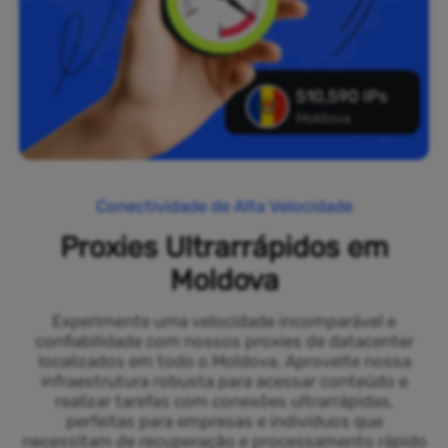
510,590 IPs
Moldova
Conectividade de Alta Velocidade
Proxies Ultrarrápidos em
Moldova
Experimente uma velocidade incomparável e
confiabilidade com nossos proxies de datacenter
localizados em todo o Moldova. Aproveite nossa
infraestrutura robusta para acessar conteúdo e
realizar tarefas com conexões ultrarrápidas,
perfeitas para empresas e indivíduos que
necessitam de recuperação e processamento rápido