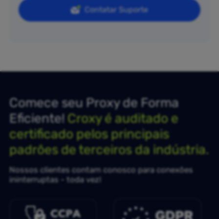
Contatar Suporte
Comece seu Proxy de Forma
Eficiente!
Croxy é auditado e
certificado pelos principais
padrões de terceiros da indústria.
Nossos clientes contam conosco para conexões
ininterruptas - toda vez!