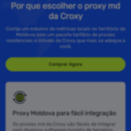
Por que escolher o proxy md
da Croxy
Corrija um máximo de métricas locais no território de
Moldova com um pacote tarifário de proxies
residenciais e móveis da Croxy que mais se adequa a
você.
Comprar Agora
Proxy Moldova para fácil integração
Os proxies md da Croxy são fáceis de integrar
com diversos softwares/scripts de terceiros,