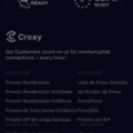
Our Customers count on us for uninterrupted
connections – every time !
PRODUTOS
RECURSOS
Proxies Residenciais
Lista de Proxy Gratuito
Proxies Residenciais Ilimitados
Verificador de Proxy
Proxies Residenciais Estáticos
CroxyProxy
Proxies de Data Center Estáticos
ProxySite
Proxies ISP de Longa Duração
Proxies por ISP
CASOS DE USO
RECURSOS