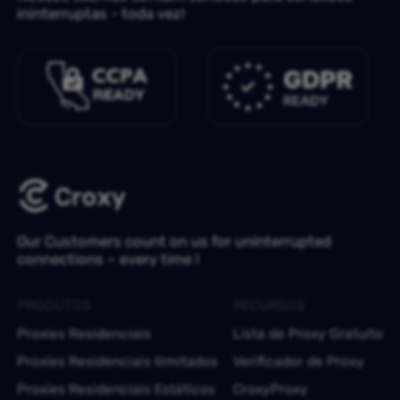
ininterruptas - toda vez!
Our Customers count on us for uninterrupted
connections – every time !
PRODUTOS
RECURSOS
Proxies Residenciais
Lista de Proxy Gratuito
Proxies Residenciais Ilimitados
Verificador de Proxy
Proxies Residenciais Estáticos
CroxyProxy