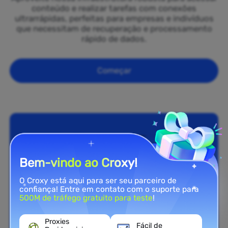
conteúdo e realizar tarefas com conexões
ultrarrápidas, perfeitas para empresas e indivíduos
que necessitam de recuperação e processamento
rápido de dados.
Começar
Bem-vindo ao Croxy!
O Croxy está aqui para ser seu parceiro de
confiança! Entre em contato com o suporte para
500M de tráfego gratuito para teste
!
Proxies
Fácil de