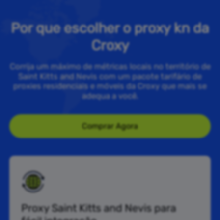
Por que escolher o proxy kn da
Croxy
Corrija um máximo de métricas locais no território de
Saint Kitts and Nevis com um pacote tarifário de
proxies residenciais e móveis da Croxy que mais se
adequa a você.
Comprar Agora
Proxy Saint Kitts and Nevis para