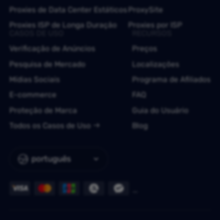
Proxies de Data Center Estáticos
ProxySite
Proxies ISP de Longa Duração
Proxies por ISP
CASOS DE USO
RECURSOS
Verificação de Anúncios
Preços
Pesquisa de Mercado
Localizações
Mídias Sociais
Programa de Afiliados
E-commerce
FAQ
Proteção de Marca
Guia do Usuário
Todos os Casos de Uso
Blog
português