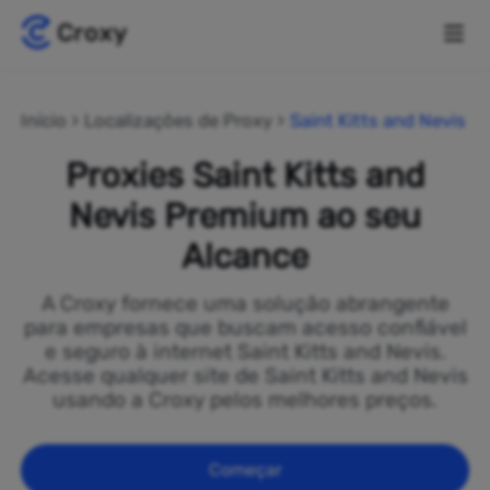
Início
Localizações de Proxy
Saint Kitts and Nevis
Proxies Saint Kitts and
Nevis Premium ao seu
Alcance
A Croxy fornece uma solução abrangente
para empresas que buscam acesso confiável
e seguro à internet Saint Kitts and Nevis.
Acesse qualquer site de Saint Kitts and Nevis
usando a Croxy pelos melhores preços.
Começar