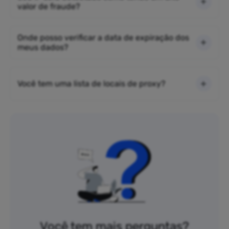
valor de fraude?
Onde posso verificar a data de expiração dos
meus dados?
Você tem uma lista de locais de proxy?
Você tem mais perguntas?