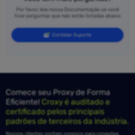
Por favor, leia nossa Documentação se você
tiver perguntas que não estão listadas abaixo
Contatar Suporte
Comece seu Proxy de Forma
Eficiente!
Croxy é auditado e
certificado pelos principais
padrões de terceiros da indústria.
Nossos clientes contam conosco para conexões