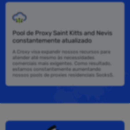
Pool de Proxy Saint Kitts and Nevis
constantemente atualizado
A Croxy visa expandir nossos recursos para
atender até mesmo às necessidades
comerciais mais exigentes. Como resultado,
estamos constantemente aumentando
nossos pools de proxies residenciais Socks5.