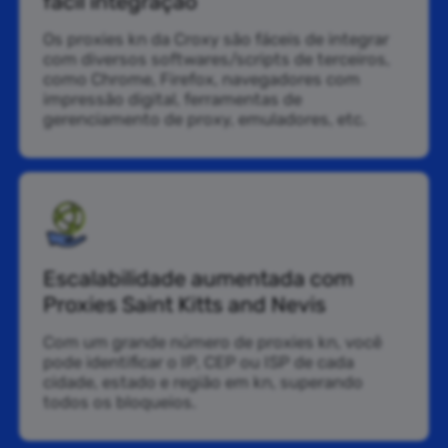
fácil integração
Os proxies kn da Croxy são fáceis de integrar
com diversos softwares/scripts de terceiros,
como Chrome, Firefox, navegadores com
impressão digital, ferramentas de
gerenciamento de proxy, emuladores, etc.
Escalabilidade aumentada com
Proxies Saint Kitts and Nevis
Com um grande número de proxies kn, você
pode identificar o IP, CEP ou ISP de cada
cidade, estado e região em kn, superando
todos os bloqueios.