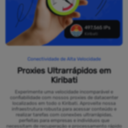
497,565 IPs
Kiribati
Conectividade de Alta Velocidade
Proxies Ultrarrápidos em
Kiribati
Experimente uma velocidade incomparável e
confiabilidade com nossos proxies de datacenter
localizados em todo o Kiribati. Aproveite nossa
infraestrutura robusta para acessar conteúdo e
realizar tarefas com conexões ultrarrápidas,
perfeitas para empresas e indivíduos que
necessitam de recuperação e processamento rápido