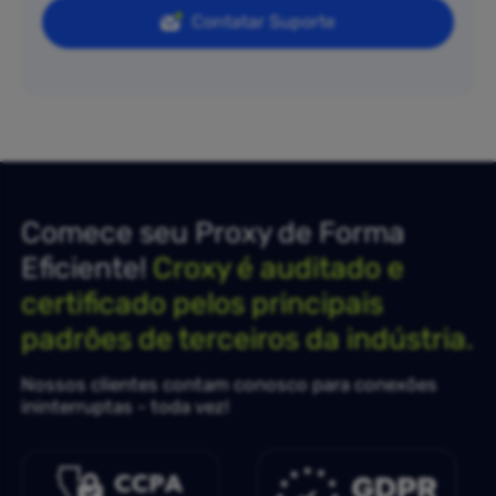
Contatar Suporte
Comece seu Proxy de Forma
Eficiente!
Croxy é auditado e
certificado pelos principais
padrões de terceiros da indústria.
Nossos clientes contam conosco para conexões
ininterruptas - toda vez!