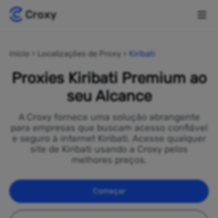
Início
Localizações de Proxy
Kiribati
Proxies Kiribati Premium ao
seu Alcance
A Croxy fornece uma solução abrangente
para empresas que buscam acesso confiável
e seguro à internet Kiribati. Acesse qualquer
site de Kiribati usando a Croxy pelos
melhores preços.
Começar