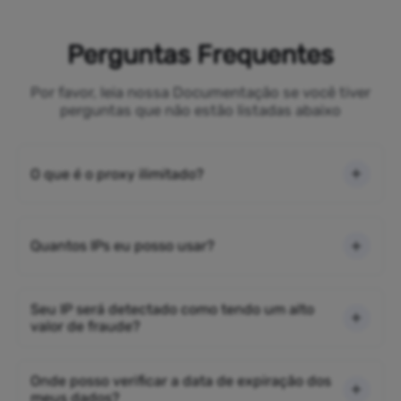
Perguntas Frequentes
Por favor, leia nossa Documentação se você tiver
perguntas que não estão listadas abaixo
O que é o proxy ilimitado?
Quantos IPs eu posso usar?
Seu IP será detectado como tendo um alto
valor de fraude?
Onde posso verificar a data de expiração dos
meus dados?