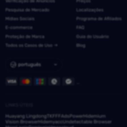
Verificação de Anúncios
Preços
Pesquisa de Mercado
Localizações
Mídias Sociais
Programa de Afiliados
E-commerce
FAQ
Proteção de Marca
Guia do Usuário
Todos os Casos de Uso
Blog
português
LINKS ÚTEIS
Huayang Lingdong
TKFFF
AdsPower
Hidemium
Vision Browser
Hidemyacc
Undetectable Browser