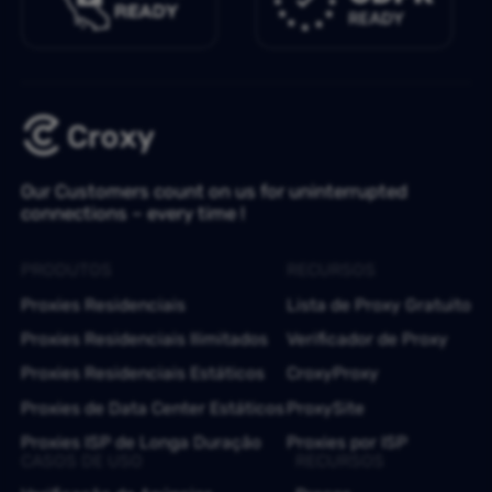
Our Customers count on us for uninterrupted
connections – every time !
PRODUTOS
RECURSOS
Proxies Residenciais
Lista de Proxy Gratuito
Proxies Residenciais Ilimitados
Verificador de Proxy
Proxies Residenciais Estáticos
CroxyProxy
Proxies de Data Center Estáticos
ProxySite
Proxies ISP de Longa Duração
Proxies por ISP
CASOS DE USO
RECURSOS