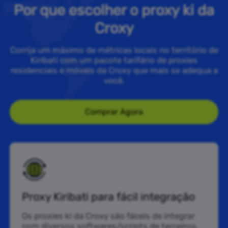
Por que escolher o proxy ki da
Croxy
Corrija um máximo de métricas locais no território de
Kiribati com um pacote tarifário de proxies
residenciais e móveis da Croxy que mais se adequa a
você.
Comprar Agora
Proxy Kiribati para fácil integração
Os proxies ki da Croxy são fáceis de integrar
com diversos softwares/scripts de terceiros,