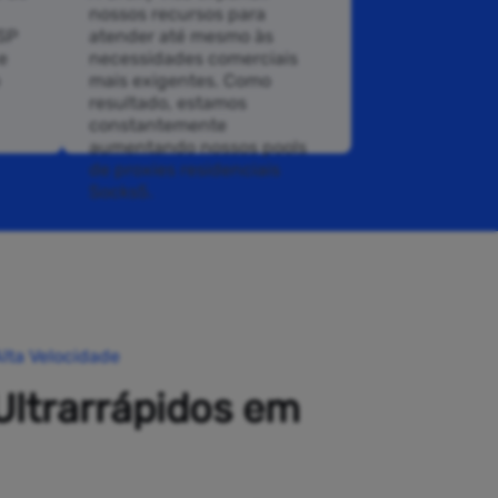
nossos recursos para
ISP
atender até mesmo às
e
necessidades comerciais
mais exigentes. Como
resultado, estamos
constantemente
aumentando nossos pools
de proxies residenciais
Socks5.
lta Velocidade
Ultrarrápidos em