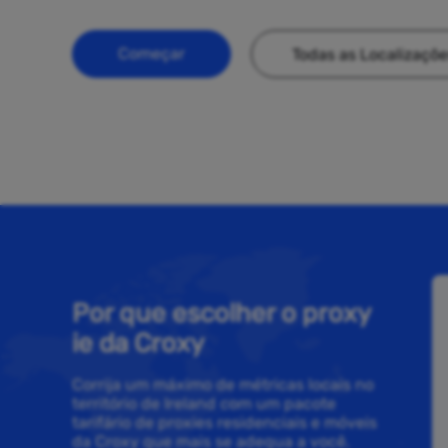
Começar
Todas as Localizaçõ
Por que escolher o proxy
ie da Croxy
Corrija um máximo de métricas locais no
território de Ireland com um pacote
tarifário de proxies residenciais e móveis
da Croxy que mais se adequa a você.