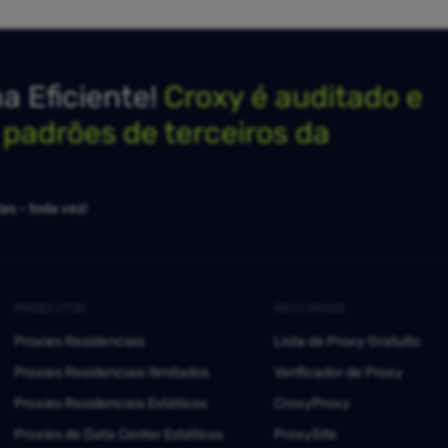
 Eficiente!
Croxy é auditado e
s padrões de terceiros da
as - toda vez!
PRODUTOS
RECURSOS
Proxies Residenciais
Lista de Proxy Gratuito
Proxies Residenciais Ilimitados
Verificador de Proxy
Proxies Residenciais Estáticos
CroxyProxy
Proxies de Data Center Estáticos
ProxySite