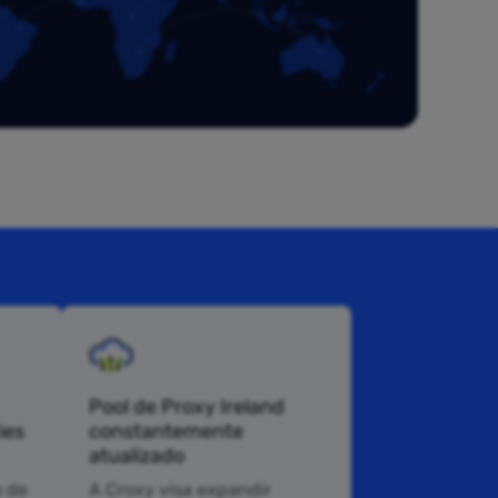
Pool de Proxy Ireland
ies
constantemente
atualizado
 de
A Croxy visa expandir