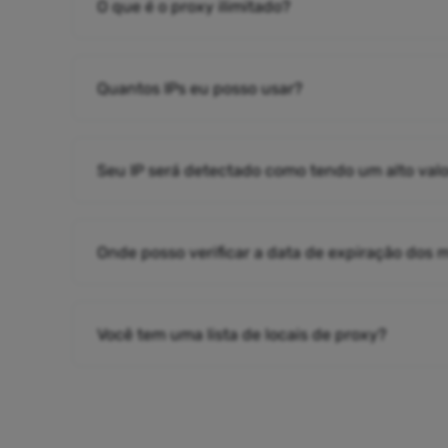
O que é o proxy ilimitado?
Quantos IPs eu posso usar?
Seu IP será detectado como tendo um alto valo
Onde posso verificar a data de expiração dos
Você tem uma lista de locais de proxy?