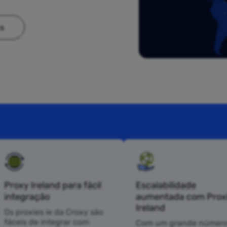
es
Proxy Ireland para fácil
Escalabilidade
integração
aumentada com Prox
Ireland
Os proxies ie da Croxy são
fáceis de integrar com
Com um grande número