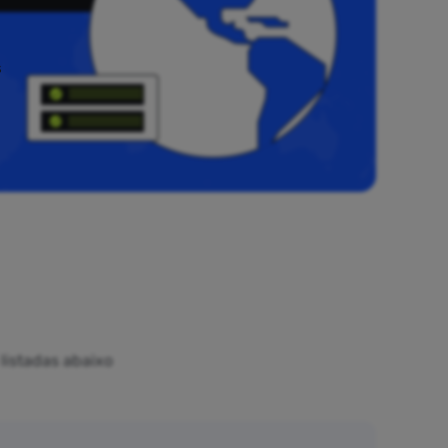
s
listadas abaixo