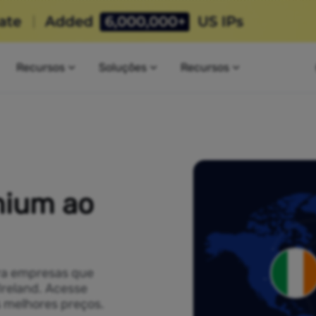
Recursos
Soluções
Recursos
mium ao
ra empresas que
Ireland. Acesse
s melhores preços.