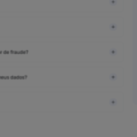
r de fraude?
 meus dados?