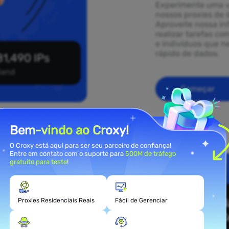
Experimente uma v
nossos proxies de d
Aproveite nossa in
realizar tarefas co
e indivíduos que 
rápido de dados.
1,490 IPs
eland
Começar
Bem-vindo ao Croxy!
O Croxy está aqui para ser seu parceiro de confiança!
Entre em contato com o suporte para
500M de tráfego
gratuito para teste
!
ies
nd
Proxies Residenciais Reais
Fácil de Gerenciar