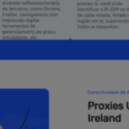
diversos softwares/scripts
proxies ie, você pode
de terceiros, como Chrome,
identificar o IP, CEP ou 
Firefox, navegadores com
de cada cidade, estado 
impressão digital,
região em ie, superando
ferramentas de
todos os bloqueios.
gerenciamento de proxy,
emuladores, etc.
Conectividade de A
Proxies 
Ireland