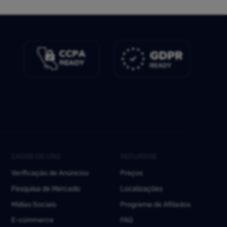
CASOS DE USO
RECURSOS
Verificação de Anúncios
Preços
Pesquisa de Mercado
Localizações
Mídias Sociais
Programa de Afiliados
E-commerce
FAQ