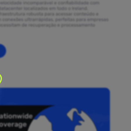
elocidade incomparável e confiabilidade com
atacenter localizados em todo o Ireland.
fraestrutura robusta para acessar conteúdo e
m conexões ultrarrápidas, perfeitas para empresas
necessitam de recuperação e processamento