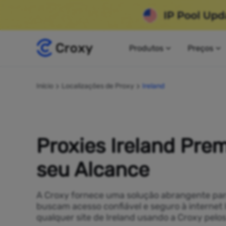
Produtos
Preços
Início
Localizações de Proxy
Ireland
Proxies Ireland Pre
seu Alcance
A Croxy fornece uma solução abrangente pa
buscam acesso confiável e seguro à internet 
qualquer site de Ireland usando a Croxy pelo