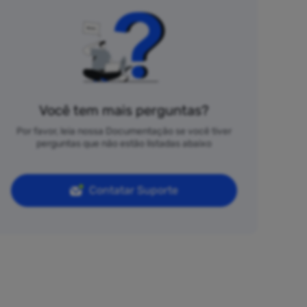
Você tem mais perguntas?
Por favor, leia nossa Documentação se você tiver
perguntas que não estão listadas abaixo
Contatar Suporte