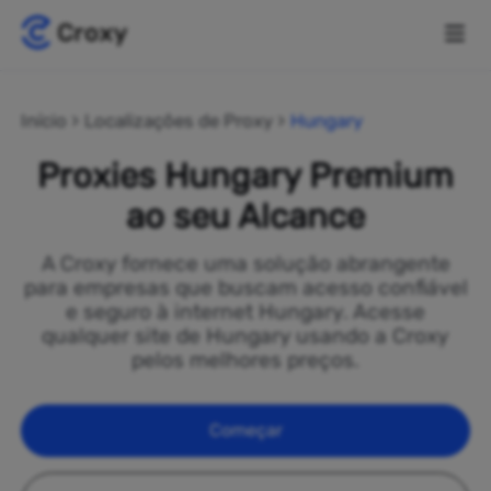
Início
Localizações de Proxy
Hungary
Proxies Hungary Premium
ao seu Alcance
A Croxy fornece uma solução abrangente
para empresas que buscam acesso confiável
e seguro à internet Hungary. Acesse
qualquer site de Hungary usando a Croxy
pelos melhores preços.
Começar