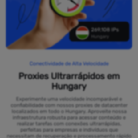
269,108 IPs
Hungary
Conectividade de Alta Velocidade
Proxies Ultrarrápidos em
Hungary
Experimente uma velocidade incomparável e
confiabilidade com nossos proxies de datacenter
localizados em todo o Hungary. Aproveite nossa
infraestrutura robusta para acessar conteúdo e
realizar tarefas com conexões ultrarrápidas,
perfeitas para empresas e indivíduos que
necessitam de recuperação e processamento rápido