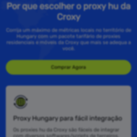
Por que escolher o proxy hu da
Croxy
Corrija um máximo de métricas locais no território de
Hungary com um pacote tarifário de proxies
residenciais e móveis da Croxy que mais se adequa a
você.
Comprar Agora
Proxy Hungary para fácil integração
Os proxies hu da Croxy são fáceis de integrar
com diversos softwares/scripts de terceiros,