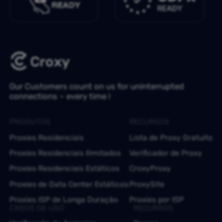
Our Customers count on us for uninterrupted
connections – every time !
PRODUTOS
RECURSOS
Proxies Residenciais
Lista de Proxy Gratuito
Proxies Residenciais Ilimitados
Verificador de Proxy
Proxies Residenciais Estáticos
CroxyProxy
Proxies de Data Center Estáticos
ProxySite
Proxies ISP de Longa Duração
Proxies por ISP
CASOS DE USO
RECURSOS