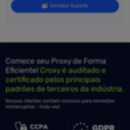
Contatar Suporte
Comece seu Proxy de Forma
Eficiente!
Croxy é auditado e
certificado pelos principais
padrões de terceiros da indústria.
Nossos clientes contam conosco para conexões
ininterruptas - toda vez!