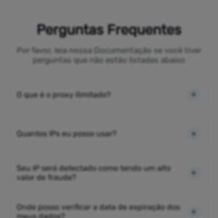
Perguntas Frequentes
Por favor, leia nossa Documentação se você tiver
perguntas que não estão listadas abaixo
O que é o proxy ilimitado?
Quantos IPs eu posso usar?
Seu IP será detectado como tendo um alto
valor de fraude?
Onde posso verificar a data de expiração dos
meus dados?