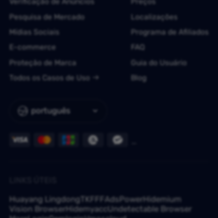
Verificação de Anúncios
Preços
Pesquisa de Mercado
Localizações
Mídias Sociais
Programa de Afiliados
E-commerce
FAQ
Proteção de Marca
Guia do Usuário
Todos os Casos de Uso
Blog
português
LINKS ÚTEIS
Huayang Lingdong
TKFFF
AdsPower
Hidemium
Vision Browser
Hidemyacc
Undetectable Browser