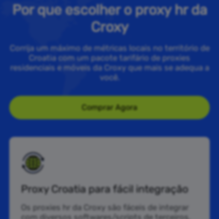
Por que escolher o proxy hr da
Croxy
Corrija um máximo de métricas locais no território de
Croatia com um pacote tarifário de proxies
residenciais e móveis da Croxy que mais se adequa a
você.
Comprar Agora
Proxy Croatia para fácil integração
Os proxies hr da Croxy são fáceis de integrar
com diversos softwares/scripts de terceiros,