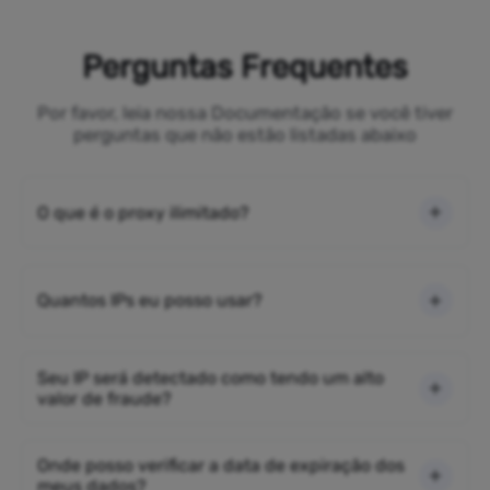
Perguntas Frequentes
Por favor, leia nossa Documentação se você tiver
perguntas que não estão listadas abaixo
O que é o proxy ilimitado?
Quantos IPs eu posso usar?
Seu IP será detectado como tendo um alto
valor de fraude?
Onde posso verificar a data de expiração dos
meus dados?