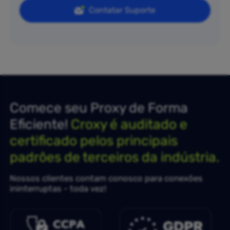
Contatar Suporte
Comece seu Proxy de Forma
Eficiente!
Croxy é auditado e
certificado pelos principais
padrões de terceiros da indústria.
Nossos clientes contam conosco para conexões
ininterruptas - toda vez!