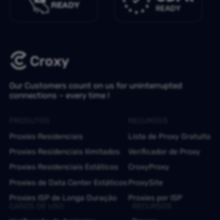
Our Customers count on us for uninterrupted
connections – every time !
PRODUTOS
RECURSOS
Proxies Residenciais
Lista de Proxy Gratuito
Proxies Residenciais Ilimitados
Verificador de Proxy
Proxies Residenciais Estáticos
CroxyProxy
Proxies de Data Center Estáticos
ProxySite
Proxies ISP de Longa Duração
Proxies por ISP
CASOS DE USO
RECURSOS