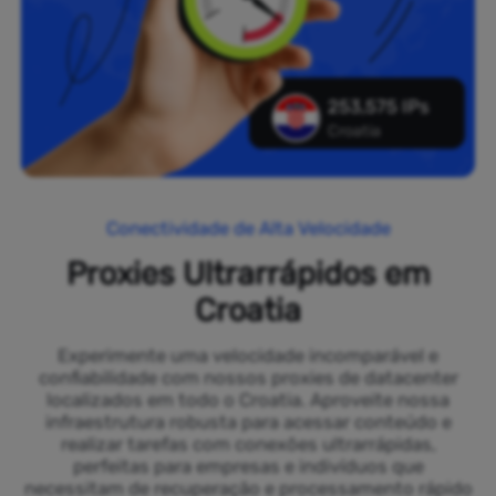
253,575 IPs
Croatia
Conectividade de Alta Velocidade
Proxies Ultrarrápidos em
Croatia
Experimente uma velocidade incomparável e
confiabilidade com nossos proxies de datacenter
localizados em todo o Croatia. Aproveite nossa
infraestrutura robusta para acessar conteúdo e
realizar tarefas com conexões ultrarrápidas,
perfeitas para empresas e indivíduos que
necessitam de recuperação e processamento rápido