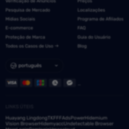
Verificação de Anúncios
Preços
Pesquisa de Mercado
Localizações
Mídias Sociais
Programa de Afiliados
E-commerce
FAQ
Proteção de Marca
Guia do Usuário
Todos os Casos de Uso
Blog
português
LINKS ÚTEIS
Huayang Lingdong
TKFFF
AdsPower
Hidemium
Vision Browser
Hidemyacc
Undetectable Browser