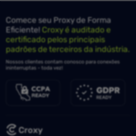
Comece seu Proxy de Forma
Eficiente!
Croxy é auditado e
certificado pelos principais
padrões de terceiros da indústria.
Nossos clientes contam conosco para conexões
ininterruptas - toda vez!