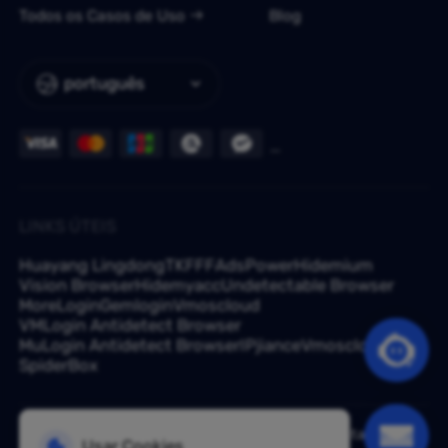
Todos os Casos de Uso
Blog
português
LINKS ÚTEIS
Huayang Lingdong
TKFFF
AdsPower
Hidemium
Vision Browser
Hidemyacc
Undetectable Browser
MoreLogin
Gemlogin
Vmoscloud
VMLogin Antidetect Browser
MuLogin Antidetect Browser
IPjiance
Vmoscloud
SpiderBox
Tem uma dúvida? Pergunte aos nossos especialistas em -
Usar Cookies