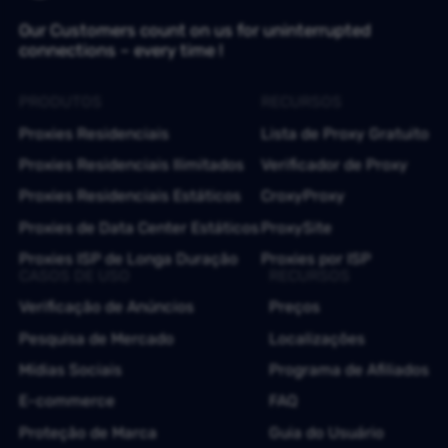
Our Customers count on us for uninterrupted
connections – every time !
PRODUTOS
RECURSOS
Proxies Residenciais
Lista de Proxy Gratuito
Proxies Residenciais Ilimitados
Verificador de Proxy
Proxies Residenciais Estáticos
CroxyProxy
Proxies de Data Center Estáticos
ProxySite
Proxies ISP de Longa Duração
Proxies por ISP
CASOS DE USO
RECURSOS
Verificação de Anúncios
Preços
Pesquisa de Mercado
Localizações
Mídias Sociais
Programa de Afiliados
E-commerce
FAQ
Proteção de Marca
Guia do Usuário