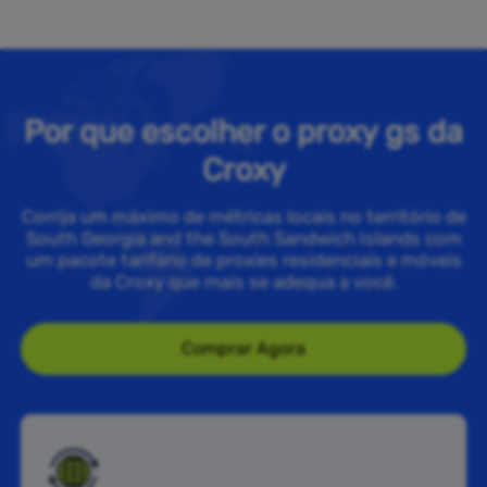
Por que escolher o proxy gs da
Croxy
Corrija um máximo de métricas locais no território de
South Georgia and the South Sandwich Islands com
um pacote tarifário de proxies residenciais e móveis
da Croxy que mais se adequa a você.
Comprar Agora