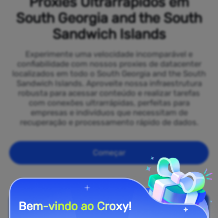
Proxies Ultrarrápidos em
South Georgia and the South
Sandwich Islands
Experimente uma velocidade incomparável e
confiabilidade com nossos proxies de datacenter
localizados em todo o South Georgia and the South
Sandwich Islands. Aproveite nossa infraestrutura
robusta para acessar conteúdo e realizar tarefas
com conexões ultrarrápidas, perfeitas para
empresas e indivíduos que necessitam de
recuperação e processamento rápido de dados.
Começar
Bem-vindo ao Croxy!