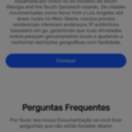
espalhada por todos os 50 estados de South
Georgia and the South Sandwich Islands. De cidades
movimentadas como Nova York e Los Angeles até
áreas rurais no Meio-Oeste, nossos proxies
residenciais oferecem endereços IP autênticos
baseados em gs, garantindo que suas atividades
online pareçam genuinamente locais e ajudando a
contornar restrições geográficas com facilidade.
Começar
Perguntas Frequentes
Por favor, leia nossa Documentação se você tiver
perguntas que não estão listadas abaixo