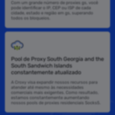
Com um grande número de proxies gs, você
pode identificar o IP, CEP ou ISP de cada
cidade, estado e região em gs, superando
todos os bloqueios.
Pool de Proxy South Georgia and the
South Sandwich Islands
constantemente atualizado
A Croxy visa expandir nossos recursos para
atender até mesmo às necessidades
comerciais mais exigentes. Como resultado,
estamos constantemente aumentando
nossos pools de proxies residenciais Socks5.