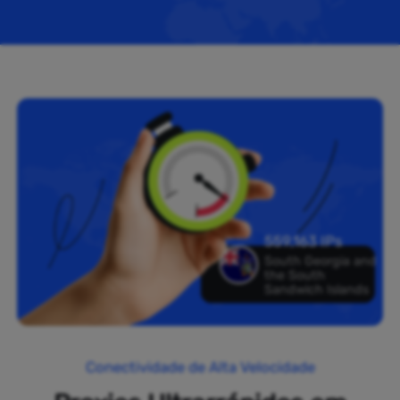
559,163 IPs
South Georgia and
the South
Sandwich Islands
Conectividade de Alta Velocidade