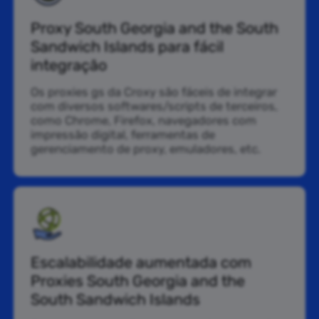
Proxy South Georgia and the South
Sandwich Islands para fácil
integração
Os proxies gs da Croxy são fáceis de integrar
com diversos softwares/scripts de terceiros,
como Chrome, Firefox, navegadores com
impressão digital, ferramentas de
gerenciamento de proxy, emuladores, etc.
Escalabilidade aumentada com
Proxies South Georgia and the
South Sandwich Islands