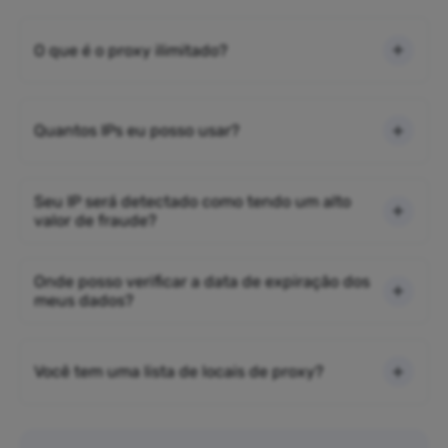
O que é o proxy ilimitado?
Quantos IPs eu posso usar?
Seu IP será detectado como tendo um alto
valor de fraude?
Onde posso verificar a data de expiração dos
meus dados?
Você tem uma lista de locais de proxy?