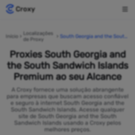
Localizações
Início
South Georgia and the South
de Proxy
Sandwich Islands
Proxies South Georgia and
the South Sandwich Islands
Premium ao seu Alcance
A Croxy fornece uma solução abrangente
para empresas que buscam acesso confiável
e seguro à internet South Georgia and the
South Sandwich Islands. Acesse qualquer
site de South Georgia and the South
Sandwich Islands usando a Croxy pelos
melhores preços.