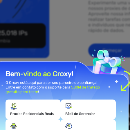
Experimente uma v
nossos proxies de 
Aproveite nossa in
realizar tarefas co
e indivíduos que 
rápido de dados.
5,018 IPs
mbia
Começar
Bem-vindo ao Croxy!
O Croxy está aqui para ser seu parceiro de confiança!
Entre em contato com o suporte para
500M de tráfego
gratuito para teste
!
ies
ia
Proxies Residenciais Reais
Fácil de Gerenciar