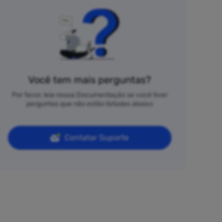
Você tem mais perguntas?
Por favor, leia nossa Documentação se você tiver
perguntas que não estão listadas abaixo
Contatar Suporte