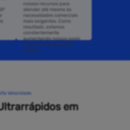
nossos recursos para
ISP
atender até mesmo às
e
necessidades comerciais
do
mais exigentes. Como
resultado, estamos
constantemente
aumentando nossos pools
de proxies residenciais
Socks5.
lta Velocidade
Ultrarrápidos em