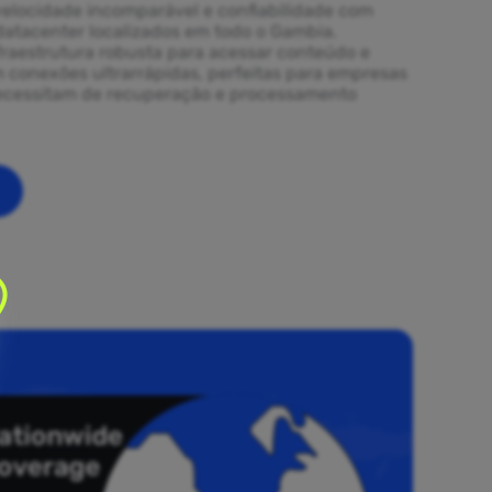
elocidade incomparável e confiabilidade com
datacenter localizados em todo o Gambia.
fraestrutura robusta para acessar conteúdo e
m conexões ultrarrápidas, perfeitas para empresas
necessitam de recuperação e processamento