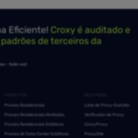
 Eficiente!
Croxy é auditado e
s padrões de terceiros da
as - toda vez!
PRODUTOS
RECURSOS
Proxies Residenciais
Lista de Proxy Gratuito
Proxies Residenciais Ilimitados
Verificador de Proxy
Proxies Residenciais Estáticos
CroxyProxy
Proxies de Data Center Estáticos
ProxySite