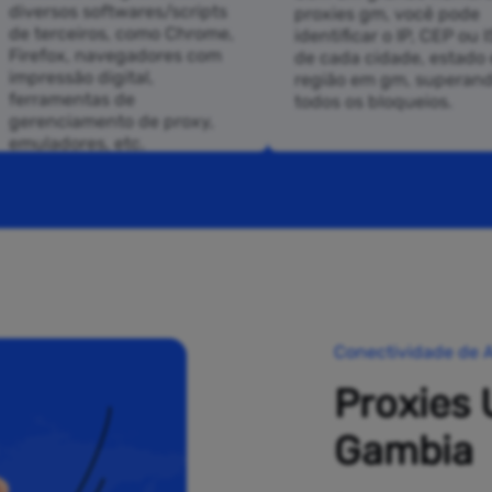
diversos softwares/scripts
proxies gm, você pode
de terceiros, como Chrome,
identificar o IP, CEP ou 
Firefox, navegadores com
de cada cidade, estado 
impressão digital,
região em gm, superan
ferramentas de
todos os bloqueios.
gerenciamento de proxy,
emuladores, etc.
Conectividade de A
Proxies 
Gambia