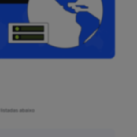
s
listadas abaixo