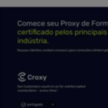
Comece seu Proxy de Forma
certificado pelos principai
indústria.
Nossos clientes contam conosco para conexões ininterrupt
Our Customers count on us for uninterrupted
connections – every time !
português