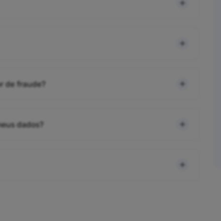
r de fraude?
 meus dados?