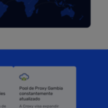
Pool de Proxy Gambia
ies
constantemente
atualizado
 de
A Croxy visa expandir