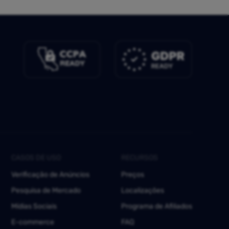
CASOS DE USO
RECURSOS
Verificação de Anúncios
Preços
Pesquisa de Mercado
Localizações
Mídias Sociais
Programa de Afiliados
E-commerce
FAQ