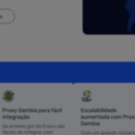
es
Proxy Gambia para fácil
Escalabilidade
integração
aumentada com Prox
Gambia
Os proxies gm da Croxy são
fáceis de integrar com
Com um grande número