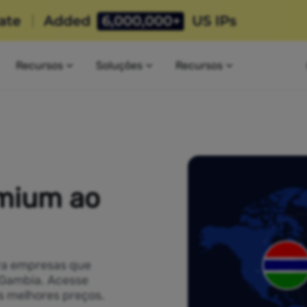
Recursos
Soluções
Recursos
mium ao
ra empresas que
 Gambia. Acesse
s melhores preços.