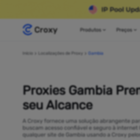
Produtos
Preços
Início
Localizações de Proxy
Gambia
Proxies Gambia Pre
seu Alcance
A Croxy fornece uma solução abrangente pa
buscam acesso confiável e seguro à internet
qualquer site de Gambia usando a Croxy pelo