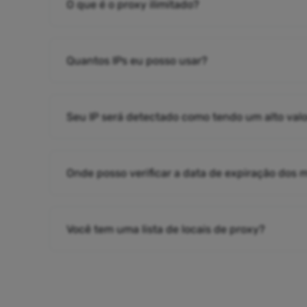
O que é o proxy ilimitado?
Quantos IPs eu posso usar?
Seu IP será detectado como tendo um alto valo
Onde posso verificar a data de expiração dos
Você tem uma lista de locais de proxy?