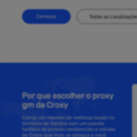
Começar
Todas as Localizaçõ
Por que escolher o proxy
gm da Croxy
Corrija um máximo de métricas locais no
território de Gambia com um pacote
tarifário de proxies residenciais e móveis
da Croxy que mais se adequa a você.