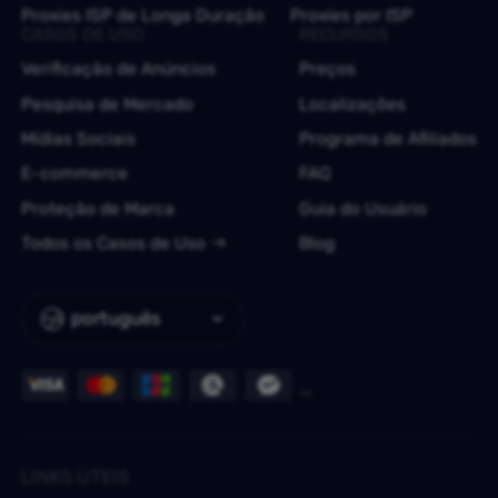
Proxies ISP de Longa Duração
Proxies por ISP
CASOS DE USO
RECURSOS
Verificação de Anúncios
Preços
Pesquisa de Mercado
Localizações
Mídias Sociais
Programa de Afiliados
E-commerce
FAQ
Proteção de Marca
Guia do Usuário
Todos os Casos de Uso
Blog
português
LINKS ÚTEIS