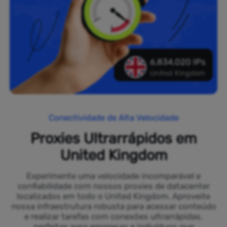
6,834,020 IPs
United Kingdom
Conectividade de Alta Velocidade
Proxies Ultrarrápidos em
United Kingdom
Experimente uma velocidade incomparável e
confiabilidade com nossos proxies de datacenter
localizados em todo o United Kingdom. Aproveite
nossa infraestrutura robusta para acessar conteúdo
e realizar tarefas com conexões ultrarrápidas,
perfeitas para empresas e indivíduos que