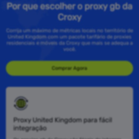
Por que escolher o proxy gb da
Croxy
Corrija um máximo de métricas locais no território de
United Kingdom com um pacote tarifário de proxies
residenciais e móveis da Croxy que mais se adequa a
você.
Comprar Agora
Proxy United Kingdom para fácil
integração