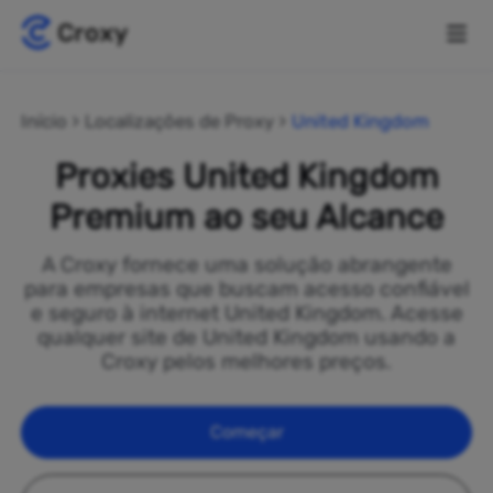
Início
Localizações de Proxy
United Kingdom
Proxies United Kingdom
Premium ao seu Alcance
A Croxy fornece uma solução abrangente
para empresas que buscam acesso confiável
e seguro à internet United Kingdom. Acesse
qualquer site de United Kingdom usando a
Croxy pelos melhores preços.
Começar