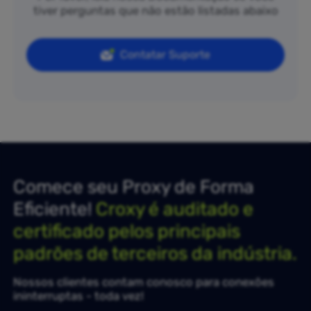
tiver perguntas que não estão listadas abaixo
Contatar Suporte
Comece seu Proxy de Forma
Eficiente!
Croxy é auditado e
certificado pelos principais
padrões de terceiros da indústria.
Nossos clientes contam conosco para conexões
ininterruptas - toda vez!