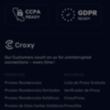
Our Customers count on us for uninterrupted
connections – every time !
PRODUTOS
RECURSOS
Proxies Residenciais
Lista de Proxy Gratuito
Proxies Residenciais Ilimitados
Verificador de Proxy
Proxies Residenciais Estáticos
CroxyProxy
Proxies de Data Center Estáticos
ProxySite