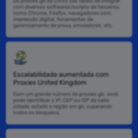
Os proxies gb da Croxy são fáceis de integrar
com diversos softwares/scripts de terceiros,
como Chrome, Firefox, navegadores com
impressão digital, ferramentas de
gerenciamento de proxy, emuladores, etc.
Escalabilidade aumentada com
Proxies United Kingdom
Com um grande número de proxies gb, você
pode identificar o IP, CEP ou ISP de cada
cidade, estado e região em gb, superando
todos os bloqueios.