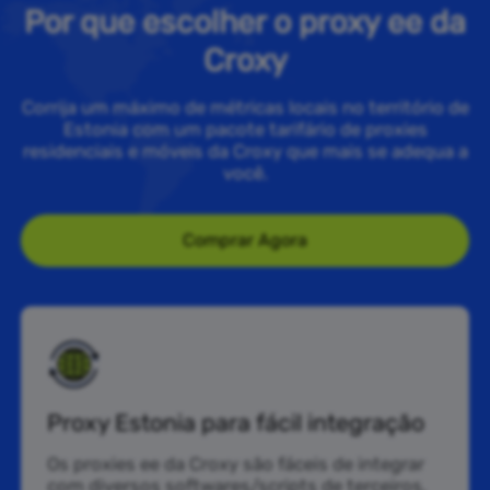
Por que escolher o proxy ee da
Croxy
Corrija um máximo de métricas locais no território de
Estonia com um pacote tarifário de proxies
residenciais e móveis da Croxy que mais se adequa a
você.
Comprar Agora
Proxy Estonia para fácil integração
Os proxies ee da Croxy são fáceis de integrar
com diversos softwares/scripts de terceiros,