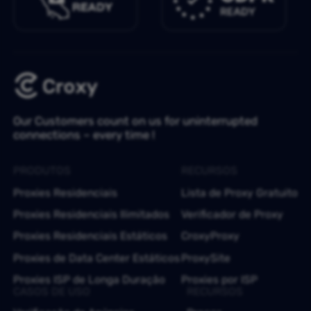
Our Customers count on us for uninterrupted
connections – every time !
PRODUTOS
RECURSOS
Proxies Residenciais
Lista de Proxy Gratuito
Proxies Residenciais Ilimitados
Verificador de Proxy
Proxies Residenciais Estáticos
CroxyProxy
Proxies de Data Center Estáticos
ProxySite
Proxies ISP de Longa Duração
Proxies por ISP
CASOS DE USO
RECURSOS