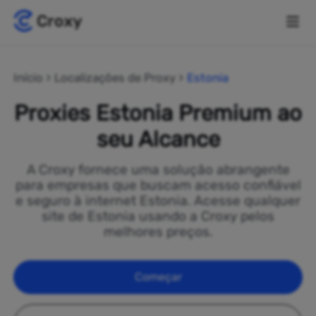
Início
Localizações de Proxy
Estonia
Proxies Estonia Premium ao
seu Alcance
A Croxy fornece uma solução abrangente
para empresas que buscam acesso confiável
e seguro à internet Estonia. Acesse qualquer
site de Estonia usando a Croxy pelos
melhores preços.
Começar