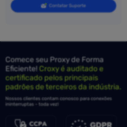
Contatar Suporte
Comece seu Proxy de Forma
Eficiente!
Croxy é auditado e
certificado pelos principais
padrões de terceiros da indústria.
Nossos clientes contam conosco para conexões
ininterruptas - toda vez!