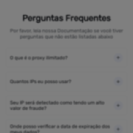
Perguntas Frequentes
Por favor, leia nossa Documentação se você tiver
perguntas que não estão listadas abaixo
O que é o proxy ilimitado?
Quantos IPs eu posso usar?
Seu IP será detectado como tendo um alto
valor de fraude?
Onde posso verificar a data de expiração dos
meus dados?