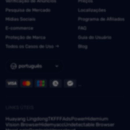
Verificação de Anúncios
Preços
Pesquisa de Mercado
Localizações
Mídias Sociais
Programa de Afiliados
E-commerce
FAQ
Proteção de Marca
Guia do Usuário
Todos os Casos de Uso
Blog
português
LINKS ÚTEIS
Huayang Lingdong
TKFFF
AdsPower
Hidemium
Vision Browser
Hidemyacc
Undetectable Browser