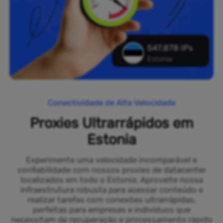
547,878 IPs
Estonia
Conectividade de Alta Velocidade
Proxies Ultrarrápidos em
Estonia
Experimente uma velocidade incomparável e
confiabilidade com nossos proxies de datacenter
localizados em todo o Estonia. Aproveite nossa
infraestrutura robusta para acessar conteúdo e
realizar tarefas com conexões ultrarrápidas,
perfeitas para empresas e indivíduos que
necessitam de recuperação e processamento rápido