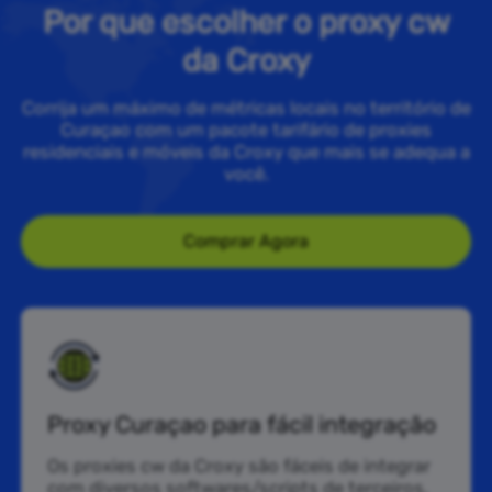
Por que escolher o proxy cw
da Croxy
Corrija um máximo de métricas locais no território de
Curaçao com um pacote tarifário de proxies
residenciais e móveis da Croxy que mais se adequa a
você.
Comprar Agora
Proxy Curaçao para fácil integração
Os proxies cw da Croxy são fáceis de integrar
com diversos softwares/scripts de terceiros,