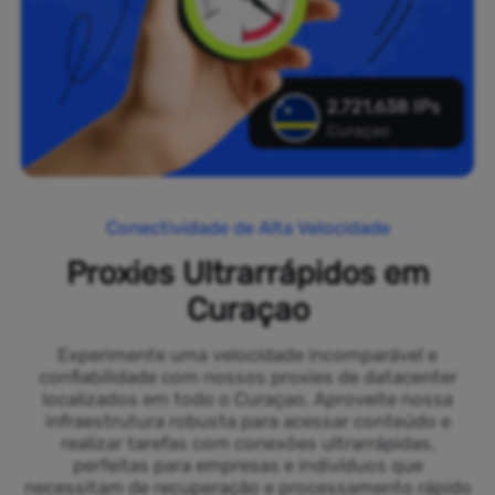
2,721,638 IPs
Curaçao
Conectividade de Alta Velocidade
Proxies Ultrarrápidos em
Curaçao
Experimente uma velocidade incomparável e
confiabilidade com nossos proxies de datacenter
localizados em todo o Curaçao. Aproveite nossa
infraestrutura robusta para acessar conteúdo e
realizar tarefas com conexões ultrarrápidas,
perfeitas para empresas e indivíduos que
necessitam de recuperação e processamento rápido