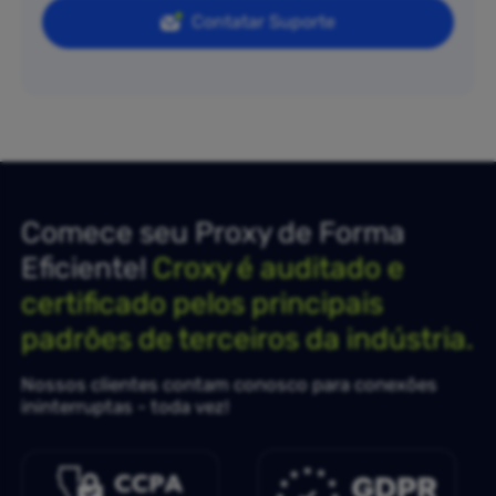
Contatar Suporte
Comece seu Proxy de Forma
Eficiente!
Croxy é auditado e
certificado pelos principais
padrões de terceiros da indústria.
Nossos clientes contam conosco para conexões
ininterruptas - toda vez!