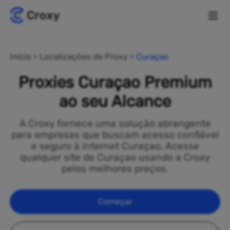
Início
Localizações de Proxy
Curaçao
Proxies Curaçao Premium
ao seu Alcance
A Croxy fornece uma solução abrangente
para empresas que buscam acesso confiável
e seguro à internet Curaçao. Acesse
qualquer site de Curaçao usando a Croxy
pelos melhores preços.
Começar