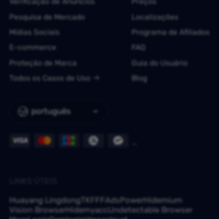
Verificação de Anúncios
Preços
Pesquisa de Mercado
Localizações
Mídias Sociais
Programa de Afiliados
E-commerce
FAQ
Proteção de Marca
Guia do Usuário
Todos os Casos de Uso
Blog
português
LINKS ÚTEIS
Huayang Lingdong
TKFFF
AdsPower
Hidemium
Vision Browser
Hidemyacc
Undetectable Browser