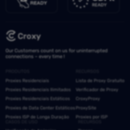
Our Customers count on us for uninterrupted
connections – every time !
PRODUTOS
RECURSOS
Proxies Residenciais
Lista de Proxy Gratuito
Proxies Residenciais Ilimitados
Verificador de Proxy
Proxies Residenciais Estáticos
CroxyProxy
Proxies de Data Center Estáticos
ProxySite
Proxies ISP de Longa Duração
Proxies por ISP
CASOS DE USO
RECURSOS