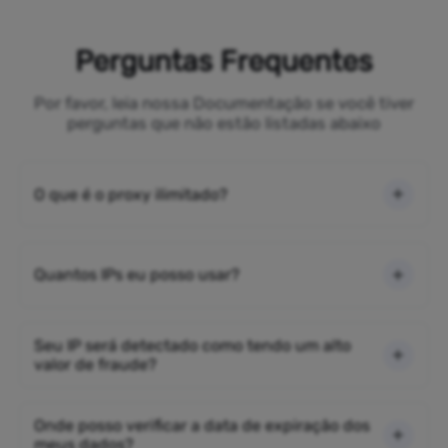
Perguntas Frequentes
Por favor, leia nossa Documentação se você tiver
perguntas que não estão listadas abaixo
O que é o proxy ilimitado?
Quantos IPs eu posso usar?
Seu IP será detectado como tendo um alto
valor de fraude?
Onde posso verificar a data de expiração dos
meus dados?