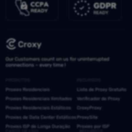
Our Customers count on us for uninterrupted
connections – every time !
PRODUTOS
RECURSOS
Proxies Residenciais
Lista de Proxy Gratuito
Proxies Residenciais Ilimitados
Verificador de Proxy
Proxies Residenciais Estáticos
CroxyProxy
Proxies de Data Center Estáticos
ProxySite
Proxies ISP de Longa Duração
Proxies por ISP
CASOS DE USO
RECURSOS