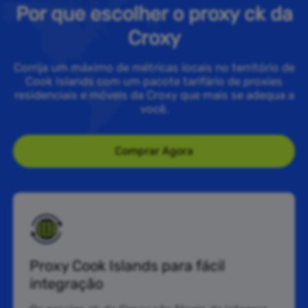
Por que escolher o proxy ck da
Croxy
Corrija um máximo de métricas locais no território de
Cook Islands com um pacote tarifário de proxies
residenciais e móveis da Croxy que mais se adequa a
você.
Comprar Agora
Proxy Cook Islands para fácil
integração