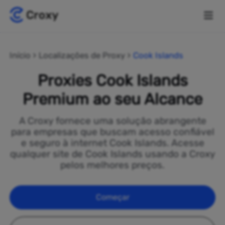
Início
Localizações de Proxy
Cook Islands
Proxies Cook Islands
Premium ao seu Alcance
A Croxy fornece uma solução abrangente
para empresas que buscam acesso confiável
e seguro à internet Cook Islands. Acesse
qualquer site de Cook Islands usando a Croxy
pelos melhores preços.
Começar