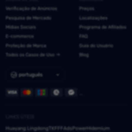
Verificação de Anúncios
Preços
Pesquisa de Mercado
Localizações
Mídias Sociais
Programa de Afiliados
E-commerce
FAQ
Proteção de Marca
Guia do Usuário
Todos os Casos de Uso
Blog
português
LINKS ÚTEIS
Huayang Lingdong
TKFFF
AdsPower
Hidemium