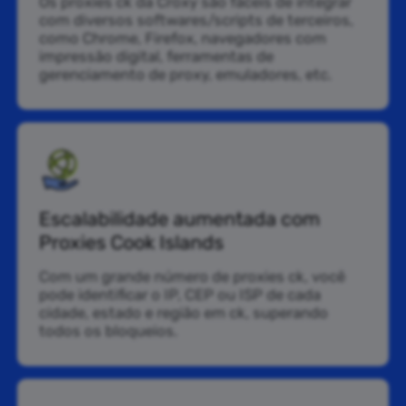
Os proxies ck da Croxy são fáceis de integrar
com diversos softwares/scripts de terceiros,
como Chrome, Firefox, navegadores com
impressão digital, ferramentas de
gerenciamento de proxy, emuladores, etc.
Escalabilidade aumentada com
Proxies Cook Islands
Com um grande número de proxies ck, você
pode identificar o IP, CEP ou ISP de cada
cidade, estado e região em ck, superando
todos os bloqueios.