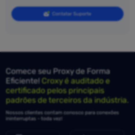
Contatar Suporte
Comece seu Proxy de Forma
Eficiente!
Croxy é auditado e
certificado pelos principais
padrões de terceiros da indústria.
Nossos clientes contam conosco para conexões
ininterruptas - toda vez!