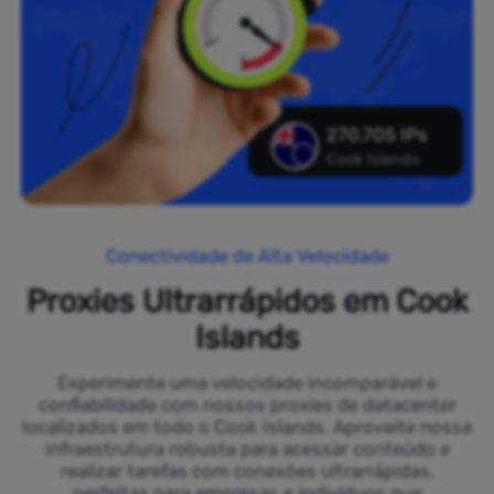
270,705 IPs
Cook Islands
Conectividade de Alta Velocidade
Proxies Ultrarrápidos em Cook
Islands
Experimente uma velocidade incomparável e
confiabilidade com nossos proxies de datacenter
localizados em todo o Cook Islands. Aproveite nossa
infraestrutura robusta para acessar conteúdo e
realizar tarefas com conexões ultrarrápidas,
perfeitas para empresas e indivíduos que