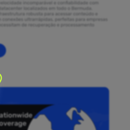
elocidade incomparável e confiabilidade com
datacenter localizados em todo o Bermuda.
fraestrutura robusta para acessar conteúdo e
m conexões ultrarrápidas, perfeitas para empresas
necessitam de recuperação e processamento