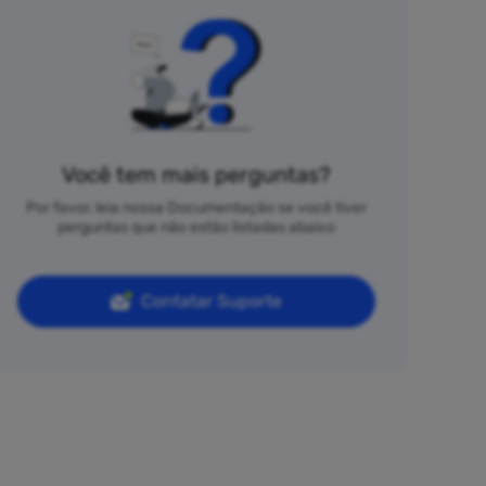
Você tem mais perguntas?
Por favor, leia nossa Documentação se você tiver
perguntas que não estão listadas abaixo
Contatar Suporte