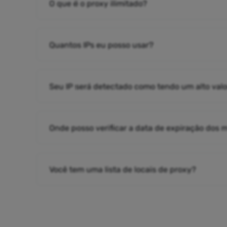
O que é o proxy ilimitado?
Quantos IPs eu posso usar?
Seu IP será detectado como tendo um alto valo
Onde posso verificar a data de expiração dos
Você tem uma lista de locais de proxy?