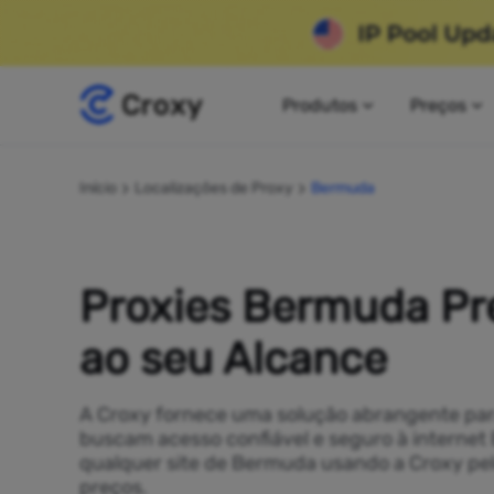
Produtos
Preços
Início
Localizações de Proxy
Bermuda
Proxies Bermuda P
ao seu Alcance
A Croxy fornece uma solução abrangente pa
buscam acesso confiável e seguro à interne
qualquer site de Bermuda usando a Croxy pe
preços.