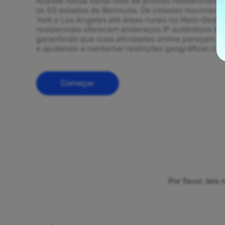
Acesse nossa vasta rede de proxies residenciais 
os 50 estados de Bermuda. De cidades movimen
York e Los Angeles até áreas rurais no Meio-Oeste
residenciais oferecem endereços IP autênticos b
garantindo que suas atividades online pareçam g
e ajudando a contornar restrições geográficas com
Começar
Por favor, lei