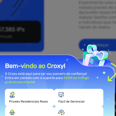
Experimente uma v
nossos proxies de 
Aproveite nossa in
realizar tarefas co
e indivíduos que 
rápido de dados.
7,385 IPs
rmuda
Começar
Bem-vindo ao Croxy!
O Croxy está aqui para ser seu parceiro de confiança!
Entre em contato com o suporte para
500M de tráfego
gratuito para teste
!
ies
muda
Proxies Residenciais Reais
Fácil de Gerenciar