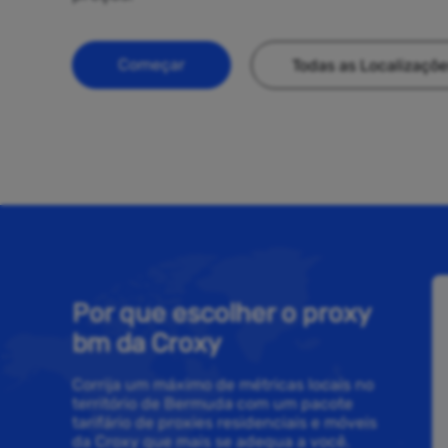
Começar
Todas as Localizaçõ
Por que escolher o proxy
bm da Croxy
Corrija um máximo de métricas locais no
território de Bermuda com um pacote
tarifário de proxies residenciais e móveis
da Croxy que mais se adequa a você.