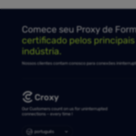
Comece seu Proxy de Forma
certificado pelos principai
indústria.
Nossos clientes contam conosco para conexões ininterrupt
Our Customers count on us for uninterrupted
connections – every time !
português