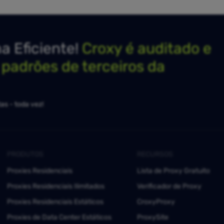
 Eficiente!
Croxy é auditado e
s padrões de terceiros da
as - toda vez!
PRODUTOS
RECURSOS
Proxies Residenciais
Lista de Proxy Gratuito
Proxies Residenciais Ilimitados
Verificador de Proxy
Proxies Residenciais Estáticos
CroxyProxy
Proxies de Data Center Estáticos
ProxySite