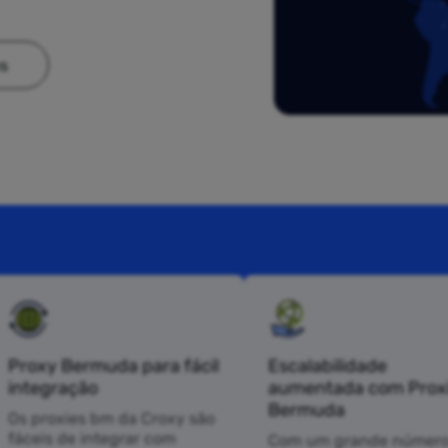
es
Proxy Bermuda para fácil
Escalabilidade
integração
aumentada com Prox
Bermuda
Os proxies bm da Croxy são
fáceis de integrar com
Com um grande número