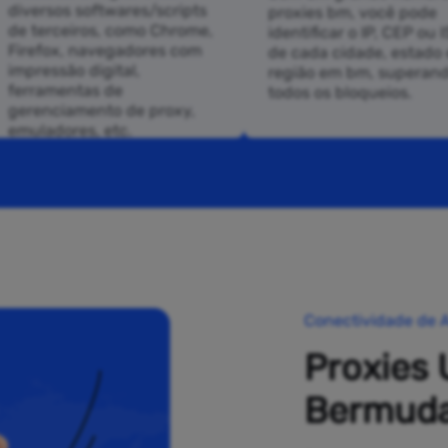
diversos softwares/scripts
proxies bm, você pode
de terceiros, como Chrome,
identificar o IP, CEP ou 
Firefox, navegadores com
de cada cidade, estado 
impressão digital,
região em bm, superan
ferramentas de
todos os bloqueios.
gerenciamento de proxy,
emuladores, etc.
Conectividade de A
Proxies 
Bermud