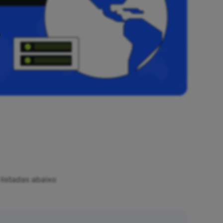
s
listadas abaixo