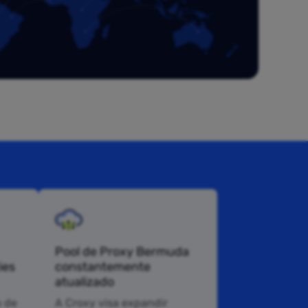
Pool de Proxy Bermuda
ies
constantemente
atualizado
 de
A Croxy visa expandir