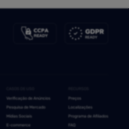
CASOS DE USO
RECURSOS
Verificação de Anúncios
Preços
Pesquisa de Mercado
Localizações
Mídias Sociais
Programa de Afiliados
E-commerce
FAQ