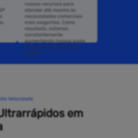
nossos recursos para
ISP
atender até mesmo às
e
necessidades comerciais
do
mais exigentes. Como
resultado, estamos
constantemente
aumentando nossos pools
de proxies residenciais
Socks5.
lta Velocidade
Ultrarrápidos em
a