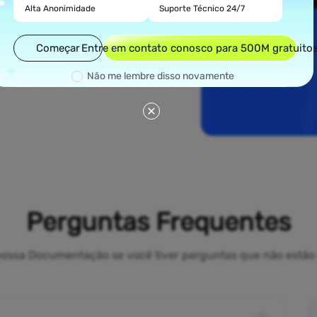
espalhada por todos
Alta Anonimidade
Suporte Técnico 24/7
tadas como Nova
, nossos proxies
aseados em bm,
Começar
Entre em contato conosco para 500M gratuito
enuinamente locais
 facilidade.
Não me lembre disso novamente
Perguntas Frequentes
a nossa Documentação se você tiver perguntas que não estão 