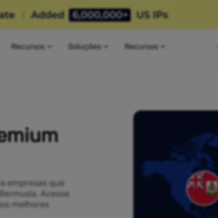
Recursos
Soluções
Recursos
remium
ra empresas que
t Bermuda. Acesse
los melhores