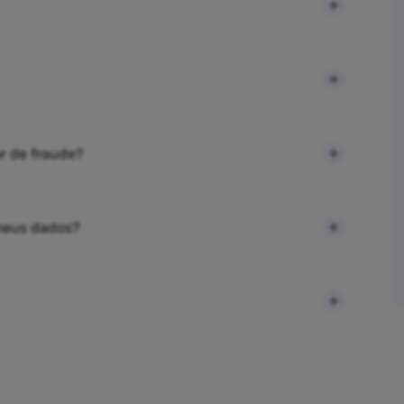
r de fraude?
 meus dados?