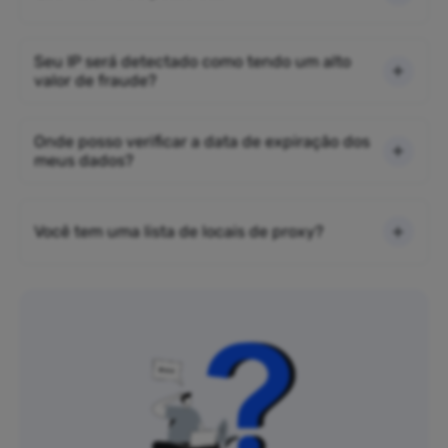
Seu IP será detectado como tendo um alto
valor de fraude?
Onde posso verificar a data de expiração dos
meus dados?
Você tem uma lista de locais de proxy?