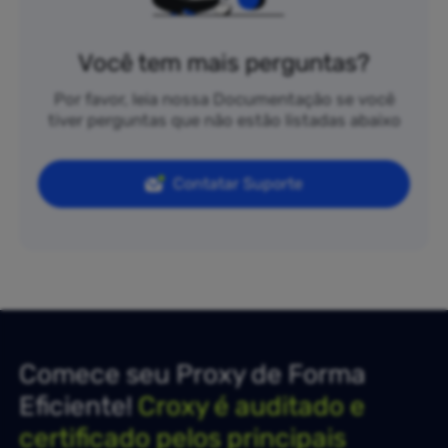
Você tem mais perguntas?
Por favor, leia nossa Documentação se você
tiver perguntas que não estão listadas abaixo
Contatar Suporte
Comece seu Proxy de Forma
Eficiente!
Croxy é auditado e
certificado pelos principais