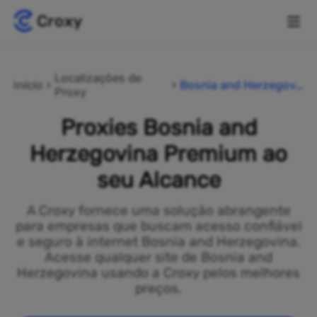
Localizações de
Início
Bosnia and Herzegovi
Proxy
na
Proxies Bosnia and
Herzegovina Premium ao
seu Alcance
A Croxy fornece uma solução abrangente
para empresas que buscam acesso confiável
e seguro à internet Bosnia and Herzegovina.
Acesse qualquer site de Bosnia and
Herzegovina usando a Croxy pelos melhores
preços.