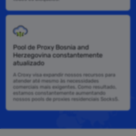
Pool de Proxy Bosnia and
Herzegovina constantemente
atualizado
A Croxy visa expandir nossos recursos para
atender até mesmo às necessidades
comerciais mais exigentes. Como resultado,
estamos constantemente aumentando
nossos pools de proxies residenciais Socks5.