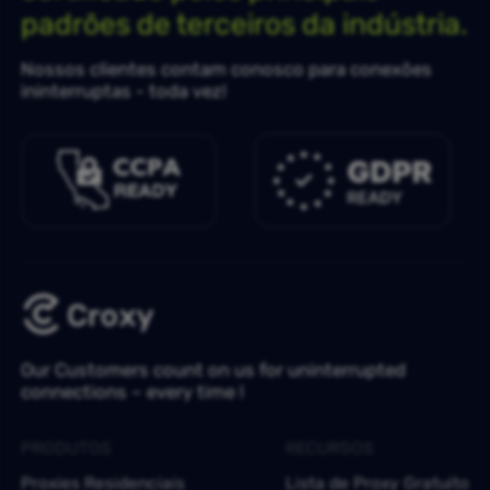
padrões de terceiros da indústria.
Nossos clientes contam conosco para conexões
ininterruptas - toda vez!
Our Customers count on us for uninterrupted
connections – every time !
PRODUTOS
RECURSOS
Proxies Residenciais
Lista de Proxy Gratuito