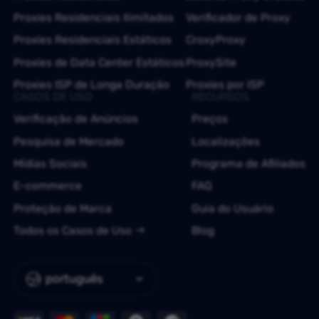
Proxies Residenciais Ilimitados
Verificador de Proxy
Proxies Residenciais Estáticos
CroxyProxy
Proxies de Data Center Estáticos
ProxySite
Proxies ISP de Longa Duração
Proxies por ISP
CASOS DE USO
RECURSOS
Verificação de Anúncios
Preços
Pesquisa de Mercado
Localizações
Mídias Sociais
Programa de Afiliados
E-commerce
FAQ
Proteção de Marca
Guia do Usuário
Todos os Casos de Uso
Blog
português