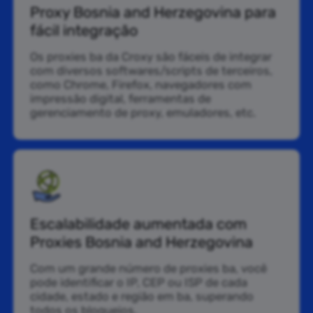
Proxy Bosnia and Herzegovina para
fácil integração
Os proxies ba da Croxy são fáceis de integrar
com diversos softwares/scripts de terceiros,
como Chrome, Firefox, navegadores com
impressão digital, ferramentas de
gerenciamento de proxy, emuladores, etc.
Escalabilidade aumentada com
Proxies Bosnia and Herzegovina
Com um grande número de proxies ba, você
pode identificar o IP, CEP ou ISP de cada
cidade, estado e região em ba, superando
todos os bloqueios.