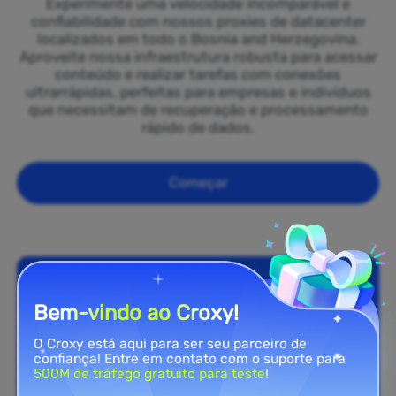
Experimente uma velocidade incomparável e
confiabilidade com nossos proxies de datacenter
localizados em todo o Bosnia and Herzegovina.
Aproveite nossa infraestrutura robusta para acessar
conteúdo e realizar tarefas com conexões
ultrarrápidas, perfeitas para empresas e indivíduos
que necessitam de recuperação e processamento
rápido de dados.
Começar
Bem-vindo ao Croxy!
O Croxy está aqui para ser seu parceiro de
confiança! Entre em contato com o suporte para
500M de tráfego gratuito para teste
!