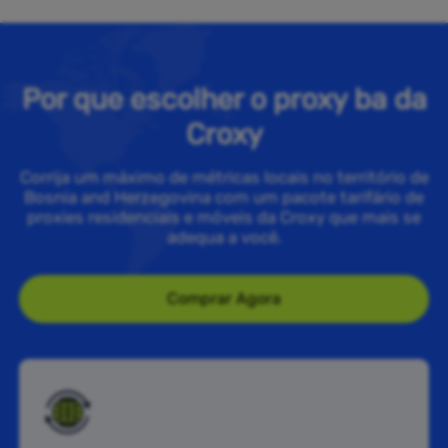
Por que escolher o proxy ba da
Croxy
Corrija um máximo de métricas locais no território de
Bosnia and Herzegovina com um pacote tarifário de
proxies residenciais e móveis da Croxy que mais se
adequa a você.
Comprar Agora