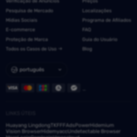
Verificação de Anúncios
Preços
Pesquisa de Mercado
Localizações
Mídias Sociais
Programa de Afiliados
E-commerce
FAQ
Proteção de Marca
Guia do Usuário
Todos os Casos de Uso
Blog
português
LINKS ÚTEIS
Huayang Lingdong
TKFFF
AdsPower
Hidemium
Vision Browser
Hidemyacc
Undetectable Browser