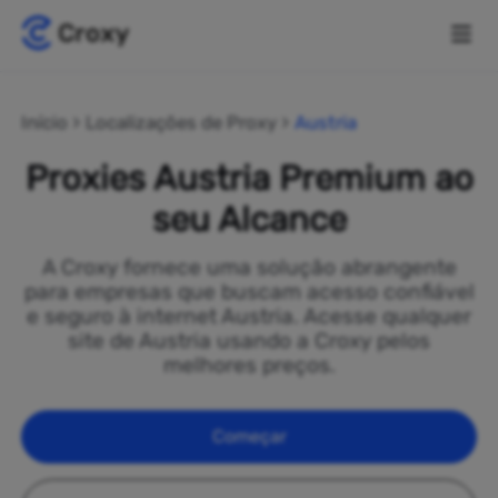
Início
Localizações de Proxy
Austria
Proxies Austria Premium ao
seu Alcance
A Croxy fornece uma solução abrangente
para empresas que buscam acesso confiável
e seguro à internet Austria. Acesse qualquer
site de Austria usando a Croxy pelos
melhores preços.
Começar