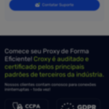
Contatar Suporte
Comece seu Proxy de Forma
Eficiente!
Croxy é auditado e
certificado pelos principais
padrões de terceiros da indústria.
Nossos clientes contam conosco para conexões
ininterruptas - toda vez!