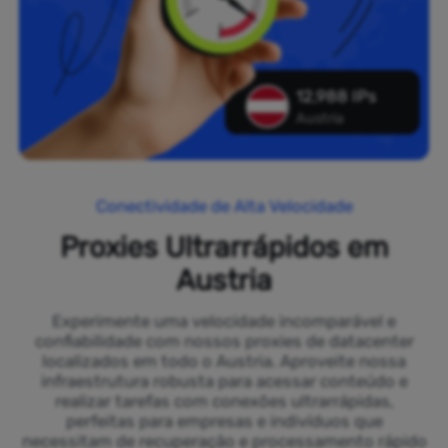
12,988 IPs
Austria
Conectividade de Alta Velocidade
Proxies Ultrarrápidos em
Austria
Experimente uma velocidade incomparável e
confiabilidade com nossos proxies de datacenter
localizados em todo o Austria. Aproveite nossa
infraestrutura robusta para acessar conteúdo e
realizar tarefas com conexões ultrarrápidas,
perfeitas para empresas e indivíduos que
necessitam de recuperação e processamento rápido