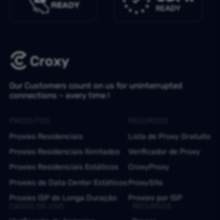
Our Customers count on us for uninterrupted
connections – every time !
PRODUTOS
RECURSOS
Proxies Residenciais
Lista de Proxy Gratuito
Proxies Residenciais Ilimitados
Verificador de Proxy
Proxies Residenciais Estáticos
CroxyProxy
Proxies de Data Center Estáticos
ProxySite
Proxies ISP de Longa Duração
Proxies por ISP
CASOS DE USO
RECURSOS