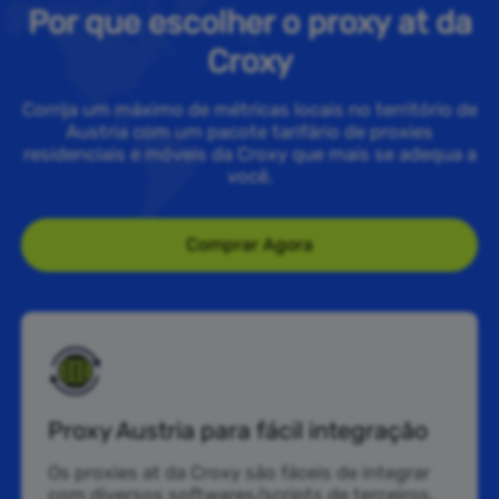
Por que escolher o proxy at da
Croxy
Corrija um máximo de métricas locais no território de
Austria com um pacote tarifário de proxies
residenciais e móveis da Croxy que mais se adequa a
você.
Comprar Agora
Proxy Austria para fácil integração
Os proxies at da Croxy são fáceis de integrar
com diversos softwares/scripts de terceiros,