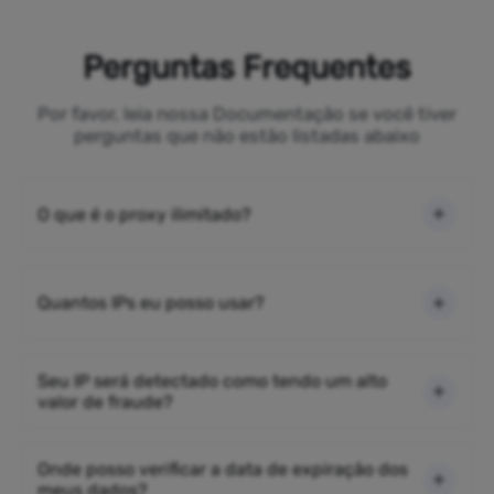
Perguntas Frequentes
Por favor, leia nossa Documentação se você tiver
perguntas que não estão listadas abaixo
O que é o proxy ilimitado?
Quantos IPs eu posso usar?
Seu IP será detectado como tendo um alto
valor de fraude?
Onde posso verificar a data de expiração dos
meus dados?