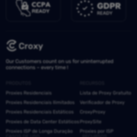
Our Customers count on us for uninterrupted
connections – every time !
PRODUTOS
RECURSOS
Proxies Residenciais
Lista de Proxy Gratuito
Proxies Residenciais Ilimitados
Verificador de Proxy
Proxies Residenciais Estáticos
CroxyProxy
Proxies de Data Center Estáticos
ProxySite
Proxies ISP de Longa Duração
Proxies por ISP
CASOS DE USO
RECURSOS