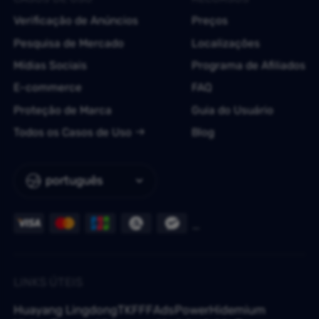
Verificação de Anúncios
Preços
Pesquisa de Mercado
Localizações
Mídias Sociais
Programa de Afiliados
E-commerce
FAQ
Proteção de Marca
Guia do Usuário
Todos os Casos de Uso
Blog
português
LINKS ÚTEIS
Huayang Lingdong
TKFFF
AdsPower
Hidemium