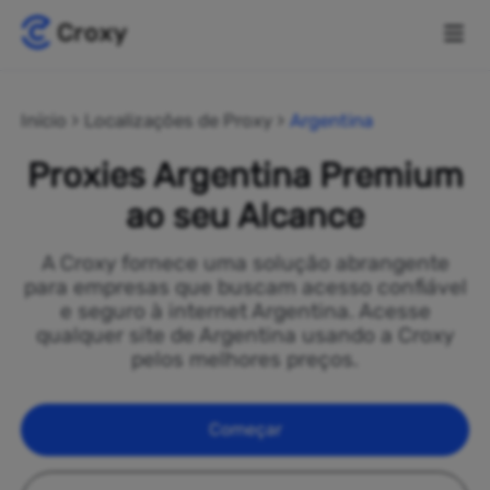
Início
Localizações de Proxy
Argentina
Proxies Argentina Premium
ao seu Alcance
A Croxy fornece uma solução abrangente
para empresas que buscam acesso confiável
e seguro à internet Argentina. Acesse
qualquer site de Argentina usando a Croxy
pelos melhores preços.
Começar