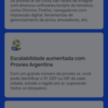
Os proxies ar da Croxy são fáceis de integrar
com diversos softwares/scripts de terceiros,
como Chrome, Firefox, navegadores com
impressão digital, ferramentas de
gerenciamento de proxy, emuladores, etc.
Escalabilidade aumentada com
Proxies Argentina
Com um grande número de proxies ar, você
pode identificar o IP, CEP ou ISP de cada
cidade, estado e região em ar, superando
todos os bloqueios.