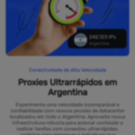
242,123 IPs
Argentina
Conectividade de Alta Velocidade
Proxies Ultrarrápidos em
Argentina
Experimente uma velocidade incomparável e
confiabilidade com nossos proxies de datacenter
localizados em todo o Argentina. Aproveite nossa
infraestrutura robusta para acessar conteúdo e
realizar tarefas com conexões ultrarrápidas,
perfeitas para empresas e indivíduos que