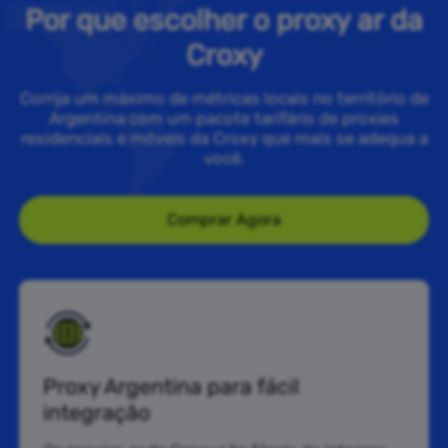
Por que escolher o proxy ar da
Croxy
Corrija um máximo de métricas locais no território de
Argentina com um pacote tarifário de proxies
residenciais e móveis da Croxy que mais se adequa a
você.
Comprar Agora
Proxy Argentina para fácil
integração