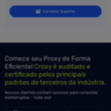
Contatar Suporte
Comece seu Proxy de Forma
Eficiente!
Croxy é auditado e
certificado pelos principais
padrões de terceiros da indústria.
Nossos clientes contam conosco para conexões
ininterruptas - toda vez!