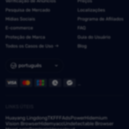
Verificação de Anúncios
Preços
Pesquisa de Mercado
Localizações
Mídias Sociais
Programa de Afiliados
E-commerce
FAQ
Proteção de Marca
Guia do Usuário
Todos os Casos de Uso
Blog
português
LINKS ÚTEIS
Huayang Lingdong
TKFFF
AdsPower
Hidemium
Vision Browser
Hidemyacc
Undetectable Browser