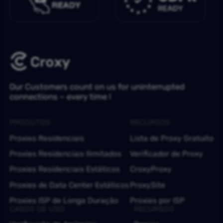
Our Customers count on us for uninterrupted
connections – every time !
PRODUTOS
RECURSOS
Proxies Residenciais
Lista de Proxy Gratuito
Proxies Residenciais Ilimitados
Verificador de Proxy
Proxies Residenciais Estáticos
CroxyProxy
Proxies de Data Center Estáticos
ProxySite
Proxies ISP de Longa Duração
Proxies por ISP
CASOS DE USO
RECURSOS