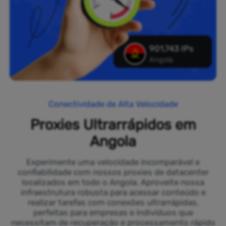
901,743 IPs
Angola
Conectividade de Alta Velocidade
Proxies Ultrarrápidos em
Angola
Experimente uma velocidade incomparável e
confiabilidade com nossos proxies de datacenter
localizados em todo o Angola. Aproveite nossa
infraestrutura robusta para acessar conteúdo e
realizar tarefas com conexões ultrarrápidas,
perfeitas para empresas e indivíduos que
necessitam de recuperação e processamento rápido