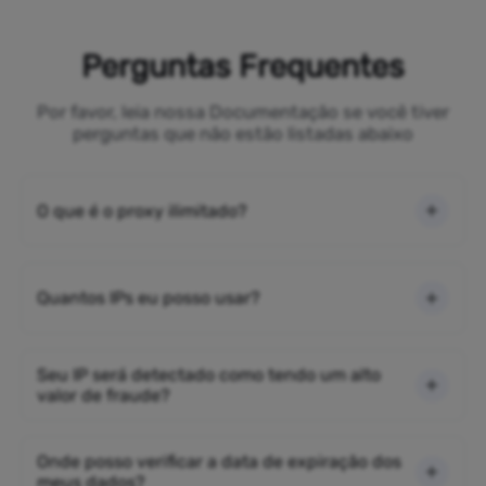
Perguntas Frequentes
Por favor, leia nossa Documentação se você tiver
perguntas que não estão listadas abaixo
O que é o proxy ilimitado?
Quantos IPs eu posso usar?
Seu IP será detectado como tendo um alto
valor de fraude?
Onde posso verificar a data de expiração dos
meus dados?