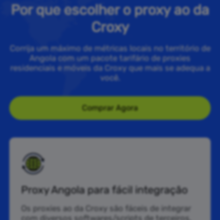
Por que escolher o proxy ao da
Croxy
Corrija um máximo de métricas locais no território de
Angola com um pacote tarifário de proxies
residenciais e móveis da Croxy que mais se adequa a
você.
Comprar Agora
Proxy Angola para fácil integração
Os proxies ao da Croxy são fáceis de integrar
com diversos softwares/scripts de terceiros,