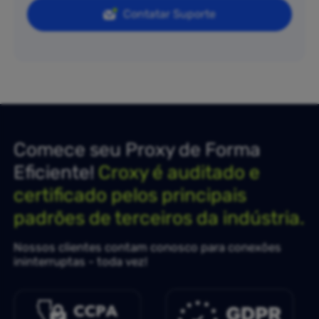
Contatar Suporte
Comece seu Proxy de Forma
Eficiente!
Croxy é auditado e
certificado pelos principais
padrões de terceiros da indústria.
Nossos clientes contam conosco para conexões
ininterruptas - toda vez!