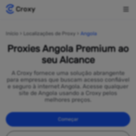
Início
Localizações de Proxy
Angola
Proxies Angola Premium ao
seu Alcance
A Croxy fornece uma solução abrangente
para empresas que buscam acesso confiável
e seguro à internet Angola. Acesse qualquer
site de Angola usando a Croxy pelos
melhores preços.
Começar