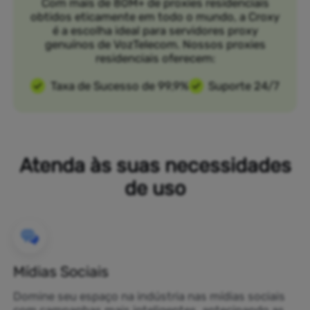
Com mais de 80M+ de proxies residenciais
obtidos eticamente em todo o mundo, a Croxy
é a escolha ideal para servidores proxy
genuínos de VozTelecom. Nossos proxies
residenciais oferecem:
Taxa de Sucesso de 99,9%
Suporte 24/7
Atenda às suas necessidades
de uso
Mídias Sociais
Domine seu espaço na indústria nas mídias sociais
com campanhas mais inteligentes, antecipando as