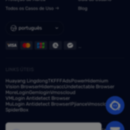
Todos os Casos de Uso
Blog
português
LINKS ÚTEIS
Huayang Lingdong
TKFFF
AdsPower
Hidemium
Vision Browser
Hidemyacc
Undetectable Browser
MoreLogin
Gemlogin
Vmoscloud
VMLogin Antidetect Browser
MuLogin Antidetect Browser
IPjiance
Vmoscloud
SpiderBox
Tem uma dúvida? Pergunte aos nossos especialistas em -