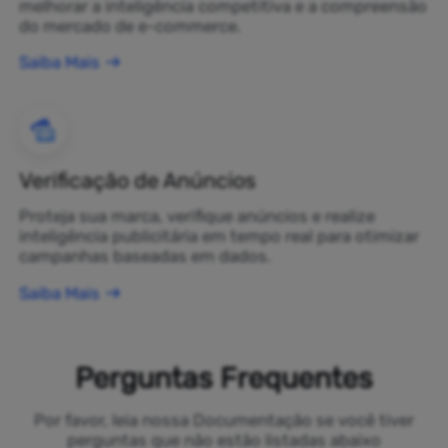
melhorar a inteligência competitiva e a compreensão
do mercado de e-commerce.
Saiba Mais
Verificação de Anúncios
Proteja sua marca, verifique anúncios e realize
inteligência publicitária em tempo real para otimizar
campanhas baseadas em dados.
Saiba Mais
Perguntas Frequentes
Por favor, leia nossa Documentação se você tiver
perguntas que não estão listadas abaixo