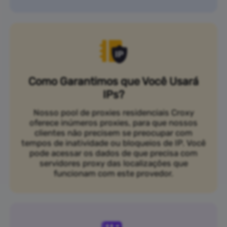
Como Garantimos que Você Usará
IPs?
Nosso pool de proxies residenciais Croxy
oferece inúmeros proxies, para que nossos
clientes não precisem se preocupar com
tempos de inatividade ou bloqueios de IP. Você
pode acessar os dados de que precisa com
servidores proxy das localizações que
funcionam com este provedor.