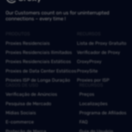
Our Customers count on us for uninterrupted
connections – every time !
PRODUTOS
RECURSOS
Proxies Residenciais
Lista de Proxy Gratuito
Proxies Residenciais Ilimitados
Verificador de Proxy
Proxies Residenciais Estáticos
CroxyProxy
Proxies de Data Center Estáticos
ProxySite
Proxies ISP de Longa Duração
Proxies por ISP
CASOS DE USO
RECURSOS
Verificação de Anúncios
Preços
Pesquisa de Mercado
Localizações
Mídias Sociais
Programa de Afiliados
E-commerce
FAQ
Proteção de Marca
Guia do Usuário