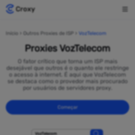
Início
Outros Proxies de ISP
VozTelecom
Proxies VozTelecom
O fator crítico que torna um ISP mais
desejável que outros é o quanto ele restringe
o acesso à internet. É aqui que VozTelecom
se destaca como o provedor mais procurado
por usuários de servidores proxy.
Começar
VozTelecom