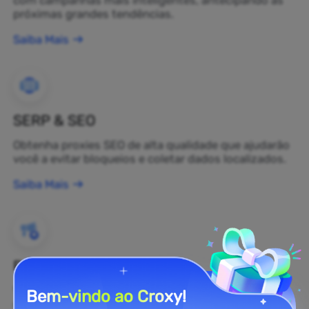
próximas grandes tendências.
Saiba Mais
SERP & SEO
Obtenha proxies SEO de alta qualidade que ajudarão
você a evitar bloqueios e coletar dados localizados.
Saiba Mais
Proteção de Marca
Você pode monitorar a opinião pública sobre sua
Bem-vindo ao Croxy!
marca na web em tempo real usando um proxy