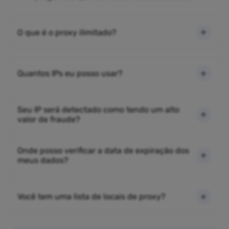
O que é o proxy ilimitado?
Quantos IPs eu posso usar?
Seu IP será detectado como tendo um alto
valor de fraude?
Onde posso verificar a data de expiração dos
meus dados?
Você tem uma lista de locais de proxy?