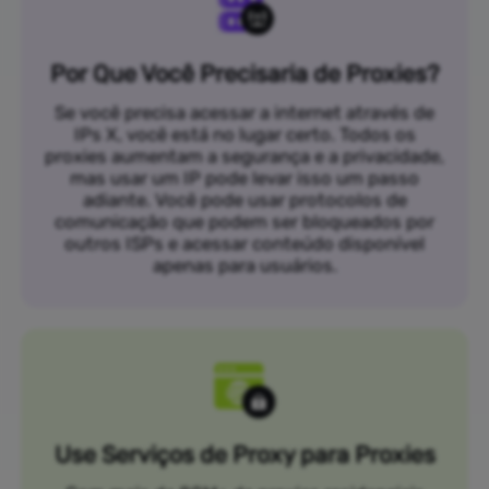
Por Que Você Precisaria de Proxies?
Se você precisa acessar a internet através de
IPs X, você está no lugar certo. Todos os
proxies aumentam a segurança e a privacidade,
mas usar um IP pode levar isso um passo
adiante. Você pode usar protocolos de
comunicação que podem ser bloqueados por
outros ISPs e acessar conteúdo disponível
apenas para usuários.
Use Serviços de Proxy para Proxies