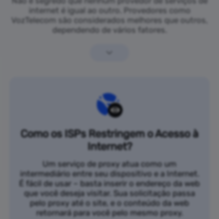
Não é segredo que nenhum provedor de serviços de
internet é igual ao outro. Provedores como
VozTelecom são considerados melhores que outros,
dependendo de vários fatores.
Como os ISPs Restringem o Acesso à
Internet?
Um serviço de proxy atua como um
intermediário entre seu dispositivo e a Internet.
É fácil de usar – basta inserir o endereço da web
que você deseja visitar. Sua solicitação passa
pelo proxy até o site, e o conteúdo da web
retornará para você pelo mesmo proxy.